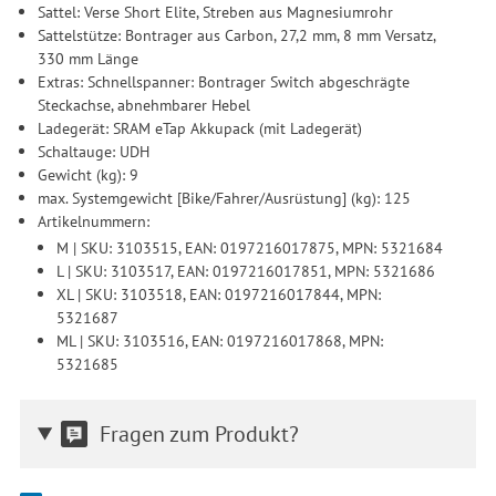
Sattel: Verse Short Elite, Streben aus Magnesiumrohr
Sattelstütze: Bontrager aus Carbon, 27,2 mm, 8 mm Versatz,
330 mm Länge
Extras: Schnellspanner: Bontrager Switch abgeschrägte
Steckachse, abnehmbarer Hebel
Ladegerät: SRAM eTap Akkupack (mit Ladegerät)
Schaltauge: UDH
Gewicht (kg): 9
max. Systemgewicht [Bike/Fahrer/Ausrüstung] (kg): 125
Artikelnummern:
M | SKU: 3103515, EAN: 0197216017875, MPN: 5321684
L | SKU: 3103517, EAN: 0197216017851, MPN: 5321686
XL | SKU: 3103518, EAN: 0197216017844, MPN:
5321687
ML | SKU: 3103516, EAN: 0197216017868, MPN:
5321685
Fragen zum Produkt?