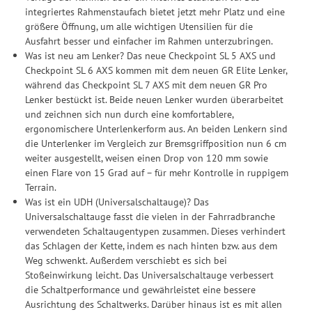
integriertes Rahmenstaufach bietet jetzt mehr Platz und eine
größere Öffnung, um alle wichtigen Utensilien für die
Ausfahrt besser und einfacher im Rahmen unterzubringen.
Was ist neu am Lenker? Das neue Checkpoint SL 5 AXS und
Checkpoint SL 6 AXS kommen mit dem neuen GR Elite Lenker,
während das Checkpoint SL 7 AXS mit dem neuen GR Pro
Lenker bestückt ist. Beide neuen Lenker wurden überarbeitet
und zeichnen sich nun durch eine komfortablere,
ergonomischere Unterlenkerform aus. An beiden Lenkern sind
die Unterlenker im Vergleich zur Bremsgriffposition nun 6 cm
weiter ausgestellt, weisen einen Drop von 120 mm sowie
einen Flare von 15 Grad auf – für mehr Kontrolle in ruppigem
Terrain.
Was ist ein UDH (Universalschaltauge)? Das
Universalschaltauge fasst die vielen in der Fahrradbranche
verwendeten Schaltaugentypen zusammen. Dieses verhindert
das Schlagen der Kette, indem es nach hinten bzw. aus dem
Weg schwenkt. Außerdem verschiebt es sich bei
Stoßeinwirkung leicht. Das Universalschaltauge verbessert
die Schaltperformance und gewährleistet eine bessere
Ausrichtung des Schaltwerks. Darüber hinaus ist es mit allen