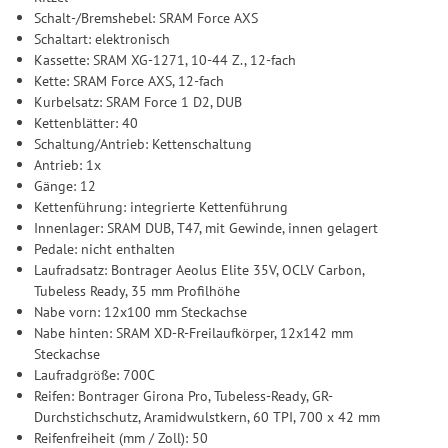
Schalt-/Bremshebel: SRAM Force AXS
Schaltart: elektronisch
Kassette: SRAM XG-1271, 10-44 Z., 12-fach
Kette: SRAM Force AXS, 12-fach
Kurbelsatz: SRAM Force 1 D2, DUB
Kettenblätter: 40
Schaltung/Antrieb: Kettenschaltung
Antrieb: 1x
Gänge: 12
Kettenführung: integrierte Kettenführung
Innenlager: SRAM DUB, T47, mit Gewinde, innen gelagert
Pedale: nicht enthalten
Laufradsatz: Bontrager Aeolus Elite 35V, OCLV Carbon,
Tubeless Ready, 35 mm Profilhöhe
Nabe vorn: 12x100 mm Steckachse
Nabe hinten: SRAM XD-R-Freilaufkörper, 12x142 mm
Steckachse
Laufradgröße: 700C
Reifen: Bontrager Girona Pro, Tubeless-Ready, GR-
Durchstichschutz, Aramidwulstkern, 60 TPI, 700 x 42 mm
Reifenfreiheit (mm / Zoll): 50