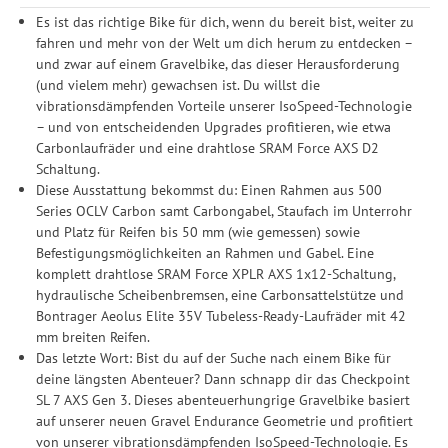
Es ist das richtige Bike für dich, wenn du bereit bist, weiter zu
fahren und mehr von der Welt um dich herum zu entdecken –
und zwar auf einem Gravelbike, das dieser Herausforderung
(und vielem mehr) gewachsen ist. Du willst die
vibrationsdämpfenden Vorteile unserer IsoSpeed-Technologie
– und von entscheidenden Upgrades profitieren, wie etwa
Carbonlaufräder und eine drahtlose SRAM Force AXS D2
Schaltung.
Diese Ausstattung bekommst du: Einen Rahmen aus 500
Series OCLV Carbon samt Carbongabel, Staufach im Unterrohr
und Platz für Reifen bis 50 mm (wie gemessen) sowie
Befestigungsmöglichkeiten an Rahmen und Gabel. Eine
komplett drahtlose SRAM Force XPLR AXS 1x12-Schaltung,
hydraulische Scheibenbremsen, eine Carbonsattelstütze und
Bontrager Aeolus Elite 35V Tubeless-Ready-Laufräder mit 42
mm breiten Reifen.
Das letzte Wort: Bist du auf der Suche nach einem Bike für
deine längsten Abenteuer? Dann schnapp dir das Checkpoint
SL 7 AXS Gen 3. Dieses abenteuerhungrige Gravelbike basiert
auf unserer neuen Gravel Endurance Geometrie und profitiert
von unserer vibrationsdämpfenden IsoSpeed-Technologie. Es