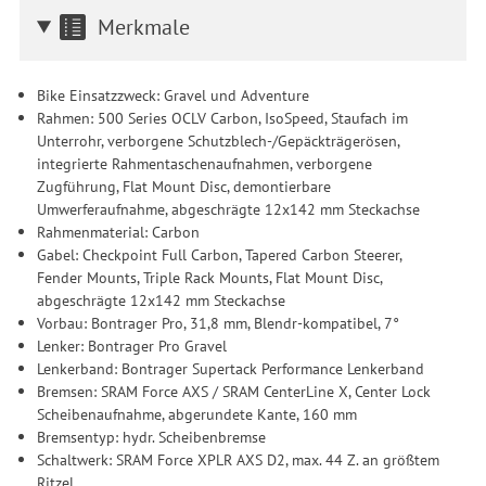
Merkmale
Bike Einsatzzweck: Gravel und Adventure
Rahmen: 500 Series OCLV Carbon, IsoSpeed, Staufach im
Unterrohr, verborgene Schutzblech-/Gepäckträgerösen,
integrierte Rahmentaschenaufnahmen, verborgene
Zugführung, Flat Mount Disc, demontierbare
Umwerferaufnahme, abgeschrägte 12x142 mm Steckachse
Rahmenmaterial: Carbon
Gabel: Checkpoint Full Carbon, Tapered Carbon Steerer,
Fender Mounts, Triple Rack Mounts, Flat Mount Disc,
abgeschrägte 12x142 mm Steckachse
Vorbau: Bontrager Pro, 31,8 mm, Blendr-kompatibel, 7°
Lenker: Bontrager Pro Gravel
Lenkerband: Bontrager Supertack Performance Lenkerband
Bremsen: SRAM Force AXS / SRAM CenterLine X, Center Lock
Scheibenaufnahme, abgerundete Kante, 160 mm
Bremsentyp: hydr. Scheibenbremse
Schaltwerk: SRAM Force XPLR AXS D2, max. 44 Z. an größtem
Ritzel