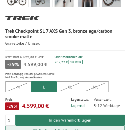
Trek Checkpoint SL 7 AXS Gen 3, bronze age/carbon
smoke matte
Gravelbike / Unisex
Jetzt statt 6.499,00 € UVP
Oder monatlich ab:
207,22 €
Alle Infos
-29%
4.599,00 €
Preis abhängig von der gewählten Größe
inkl. MwSt., zzgl.
Versandkosten
M
L
XL
ML
Preis:
Lagerstatus:
Versandzeit:
4.599,00 €
lagernd
5-12 Werktage
-29%
In den Warenkorb legen