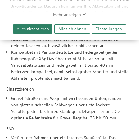
Biker-Boarder zu. Dadurch können wir Ihre Aktivitäten anhand
Befestigungsmöglichkeiten ohne Ende: Mit dem Rahmen- und
Ihrer Geräte- und Browsereinstellungen nachvollziehen. Dies
Gabelösen für Front- und Heckgepäckträger, Schutzbleche
Mehr anzeigen
ermöglicht es uns, anhand ihrer Interessen nutzungsbasierte
und Oberrohr-, Rahmen- und Dreieckstasche der Adventure
Werbeanzeigen für Sie bereitzustellen sowie Funktionalitäten
Reihe lässt sich mit dem neuen Checkpoint SL alles
Alles akzeptieren
Alles ablehnen
Einstellungen
unserer Website sicherzustellen und stetig zu verbessern. Dabei
transportieren, was du für deine Abenteuer brauchst.
werden Ihre Daten auch an Drittanbieter und Werbepartner
Außerdem nimmt der neue optimierte Rahmen neben all
weitergegeben. Die Verarbeitung erfolgt ausschließlich zum
deinen Taschen auch zusätzliche Trinkflaschen auf.
Zwecke der Einbindung von Streaming-Inhalten und der
Kompatibel mit Variosattelstütze und Federgabel (außer
Durchführung von statistischer Analyse, Reichweitenmessungen,
Rahmengröße XS): Das Checkpoint SL ist ab sofort mit
Produktempfehlungen und nutzungsbasierter Werbung.
Variosattelstützen und Federgabeln mit bis zu 40 mm
Informationen zu den einzelnen Funktionen, den Drittanbietern
Federweg kompatibel, damit selbst grober Schotter und steile
und der Speicherdauer finden Sie unter Einstellungen. Diese
Abfahrten problemlos machbar sind.
Einwilligung ist freiwillig, für die Nutzung unserer Website nicht
Einsatzbereich
erforderlich und gilt, bis sie widerrufen wird. Sie können Ihre
Einwilligung unter Einstellungen lediglich für bestimmte
Gravel: Straßen und Wege mit wechselnden Untergründen
Drittanbieter erteilen und jederzeit für die Zukunft widerrufen.
von glatten, schnellen Feldwegen über tiefe, lockere
Schotterpisten bis hin zu staubigem, felsigem Terrain. Die
optimale Reifenbreite für Gravel liegt bei 35 bis 50 mm.
FAQ
Verfügt der Rahmen über ein internes Staufach? Ja! Das