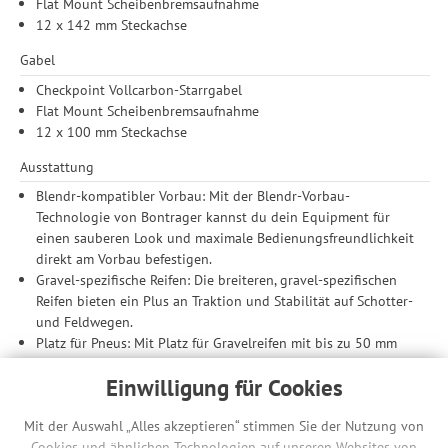
Flat Mount Scheibenbremsaufnahme
12 x 142 mm Steckachse
Gabel
Checkpoint Vollcarbon-Starrgabel
Flat Mount Scheibenbremsaufnahme
12 x 100 mm Steckachse
Ausstattung
Blendr-kompatibler Vorbau: Mit der Blendr-Vorbau-
Technologie von Bontrager kannst du dein Equipment für
einen sauberen Look und maximale Bedienungsfreundlichkeit
direkt am Vorbau befestigen.
Gravel-spezifische Reifen: Die breiteren, gravel-spezifischen
Reifen bieten ein Plus an Traktion und Stabilität auf Schotter-
und Feldwegen.
Platz für Pneus: Mit Platz für Gravelreifen mit bis zu 50 mm
Breite (gemessen) rollst du souverän über grobes Geläuf.
Einwilligung für Cookies
Größeres Staufach Dank größerem Rahmenstaufach und
größerem Staufachdeckel kannst du dein gesamtes Werkzeug
Mit der Auswahl „Alles akzeptieren“ stimmen Sie der Nutzung von
im Inneren deines Bikes verstauen, um auf der Schotterpiste
Cookies und ähnlichen Technologien auf unseren Websites von
stets auf alles vorbereitet zu sein.