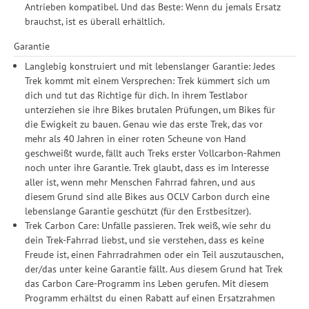
Antrieben kompatibel. Und das Beste: Wenn du jemals Ersatz
brauchst, ist es überall erhältlich.
Garantie
Langlebig konstruiert und mit lebenslanger Garantie: Jedes
Trek kommt mit einem Versprechen: Trek kümmert sich um
dich und tut das Richtige für dich. In ihrem Testlabor
unterziehen sie ihre Bikes brutalen Prüfungen, um Bikes für
die Ewigkeit zu bauen. Genau wie das erste Trek, das vor
mehr als 40 Jahren in einer roten Scheune von Hand
geschweißt wurde, fällt auch Treks erster Vollcarbon-Rahmen
noch unter ihre Garantie. Trek glaubt, dass es im Interesse
aller ist, wenn mehr Menschen Fahrrad fahren, und aus
diesem Grund sind alle Bikes aus OCLV Carbon durch eine
lebenslange Garantie geschützt (für den Erstbesitzer).
Trek Carbon Care: Unfälle passieren. Trek weiß, wie sehr du
dein Trek-Fahrrad liebst, und sie verstehen, dass es keine
Freude ist, einen Fahrradrahmen oder ein Teil auszutauschen,
der/das unter keine Garantie fällt. Aus diesem Grund hat Trek
das Carbon Care-Programm ins Leben gerufen. Mit diesem
Programm erhältst du einen Rabatt auf einen Ersatzrahmen