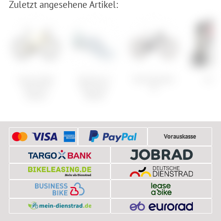
Zuletzt angesehene Artikel:
Cannondale
Shimano S-
Trek Powerfly+
Jones
Topstone
Phyre SH-
FS
Carbon
RC903
Vorauskasse