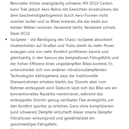
Rennräder bisher zwangsläufig schwerer. Mit OCLV Carbon
kann Trek jedoch Aero-Rohre mit Gewichten konstruieren, die
dem Geschwindigkeitsgewinn durch Aero-Formen nicht
zuwider laufen und so Bikes kreieren, die das beste aus
beiden Welten vereinen. Verdammt leicht. Verdammt schnell.
Dank OCLV.
IsoSpeed – die Bändigung des Chaos: IsoSpeed absorbiert
Unebenheiten auf Straßen und Trails, damit du mehr Power
erzeugen und von mehr Komfort profitieren kannst und
gleichzeitig in den Genuss des beispiellosen Fahrgefühls und
der hohen Effizienz eines ungedämpften Bikes kommst. Es
unterscheidet sich von anderen vibrationsdämpfenden
Technologien dahingehend, dass der traditionelle
Diamantrahmen erhalten bleibt, das Sitzrohr aber vom
Rahmen entkoppelt wird. Dadurch lässt sich das Bike wie ein
konventionelles Racebike manövrieren, während das
entkoppelte Sitzrohr genug vertikalen Flex ermöglicht, um
den Komfort spürbar zu erhöhen. Ganz ohne komplizierten
(und schweren) Dämpfer entschärft dieser smarte Dämpfer
Vibrationen wirkungsvoll und gewährleistet ein
geschmeidiges Fahrgefühl.