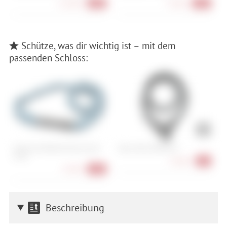
113,90 €
74,90 €
-19%
-17%
Schütze, was dir wichtig ist – mit dem
passenden Schloss:
Cube Acid Kettenschloss Corvid
Abus Yarnit 4004K/85
A
C120
64,90 €
-7%
22,90 €
-24%
Beschreibung