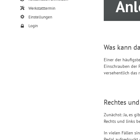
Anl
Werkstatttermin
Einstellungen
Login
Was kann da
Einer der häufigst
beschädigt - und da
Einschrauben der P
versehentlich das 
Rechtes und
Zunächst: Ja, es gi
Rechts und links b
In vielen Fällen si
Pedal aufgedruckt o