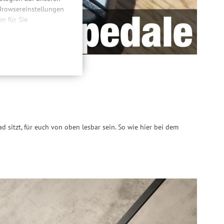
 Browsereinstellungen
 für Sie
n. Dabei werden Ihre
ließlich zum Zwecke
hweitenmessungen,
onen, den
llig, für die
inwilligung unter
rufen.
d sitzt, für euch von oben lesbar sein. So wie hier bei dem