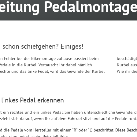
eitung Pedalmontag
 schon schiefgehen? Einiges!
en Fehler bei der Bikemontage zuhause passiert beim
s resultiert meist in der Notwendigkeit, die komplette
edale in die Kurbel. Vertauscht ihr dabei nämlich
Kurbel aus
rechte und das linke Pedal, wird das Gewinde der Kurbel
Wie ihr di
 linkes Pedal erkennen
bt ein rechtes und ein linkes Pedal. Sie haben unterschiedliche Gewinde, 
ezieht sich darauf, wenn ihr auf dem Fahrrad sitzt und auf die Pedale runt
nd die Pedale vom Hersteller mit einem "R" oder "L" beschriftet. Diese Bes
der eingraviert, siehe Beispielbilder.