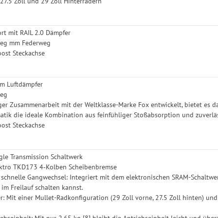
27.5 Zoll und 29 Zoll Hinterrädern
rt mit RAIL 2.0 Dämpfer
eg mm Federweg
ost Steckachse
hm Luftdämpfer
weg
ger Zusammenarbeit mit der Weltklasse-Marke Fox entwickelt, bietet es
tik die ideale Kombination aus feinfühliger Stoßabsorption und zuverlä
ost Steckachse
le Transmission Schaltwerk
ektro TKD173 4‑Kolben Scheibenbremse
 schnelle Gangwechsel: Integriert mit dem elektronischen SRAM-Schaltwe
 im Freilauf schalten kannst.
: Mit einer Mullet-Radkonfiguration (29 Zoll vorne, 27.5 Zoll hinten) und
ebseinheit: Mit nur 2,65 kg [8] bleibt die Antriebseinheit leicht und übe