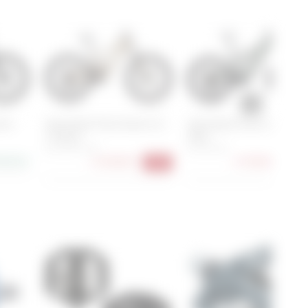
bon
Specialized Turbo Kenevo SL
Specialized Turbo Levo 4
2 Expert
Alloy
S2 , S3 , S4 , S5
S2 , S3 , S4
99,00 €
4.199,00 €
4.749,00 €
-48%
-14