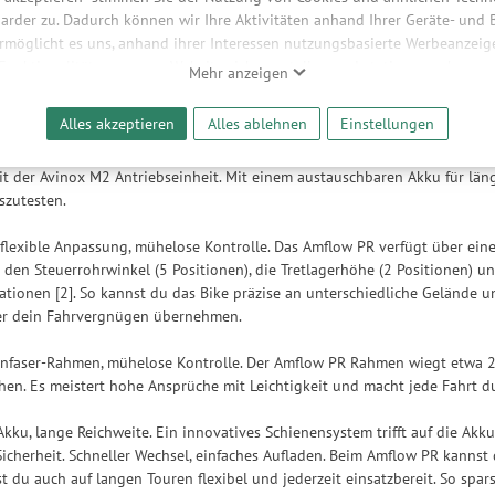
arder zu. Dadurch können wir Ihre Aktivitäten anhand Ihrer Geräte- und
hreibung
ermöglicht es uns, anhand ihrer Interessen nutzungsbasierte Werbeanzeigen
 Funktionalitäten unserer Website sicherzustellen und stetig zu verbesser
Mehr anzeigen
bieter und Werbepartner weitergegeben. Die Verarbeitung erfolgt aussch
ge jeden Gipfel.
reaming-Inhalten und der Durchführung von statistischer Analyse, Reic
Alles akzeptieren
Alles ablehnen
Einstellungen
und nutzungsbasierter Werbung. Informationen zu den einzelnen Funkti
auffälliges Design mit einem Vollcarbon-Rahmen und liefert bis zu 125 
 Speicherdauer finden Sie unter Einstellungen. Diese Einwilligung ist freiwi
t der Avinox M2 Antriebseinheit. Mit einem austauschbaren Akku für länge
e nicht erforderlich und gilt, bis sie widerrufen wird. Sie können Ihre E
szutesten.
h für bestimmte Drittanbieter erteilen und jederzeit für die Zukunft wider
flexible Anpassung, mühelose Kontrolle. Das Amflow PR verfügt über ein
 den Steuerrohrwinkel (5 Positionen), die Tretlagerhöhe (2 Positionen) un
ionen [2]. So kannst du das Bike präzise an unterschiedliche Gelände u
ber dein Fahrvergnügen übernehmen.
onfaser-Rahmen, mühelose Kontrolle. Der Amflow PR Rahmen wiegt etwa 2,
ehen. Es meistert hohe Ansprüche mit Leichtigkeit und macht jede Fahrt 
ku, lange Reichweite. Ein innovatives Schienensystem trifft auf die Akku
herheit. Schneller Wechsel, einfaches Aufladen. Beim Amflow PR kannst
st du auch auf langen Touren flexibel und jederzeit einsatzbereit. So sp