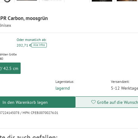
PR Carbon, moosgrün
Unisex
Oder monatlich ab:
202,71 €
Alle Infos
wählten Größe
ten
// 42.5 cm
Lagerstatus:
Versandzeit:
lagernd
5-12 Werktag
In den Warenkorb legen
Größe auf die Wunschl
37224145078 / MPN: CP.EB.00700276.01
e dir auch gefallen: