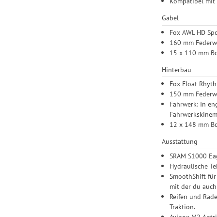
Kompatibel mit 
Gabel
Fox AWL HD Spo
160 mm Federw
15 x 110 mm Bo
Hinterbau
Fox Float Rhyt
150 mm Feder
Fahrwerk: In en
Fahrwerkskinema
12 x 148 mm Bo
Ausstattung
SRAM S1000 Eag
Hydraulische T
SmoothShift für
mit der du auch
Reifen und Räder
Traktion.
Avinox M2 Antri