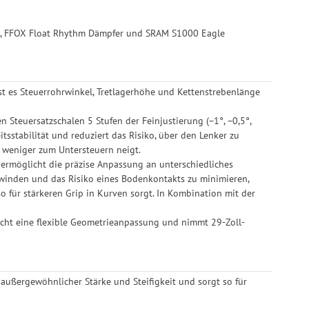
l, FFOX Float Rhythm Dämpfer und SRAM S1000 Eagle
st es Steuerrohrwinkel, Tretlagerhöhe und Kettenstrebenlänge
 Steuersatzschalen 5 Stufen der Feinjustierung (−1°, −0,5°,
tsstabilität und reduziert das Risiko, über den Lenker zu
ke weniger zum Untersteuern neigt.
 ermöglicht die präzise Anpassung an unterschiedliches
rwinden und das Risiko eines Bodenkontakts zu minimieren,
für stärkeren Grip in Kurven sorgt. In Kombination mit der
icht eine flexible Geometrieanpassung und nimmt 29-Zoll-
 außergewöhnlicher Stärke und Steifigkeit und sorgt so für