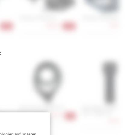
Shimano PD-EH510
Shimano PD-EH500
84,90 €
74,90 €
-24%
-15%
-17
:
Abus Yarnit 4004K/110
Abus Bordo Combo 6000C/9
H
LED + Halter SH
72,90 €
-9%
94,90 €
-18%
-14
ologien auf unseren