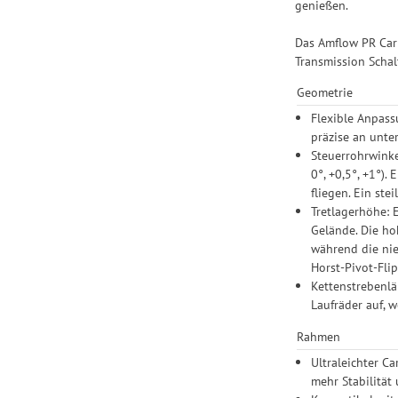
genießen.
Das Amflow PR Car
Transmission Schal
Geometrie
Flexible Anpass
präzise an unter
Steuerrohrwinke
0°, +0,5°, +1°)
fliegen. Ein ste
Tretlagerhöhe: 
Gelände. Die ho
während die nie
Horst-Pivot-Fli
Kettenstrebenlä
Laufräder auf, 
Rahmen
Ultraleichter C
mehr Stabilität 