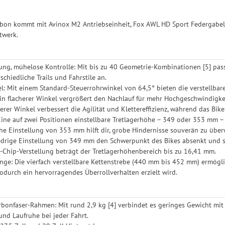
bon kommt mit Avinox M2 Antriebseinheit, Fox AWL HD Sport Federgabe
twerk.
ung, mühelose Kontrolle: Mit bis zu 40 Geometrie-Kombinationen [5] pas
schiedliche Trails und Fahrstile an.
l: Mit einem Standard-Steuerrohrwinkel von 64,5° bieten die verstellbaren
. Ein flacherer Winkel vergrößert den Nachlauf für mehr Hochgeschwindigkei
ilerer Winkel verbessert die Agilität und Klettereffizienz, während das Bi
Eine auf zwei Positionen einstellbare Tretlagerhöhe – 349 oder 353 mm –
he Einstellung von 353 mm hilft dir, grobe Hindernisse souverän zu übe
drige Einstellung von 349 mm den Schwerpunkt des Bikes absenkt und so 
p-Chip-Verstellung beträgt der Tretlagerhöhenbereich bis zu 16,41 mm.
nge: Die vierfach verstellbare Kettenstrebe (440 mm bis 452 mm) ermögl
wodurch ein hervorragendes Überrollverhalten erzielt wird.
arbonfaser-Rahmen: Mit rund 2,9 kg [4] verbindet es geringes Gewicht mit
und Laufruhe bei jeder Fahrt.