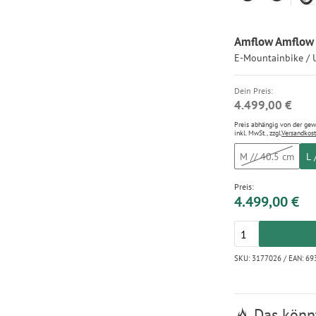
Amflow Amflow 
E-Mountainbike / 
Dein Preis:
4.499,00 €
Preis abhängig von der ge
inkl. MwSt., zzgl.
Versandkos
M // 40.5 cm
L 
Preis:
4.499,00 €
SKU: 3177026 / EAN: 69
Das könnt