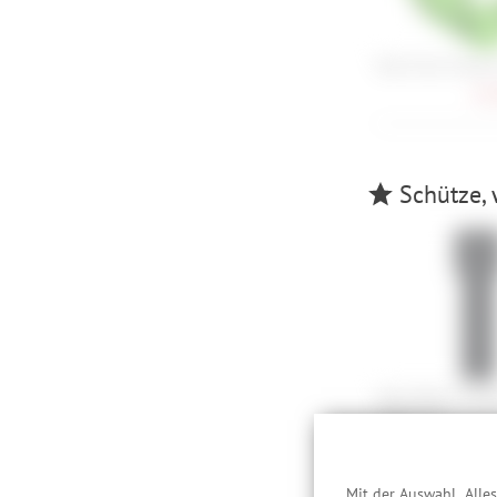
Race Face Chester
32,
Schütze, 
Abus Bordo 6000
Halter SH
79,
Mit der Auswahl „Alle