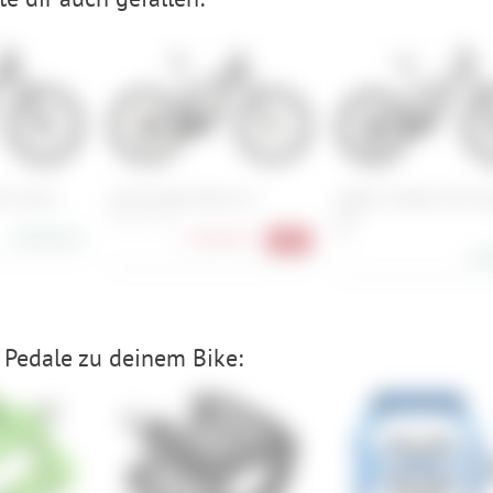
X Carbon
Cannondale Moterra 2
Amflow Amflow PR Car
Pro
S , M , L , XL
6.999,00 €
3.999,00 €
M
-43%
5.8
Pedale zu deinem Bike: