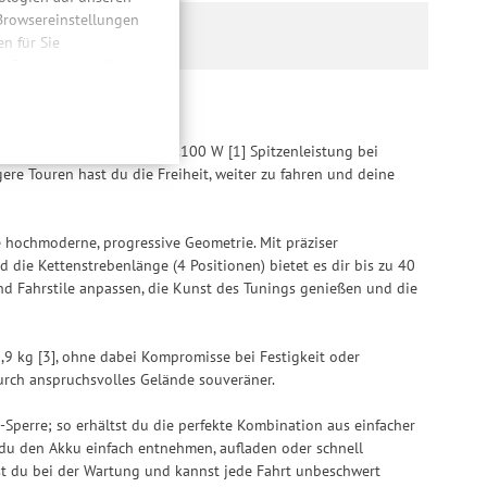
 Browsereinstellungen
 für Sie
n. Dabei werden Ihre
ließlich zum Zwecke
hweitenmessungen,
onen, den
Nm [1] Drehmoment sowie 1.100 W [1] Spitzenleistung bei
llig, für die
re Touren hast du die Freiheit, weiter zu fahren und deine
inwilligung unter
rufen.
e hochmoderne, progressive Geometrie. Mit präziser
d die Kettenstrebenlänge (4 Positionen) bietet es dir bis zu 40
nd Fahrstile anpassen, die Kunst des Tunings genießen und die
9 kg [3], ohne dabei Kompromisse bei Festigkeit oder
durch anspruchsvolles Gelände souveräner.
-Sperre; so erhältst du die perfekte Kombination aus einfacher
 du den Akku einfach entnehmen, aufladen oder schnell
arst du bei der Wartung und kannst jede Fahrt unbeschwert