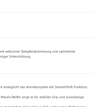
 dank exklusiver Dämpferabstimmung und optimierter
ssiger Unterstützung.
rk ermöglicht das Antriebssystem die SmoothShift-Funktion,
 Maxxis-Reifen sorgt es für stabilen Grip und zuverlässige
rzeugt trotzdem mit kontinuierlich verbesserter Performance.