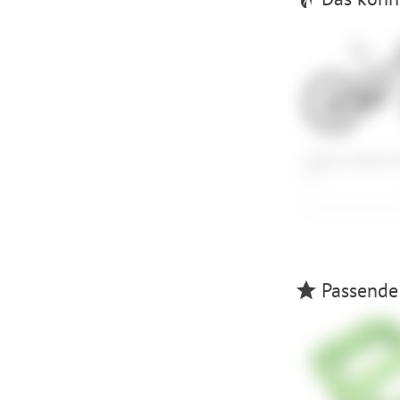
Amflow Amflow P
M , L
Passende 