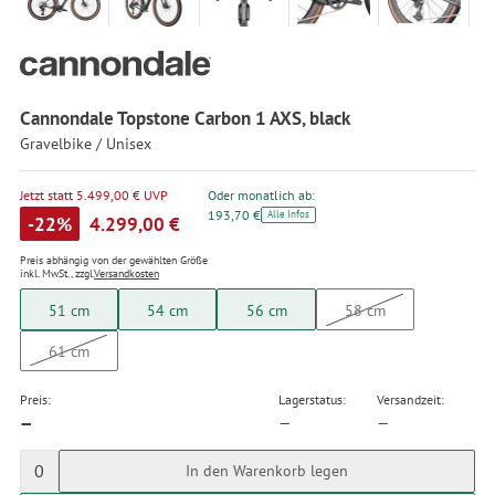
Cannondale Topstone Carbon 1 AXS, black
Gravelbike / Unisex
Jetzt statt 5.499,00 € UVP
Oder monatlich ab:
193,70 €
Alle Infos
-22%
4.299,00 €
Preis abhängig von der gewählten Größe
inkl. MwSt., zzgl.
Versandkosten
51 cm
54 cm
56 cm
58 cm
61 cm
Preis:
Lagerstatus:
Versandzeit:
—
—
—
0
In den Warenkorb legen