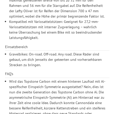
maximal gemessenen Breite von bis zu 52 mm für den
Rahmen und 56 mm für die Starrgabel auf. Die Reifenfreiheit
der Lefty Oliver ist für Reifen der Dimension 700 x 47 mm
optimiert, wobei die Höhe der primär begrenzende Faktor ist.
Kompatibel mit Variosattelstützen: Geeignet für 27,2-mm-
Variosattelstützen mit interner Zugverlegung – wahrlich
keine Überraschung bei einem Bike mit so beeindruckender
Leistungsfähigkeit.
Einsatzbereich
Gravelbikes: On-road. Off-road. Any road. Diese Räder sind
gebaut, um dich jenseits der geteerten und vorhersehbaren
Strecken zu bringen.
FAQ's
Wird das Topstone Carbon mit einem hinteren Laufrad mit Ai-
spezifischer Einspeich-Symmetrie ausgestattet? Nein, dies ist
nun die zweite Generation des Topstone Carbon ohne Ai. Die
asymmetrische Einspeich-Symmetrie (Ai) am Hinterrad war zu
ihrer Zeit eine coole Idee. Dadurch konnte Cannondale eine
bessere Reifenfreiheit, kürzere Kettenstreben und ein steiferes
Hinterrad realisieren, ohne dass neue Standards oder