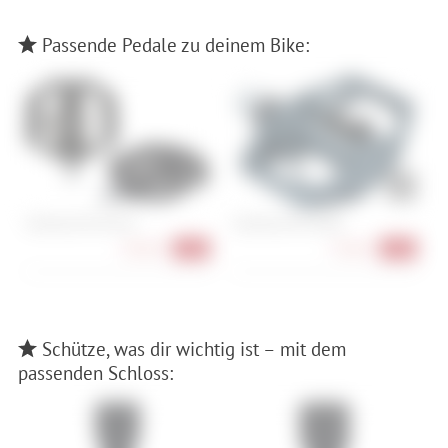
Passende Pedale zu deinem Bike:
Shimano PD-EH510
Shimano PD-EH500
S
84,90 €
74,90 €
-15%
-17%
Schütze, was dir wichtig ist – mit dem
passenden Schloss: