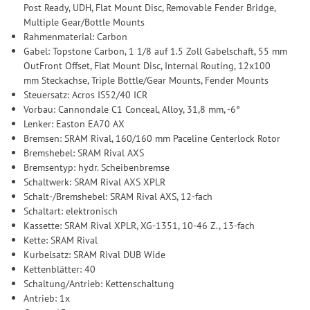
Post Ready, UDH, Flat Mount Disc, Removable Fender Bridge,
Multiple Gear/Bottle Mounts
Rahmenmaterial: Carbon
Gabel: Topstone Carbon, 1 1/8 auf 1.5 Zoll Gabelschaft, 55 mm
OutFront Offset, Flat Mount Disc, Internal Routing, 12x100
mm Steckachse, Triple Bottle/Gear Mounts, Fender Mounts
Steuersatz: Acros IS52/40 ICR
Vorbau: Cannondale C1 Conceal, Alloy, 31,8 mm, -6°
Lenker: Easton EA70 AX
Bremsen: SRAM Rival, 160/160 mm Paceline Centerlock Rotor
Bremshebel: SRAM Rival AXS
Bremsentyp: hydr. Scheibenbremse
Schaltwerk: SRAM Rival AXS XPLR
Schalt-/Bremshebel: SRAM Rival AXS, 12-fach
Schaltart: elektronisch
Kassette: SRAM Rival XPLR, XG-1351, 10-46 Z., 13-fach
Kette: SRAM Rival
Kurbelsatz: SRAM Rival DUB Wide
Kettenblätter: 40
Schaltung/Antrieb: Kettenschaltung
Antrieb: 1x