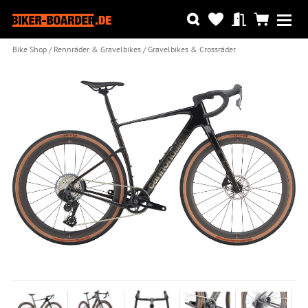
Bike Shop
Rennräder & Gravelbikes
Gravelbikes & Crossräder