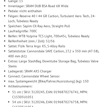
Gänge: 13
Innenlager: SRAM DUB BSA Road 68 Wide
Pedale: nicht enthalten
Felgen: Reserve 40 I 44 GR Carbon, Turbulent Aero Tech, 24-
Loch, Tubeless Ready
Speichen: Sapim CX-Ray Aero, Straight-Pull
Laufradgröße: 700C
Reifen: WTB Vulpine TCS Light, 700x45c, Tubeless Ready
Reifenfreiheit (mm / Zoll): 52/56
Sattel: Fizik Terra Argo X5, S-Alloy Rails
Sattelstütze: Cannondale SAVE Carbon, 27,2 x 350 mm (47-58),
400 mm (61)
Extras: Large StashBag Downtube Storage Bag, Tubeless Valve
Stems
Ladegerät: SRAM AXS Charger
Connect: Cannondale Wheel Sensor
max. Systemgewicht [Bike/Fahrer/Ausrüstung] (kg): 150
Artikelnummern:
51 cm | SKU: 3120245, EAN: 0196870276741, MPN:
C15305U1051
54 cm | SKU: 3120246, EAN: 0196870276758, MPN:
C15305U1054