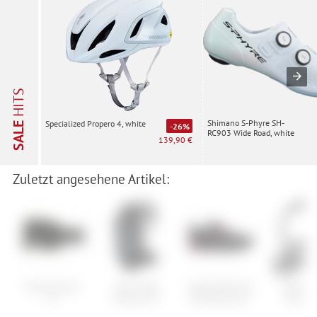
HITS
Shimano S-Phyre SH-
Specialized Propero 4, white
SALE
-26%
RC903 Wide Road, white
139,90 €
Zuletzt angesehene Artikel:
Smith Squad
Scott Trail
Vaude Women's
Trelock
XL
Protect FR'
AM Moab syn.
Mini Fl