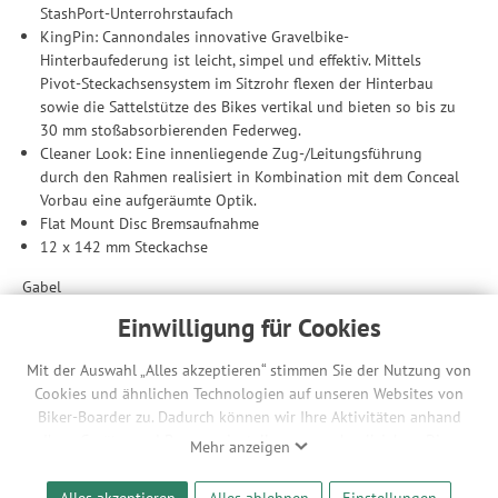
StashPort-Unterrohrstaufach
KingPin: Cannondales innovative Gravelbike-
Hinterbaufederung ist leicht, simpel und effektiv. Mittels
Pivot-Steckachsensystem im Sitzrohr flexen der Hinterbau
sowie die Sattelstütze des Bikes vertikal und bieten so bis zu
30 mm stoßabsorbierenden Federweg.
Cleaner Look: Eine innenliegende Zug-/Leitungsführung
durch den Rahmen realisiert in Kombination mit dem Conceal
Vorbau eine aufgeräumte Optik.
Flat Mount Disc Bremsaufnahme
12 x 142 mm Steckachse
Gabel
Hochwertige Carbongabel: Leicht, komfortabel und präzise.
Einwilligung für Cookies
Die Carbongabel verfügt über drei Befestigungspunkte an
jedem Gabelbein, um die Gepäckkapazität zu maximieren,
Mit der Auswahl „Alles akzeptieren“ stimmen Sie der Nutzung von
Gabelbein sowie über eine einfache Aufnahme für
Cookies und ähnlichen Technologien auf unseren Websites von
Schutzbleche, sodass du für jedes Fahrabenteuer bei allen
Biker-Boarder zu. Dadurch können wir Ihre Aktivitäten anhand
Wetterbedingungen gewappnet bist.
Ihrer Geräte- und Browsereinstellungen nachvollziehen. Dies
Mehr anzeigen
Internal Routing
ermöglicht es uns, anhand ihrer Interessen nutzungsbasierte
Flat Mount Disc Bremsaufnahme
Werbeanzeigen für Sie bereitzustellen sowie Funktionalitäten
Alles akzeptieren
Alles ablehnen
Einstellungen