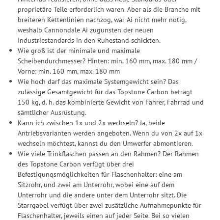
proprietäre Teile erforderlich waren. Aber als die Branche mit
breiteren Kettenlinien nachzog, war Ai nicht mehr nötig,
weshalb Cannondale Ai zugunsten der neuen
Industriestandards in den Ruhestand schickten.
Wie groß ist der minimale und maximale
Scheibendurchmesser? Hinten: min. 160 mm, max. 180 mm /
Vorne: min. 160 mm, max. 180 mm
Wie hoch darf das maximale Systemgewicht sein? Das
zulässige Gesamtgewicht für das Topstone Carbon beträgt
150 kg, d. h. das kombinierte Gewicht von Fahrer, Fahrrad und
sämtlicher Ausrüstung.
Kann ich zwischen 1x und 2x wechseln? Ja, beide
Antriebsvarianten werden angeboten. Wenn du von 2x auf 1x
wechseln möchtest, kannst du den Umwerfer abmontieren.
Wie viele Trinkflaschen passen an den Rahmen? Der Rahmen
des Topstone Carbon verfügt über drei
Befestigungsmöglichkeiten für Flaschenhalter: eine am
Sitzrohr, und zwei am Unterrohr, wobei eine auf dem
Unterrohr und die andere unter dem Unterrohr sitzt. Die
Starrgabel verfügt über zwei zusätzliche Aufnahmepunkte für
Flaschenhalter, jeweils einen auf jeder Seite. Bei so vielen