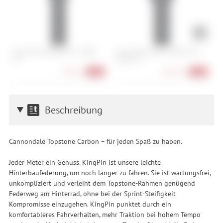
Abus Bordo 6000K/90 + Halter
Abus Bordo Granit 6500K/120 +
A
SH
Halter SH
H
79,90 €
164,90 €
-20%
-18%
Beschreibung
Cannondale Topstone Carbon – für jeden Spaß zu haben.
Jeder Meter ein Genuss. KingPin ist unsere leichte
Hinterbaufederung, um noch länger zu fahren. Sie ist wartungsfrei,
unkompliziert und verleiht dem Topstone-Rahmen genügend
Federweg am Hinterrad, ohne bei der Sprint-Steifigkeit
Kompromisse einzugehen. KingPin punktet durch ein
komfortableres Fahrverhalten, mehr Traktion bei hohem Tempo