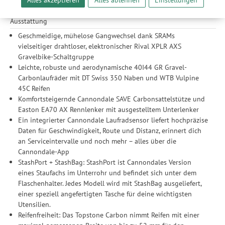
12 x 100 mm Steckachse
unserer Website sicherzustellen und stetig zu verbessern. Dabei
werden Ihre Daten auch an Drittanbieter und Werbepartner
Ausstattung
weitergegeben. Die Verarbeitung erfolgt ausschließlich zum
Geschmeidige, mühelose Gangwechsel dank SRAMs
Zwecke der Einbindung von Streaming-Inhalten und der
vielseitiger drahtloser, elektronischer Rival XPLR AXS
Durchführung von statistischer Analyse, Reichweitenmessungen,
Gravelbike-Schaltgruppe
Produktempfehlungen und nutzungsbasierter Werbung.
Leichte, robuste und aerodynamische 40I44 GR Gravel-
Informationen zu den einzelnen Funktionen, den Drittanbietern
Carbonlaufräder mit DT Swiss 350 Naben und WTB Vulpine
und der Speicherdauer finden Sie unter Einstellungen. Diese
45C Reifen
Einwilligung ist freiwillig, für die Nutzung unserer Website nicht
Komfortsteigernde Cannondale SAVE Carbonsattelstütze und
erforderlich und gilt, bis sie widerrufen wird. Sie können Ihre
Easton EA70 AX Rennlenker mit ausgestelltem Unterlenker
Einwilligung unter Einstellungen lediglich für bestimmte
Ein integrierter Cannondale Laufradsensor liefert hochpräzise
Drittanbieter erteilen und jederzeit für die Zukunft widerrufen.
Daten für Geschwindigkeit, Route und Distanz, erinnert dich
an Serviceintervalle und noch mehr – alles über die
Cannondale-App
StashPort + StashBag: StashPort ist Cannondales Version
eines Staufachs im Unterrohr und befindet sich unter dem
Flaschenhalter. Jedes Modell wird mit StashBag ausgeliefert,
einer speziell angefertigten Tasche für deine wichtigsten
Utensilien.
Reifenfreiheit: Das Topstone Carbon nimmt Reifen mit einer