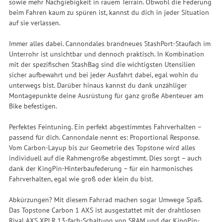
sowie mehr Nachgiebigkeit in rauem Terrain. Obwohl die Federung
beim Fahren kaum zu spüren ist, kannst du dich in jeder Situation
auf sie verlassen.
Immer alles dabei. Cannondales brandneues StashPort-Staufach im
Unterrohr ist unsichtbar und dennoch praktisch. In Kombination
mit der spezifischen StashBag sind die wichtigsten Utensilien
sicher aufbewahrt und bei jeder Ausfahrt dabei, egal wohin du
unterwegs bist. Darüber hinaus kannst du dank unzähliger
Montagepunkte deine Ausrüstung für ganz große Abenteuer am
Bike befestigen.
Perfektes Feintuning. Ein perfekt abgestimmtes Fahrverhalten –
passend für dich. Cannondale nennt es: Proportional Response.
Vom Carbon-Layup bis zur Geometrie des Topstone wird alles
individuell auf die Rahmengröße abgestimmt. Dies sorgt – auch
dank der KingPin-Hinterbaufederung – für ein harmonisches
Fahrverhalten, egal wie groß oder klein du bist.
Abkürzungen? Mit diesem Fahrrad machen sogar Umwege Spaß.
Das Topstone Carbon 1 AXS ist ausgestattet mit der drahtlosen
Rival AXS XPLR 13-fach-Schaltung von SRAM und der KingPin-