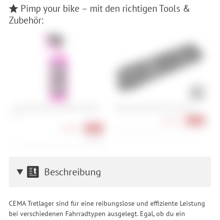
Pimp your bike – mit den richtigen Tools &
Zubehör:
Muc-Off Nano Tech Bike Cleaner -
Cube Acid Multi Tool Husk 24
T
1 L
U
64,90 €
-28%
10,90 €
-39%
10,90 €/l
Beschreibung
CEMA Tretlager sind für eine reibungslose und effiziente Leistung
bei verschiedenen Fahrradtypen ausgelegt. Egal, ob du ein