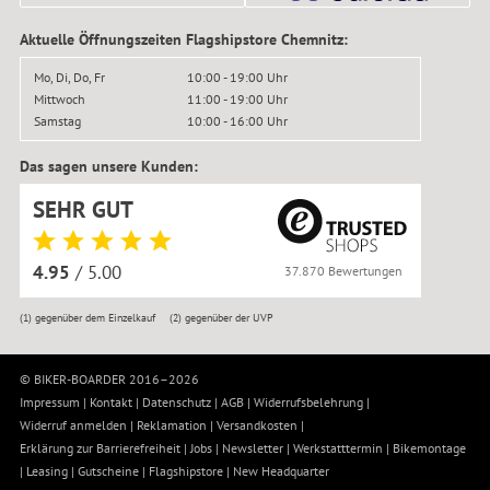
Aktuelle Öffnungszeiten Flagshipstore Chemnitz:
Mo, Di, Do, Fr
10:00 - 19:00 Uhr
Mittwoch
11:00 - 19:00 Uhr
Samstag
10:00 - 16:00 Uhr
Das sagen unsere Kunden:
SEHR GUT
4.95
/ 5.00
37.870 Bewertungen
(1)
gegenüber dem Einzelkauf
(2)
gegenüber der UVP
© BIKER-BOARDER 2016–2026
Impressum
|
Kontakt
|
Datenschutz
|
AGB
|
Widerrufsbelehrung
|
Widerruf anmelden
|
Reklamation
|
Versandkosten
|
Erklärung zur Barrierefreiheit
|
Jobs
|
Newsletter
|
Werkstatttermin
|
Bikemontage
|
Leasing
|
Gutscheine
|
Flagshipstore
|
New Headquarter