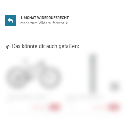
—
1 MONAT WIDERRUFSRECHT
mehr zum Widerrufsrecht
Das könnte dir auch gefallen:
Specialized Epic 8 Expert
Atomic Maverick 96 CTI
V
R
M , L
172 cm
5.999,00 €
454,90 €
-18%
-40%