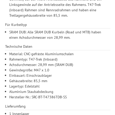
Informationen zu den einzelnen Funktionen, den Drittanbietern
Linksgewinde auf der Antriebsseite des Rahmens. T47-Trek
und der Speicherdauer finden Sie unter Einstellungen. Diese
(inboard) Rahmen sind Rennradrahmen und haben eine
Einwilligung ist freiwillig, für die Nutzung unserer Website nicht
Tretlagergehäusebreite von 85,5 mm.
erforderlich und gilt, bis sie widerrufen wird. Sie können Ihre
Für Kurbeltyp
Einwilligung unter Einstellungen lediglich für bestimmte
Drittanbieter erteilen und jederzeit für die Zukunft widerrufen.
SRAM DUB: Alle SRAM DUB Kurbeln (Road und MTB) haben
einen Achsdurchmesser von 28,99 mm.
Technische Daten
Material: CNC-gefräste Aluminiumschalen
Rahmentyp: T47-Trek (Inboard)
Achsdurchmesser: 28,99 mm (SRAM DUB)
Gewindegröße: M47 x 1.0
Einbauart: Einschraublager
Gehäusebreite: 85,5 mm
Lagertyp: Edelstahl
Aluminium Staubabdeckung
Hersteller-Nr.: SRC-BT-T47386TDB-SS
Lieferumfang
1 Innenlager