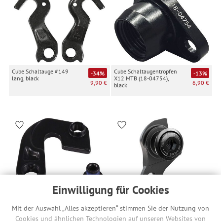
Cube Schaltauge #149
Cube Schaltaugentropfen
-34%
-13%
lang, black
X12 MTB (18-04754),
9,90 €
6,90 €
black
Einwilligung für Cookies
Specialized MTB
SRAM UDH / Universal
-8%
-28%
Mit der Auswahl „Alles akzeptieren“ stimmen Sie der Nutzung von
Derailleur Hanger, Gen 1
Derailleur Hanger, black
12,90 €
12,90 €
(9895-4021)
Cookies und ähnlichen Technologien auf unseren Websites von