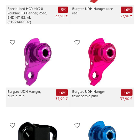
Specialized HGR MY20
Burgtec UDH Hanger, race
-5%
-16%
Roubaix FD Hanger, Road,
red
22,90 €
37,90 €
END HT G2, AL
(S192600002)
Burgtec UDH Hanger,
Burgtec UDH Hanger,
-16%
-16%
purple rain
toxic barbie pink
37,90 €
37,90 €