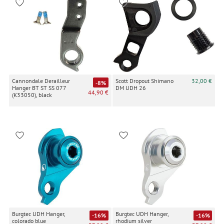
Cannondale Derailleur
Scott Dropout Shimano
32,00 €
-8%
Hanger BT ST SS 077
DM UDH 26
44,90 €
(K33050), black
Burgtec UDH Hanger,
Burgtec UDH Hanger,
-16%
-16%
colorado blue
rhodium silver