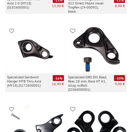
-13%
-11%
Axle 2.0 (MY18)
X12 Direct Mount neuer
13,90 €
8,90 €
(S182600001)
Tropfen (19-00092),
black
Specialized Sandwich
Specialized DRO DH, Road,
-16%
-10%
Hanger MTB Thru Axle
Rear, 28 mm, Race HT K1,
16,90 €
9,90 €
(MY18) (S172600001)
Alloy, w/Bolt
(S206000001)