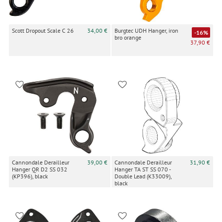
Scott Dropout Scale C 26
34,00 €
Burgtec UDH Hanger, iron
-16%
bro orange
37,90 €
Cannondale Derailleur
39,00 €
Cannondale Derailleur
31,90 €
Hanger QR D2 SS 032
Hanger TA ST SS 070 -
(KP396), black
Double Lead (K33009),
black