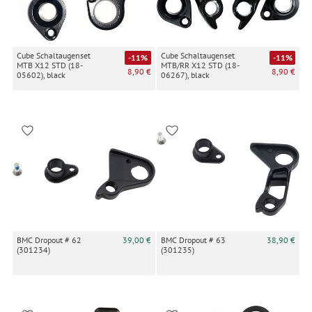
Cube Schaltaugenset
Cube Schaltaugenset
-11%
-11%
MTB X12 STD (18-
MTB/RR X12 STD (18-
8,90 €
8,90 €
05602), black
06267), black
BMC Dropout # 62
39,00 €
BMC Dropout # 63
38,90 €
(301234)
(301235)