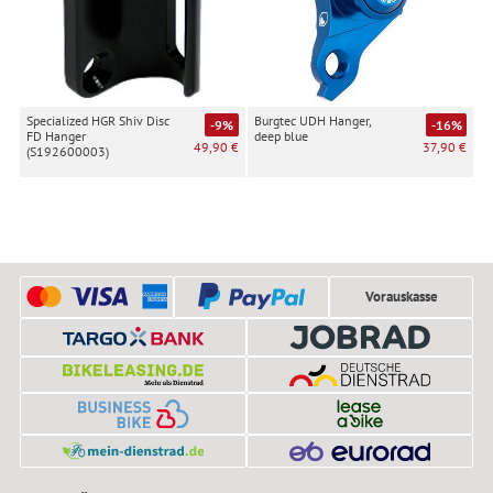
Specialized HGR Shiv Disc
Burgtec UDH Hanger,
-9%
-16%
FD Hanger
deep blue
49,90 €
37,90 €
(S192600003)
Vorauskasse