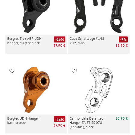
Burgtec Trek ABP UDH
Cube Schaltauge #148
-16%
-7%
Hanger, burgtec black
kurz, black
37,90 €
13,90 €
Burgtec UDH Hanger,
Cannondale Derailleur
20,90 €
-16%
kash bronze
Hanger TA ST SS 078
37,90 €
(K33001), black