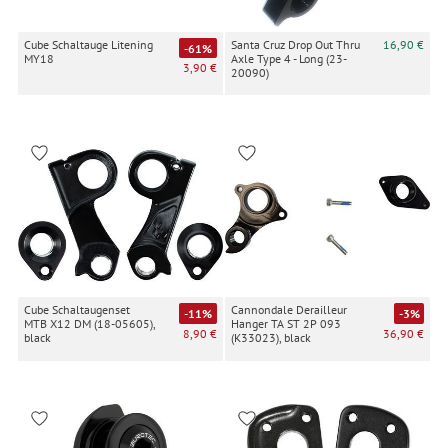
Cube Schaltauge Litening
Santa Cruz Drop Out Thru
16,90 €
-61%
MY18
Axle Type 4 - Long (23-
3,90 €
20090)
Cube Schaltaugenset
Cannondale Derailleur
-11%
-3%
MTB X12 DM (18-05605),
Hanger TA ST 2P 093
8,90 €
36,90 €
black
(K33023), black