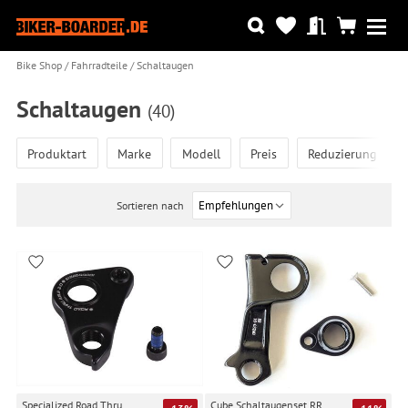
Bike Shop
Fahrradteile
Schaltaugen
Schaltaugen
(40)
Produktart
Marke
Modell
Preis
Reduzierung
Sortieren nach
Specialized Road Thru
Cube Schaltaugenset RR