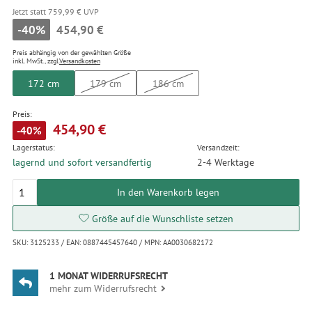
Jetzt statt 759,99 € UVP
-40%
454,90 €
Preis abhängig von der gewählten Größe
inkl. MwSt., zzgl.
Versandkosten
172 cm
179 cm
186 cm
Preis:
454,90 €
-40%
Lagerstatus:
Versandzeit:
lagernd und sofort versandfertig
2-4 Werktage
In den Warenkorb legen
Größe auf die Wunschliste setzen
SKU: 3125233 / EAN: 0887445457640 / MPN: AA0030682172
1 MONAT WIDERRUFSRECHT
mehr zum Widerrufsrecht