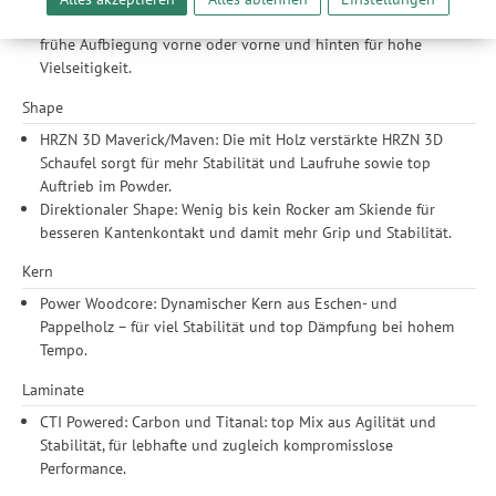
unserer Website sicherzustellen und stetig zu verbessern. Dabei
20 / 65 / 15 All Mountain Rocker: Für Piste oder Powder:
werden Ihre Daten auch an Drittanbieter und Werbepartner
frühe Aufbiegung vorne oder vorne und hinten für hohe
weitergegeben. Die Verarbeitung erfolgt ausschließlich zum
Vielseitigkeit.
Zwecke der Einbindung von Streaming-Inhalten und der
Durchführung von statistischer Analyse, Reichweitenmessungen,
Shape
Produktempfehlungen und nutzungsbasierter Werbung.
HRZN 3D Maverick/Maven: Die mit Holz verstärkte HRZN 3D
Informationen zu den einzelnen Funktionen, den Drittanbietern
Schaufel sorgt für mehr Stabilität und Laufruhe sowie top
und der Speicherdauer finden Sie unter Einstellungen. Diese
Auftrieb im Powder.
Einwilligung ist freiwillig, für die Nutzung unserer Website nicht
Direktionaler Shape: Wenig bis kein Rocker am Skiende für
erforderlich und gilt, bis sie widerrufen wird. Sie können Ihre
besseren Kantenkontakt und damit mehr Grip und Stabilität.
Einwilligung unter Einstellungen lediglich für bestimmte
Drittanbieter erteilen und jederzeit für die Zukunft widerrufen.
Kern
Power Woodcore: Dynamischer Kern aus Eschen- und
Pappelholz – für viel Stabilität und top Dämpfung bei hohem
Tempo.
Laminate
CTI Powered: Carbon und Titanal: top Mix aus Agilität und
Stabilität, für lebhafte und zugleich kompromisslose
Performance.