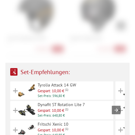
Giro Tor Spherical MIPS
Atomic Volant Visor
O
S
L
S
178,90 €
351,90 €
-36%
-40%
Set-Empfehlungen:
Tyrolia Attack 14 GW
+
+
(1)
Gespart: 10,00 €
Set-Preis: 596,80 €
Dynafit ST Rotation Lite 7
+
+
(1)
Gespart: 10,00 €
Set-Preis: 648,80 €
Fritschi Xenic 10
+
+
(1)
Gespart: 10,00 €