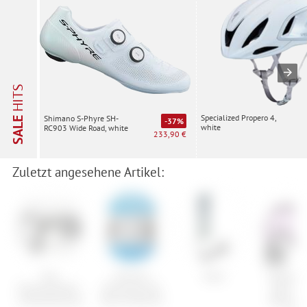
HITS
Specialized Propero 4,
Shimano S-Phyre SH-
SALE
-37%
white
RC903 Wide Road, white
233,90 €
Zuletzt angesehene Artikel:
Tacx
Shimano
Head
Oakley Fl
Flaschenhalter-
Bremszug-Set
Deck Pr
Sattelbefestigung
Road Edelstahl
Replace