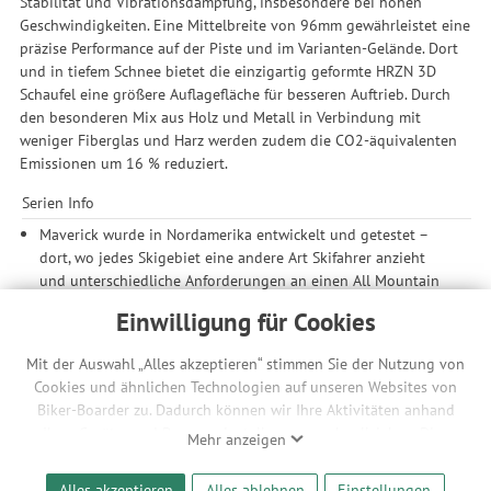
Stabilität und Vibrationsdämpfung, insbesondere bei hohen
Geschwindigkeiten. Eine Mittelbreite von 96mm gewährleistet eine
präzise Performance auf der Piste und im Varianten-Gelände. Dort
und in tiefem Schnee bietet die einzigartig geformte HRZN 3D
Schaufel eine größere Auflagefläche für besseren Auftrieb. Durch
den besonderen Mix aus Holz und Metall in Verbindung mit
weniger Fiberglas und Harz werden zudem die CO2-äquivalenten
Emissionen um 16 % reduziert.
Serien Info
Maverick wurde in Nordamerika entwickelt und getestet –
dort, wo jedes Skigebiet eine andere Art Skifahrer anzieht
und unterschiedliche Anforderungen an einen All Mountain
Ski stellt. Der Maverick ist ideal für verschiedenste Berge,
Einwilligung für Cookies
Terrains, Bedingungen und Skifahrertypen. Er wurde mit
derselben Konstruktion und Technologie wie die Ski
Mit der Auswahl „Alles akzeptieren“ stimmen Sie der Nutzung von
internationaler Topskirennläufer und Freeride Profis
Cookies und ähnlichen Technologien auf unseren Websites von
ausgestattet und ist damit eine gelungene Kombination aus
Biker-Boarder zu. Dadurch können wir Ihre Aktivitäten anhand
beiden Bereichen: Er bringt herausragende Pisten
Ihrer Geräte- und Browsereinstellungen nachvollziehen. Dies
Mehr anzeigen
Performance und Fahrspaß im Powder auf einen Nenner.
ermöglicht es uns, anhand ihrer Interessen nutzungsbasierte
Werbeanzeigen für Sie bereitzustellen sowie Funktionalitäten
Vorspannung
Alles akzeptieren
Alles ablehnen
Einstellungen