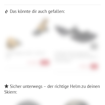
Das könnte dir auch gefallen:
Tyrolia Attack 14 GW - 110 mm
e*thirteen Vario Chainguide
F
[A]
Downhill - Lower Only w/ Bash &
Lower Roller
151,90 €
-35%
79,90 €
-6%
Sicher unterwegs – der richtige Helm zu deinen
Skiern: