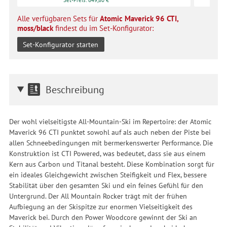
Set-Preis: 649,80 €
Alle verfügbaren Sets für
Atomic Maverick 96 CTI,
moss/black
findest du im Set-Konfigurator:
Set-Konfigurator starten
Beschreibung
Der wohl vielseitigste All-Mountain-Ski im Repertoire: der Atomic
Maverick 96 CTI punktet sowohl auf als auch neben der Piste bei
allen Schneebedingungen mit bermerkenswerter Performance. Die
Konstruktion ist CTI Powered, was bedeutet, dass sie aus einem
Kern aus Carbon und Titanal besteht. Diese Kombination sorgt für
ein ideales Gleichgewicht zwischen Steifigkeit und Flex, bessere
Stabilität über den gesamten Ski und ein feines Gefühl für den
Untergrund. Der All Mountain Rocker trägt mit der frühen
Aufbiegung an der Skispitze zur enormen Vielseitigkeit des
Maverick bei. Durch den Power Woodcore gewinnt der Ski an