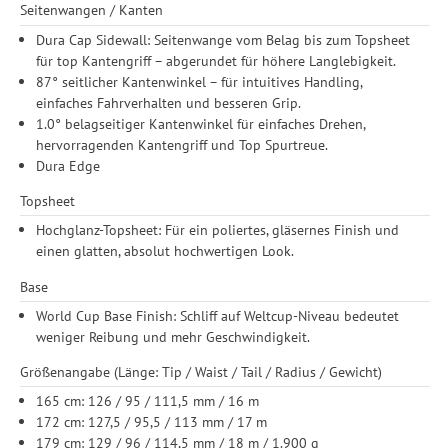
Seitenwangen / Kanten
Dura Cap Sidewall: Seitenwange vom Belag bis zum Topsheet
für top Kantengriff – abgerundet für höhere Langlebigkeit.
87° seitlicher Kantenwinkel – für intuitives Handling,
einfaches Fahrverhalten und besseren Grip.
1.0° belagseitiger Kantenwinkel für einfaches Drehen,
hervorragenden Kantengriff und Top Spurtreue.
Dura Edge
Topsheet
Hochglanz-Topsheet: Für ein poliertes, gläsernes Finish und
einen glatten, absolut hochwertigen Look.
Base
World Cup Base Finish: Schliff auf Weltcup-Niveau bedeutet
weniger Reibung und mehr Geschwindigkeit.
Größenangabe (Länge: Tip / Waist / Tail / Radius / Gewicht)
165 cm: 126 / 95 / 111,5 mm / 16 m
172 cm: 127,5 / 95,5 / 113 mm / 17 m
179 cm: 129 / 96 / 114,5 mm / 18 m / 1.900 g