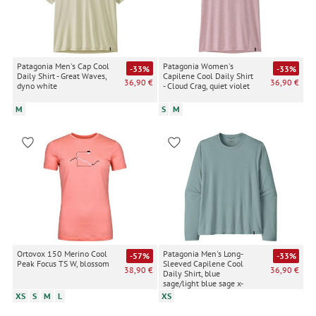
Patagonia Men's Cap Cool
Patagonia Women's
-33%
-33%
Daily Shirt - Great Waves,
Capilene Cool Daily Shirt
36,90 €
36,90 €
dyno white
- Cloud Crag, quiet violet
M
S
M
Ortovox 150 Merino Cool
Patagonia Men's Long-
-57%
-33%
Peak Focus TS W, blossom
Sleeved Capilene Cool
38,90 €
36,90 €
Daily Shirt, blue
sage/light blue sage x-
dye
XS
S
M
L
XS