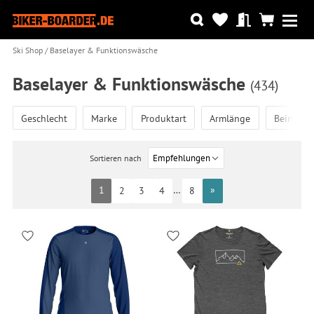
Ski Shop
Baselayer & Funktionswäsche
Baselayer & Funktionswäsche
(434)
Geschlecht
Marke
Produktart
Armlänge
Beinläng
Sortieren nach
1
…
»
2
3
4
8