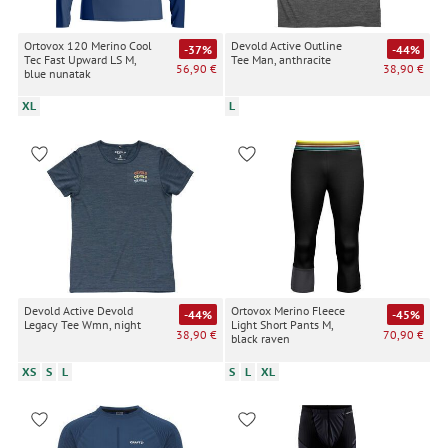
Ortovox 120 Merino Cool
Devold Active Outline
-37%
-44%
Tec Fast Upward LS M,
Tee Man, anthracite
56,90 €
38,90 €
blue nunatak
XL
L
Devold Active Devold
Ortovox Merino Fleece
-44%
-45%
Legacy Tee Wmn, night
Light Short Pants M,
38,90 €
70,90 €
black raven
XS
S
L
S
L
XL