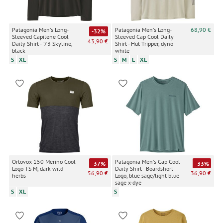
Patagonia Men's Long-
Patagonia Men's Long-
68,90 €
-32%
Sleeved Capilene Cool
Sleeved Cap Cool Daily
43,90 €
Daily Shirt - '73 Skyline,
Shirt - Hut Tripper, dyno
black
white
S
XL
S
M
L
XL
Ortovox 150 Merino Cool
Patagonia Men's Cap Cool
-37%
-33%
Logo TS M, dark wild
Daily Shirt - Boardshort
56,90 €
36,90 €
herbs
Logo, blue sage/light blue
sage x-dye
S
XL
S