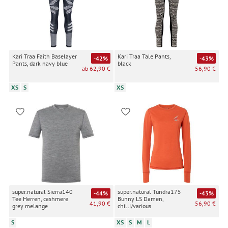
Kari Traa Faith Baselayer
Kari Traa Tale Pants,
-42%
-43%
Pants, dark navy blue
black
ab 62,90 €
56,90 €
XS
S
XS
super.natural Sierra140
super.natural Tundra175
-44%
-43%
Tee Herren, cashmere
Bunny LS Damen,
41,90 €
56,90 €
grey melange
chilli/various
S
XS
S
M
L