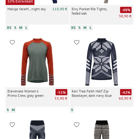
10% Extrarabatt
Maloja VaraM., night sky
118,90 €
Eivy Pocket Rib Tights,
-48%
faded oak
38,90 €
XS
S
M
L
XS
S
M
L
Elevenate Women's
Kari Traa Faith Half Zip
-51%
-42%
Primo Crew, gray green
Baselayer, dark navy blue
53,90 €
68,90 €
S
M
S