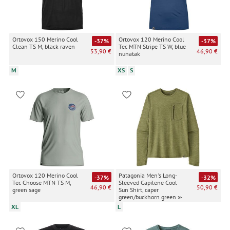
Ortovox 150 Merino Cool
Ortovox 120 Merino Cool
-37%
-37%
Clean TS M, black raven
Tec MTN Stripe TS W, blue
53,90 €
46,90 €
nunatak
M
XS
S
Ortovox 120 Merino Cool
Patagonia Men's Long-
-37%
-32%
Tec Choose MTN TS M,
Sleeved Capilene Cool
46,90 €
50,90 €
green sage
Sun Shirt, caper
green/buckhorn green x-
dye
XL
L