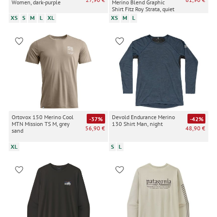
Women, dark-purple
Merino Blend Graphic
Shirt Fitz Roy Strata, quiet
violet
XS
S
M
L
XL
XS
M
L
Ortovox 150 Merino Cool
Devold Endurance Merino
-37%
-42%
MTN Mission TS M, grey
130 Shirt Man, night
56,90 €
48,90 €
sand
XL
S
L