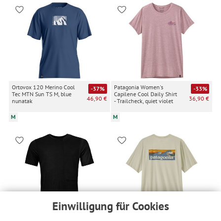
Ortovox 120 Merino Cool
Patagonia Women's
-37%
-33%
Tec MTN Sun TS M, blue
Capilene Cool Daily Shirt
46,90 €
36,90 €
nunatak
- Trailcheck, quiet violet
M
M
Einwilligung für Cookies
Ortovox 150 Merino Cool
Patagonia Men's Cap Cool
-37%
-33%