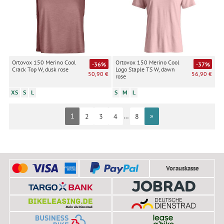
Ortovox 150 Merino Cool
Ortovox 150 Merino Cool
-36%
-37%
Crack Top W, dusk rose
Logo Staple TS W, dawn
50,90 €
56,90 €
rose
XS
S
L
S
M
L
1
…
»
2
3
4
8
Vorauskasse