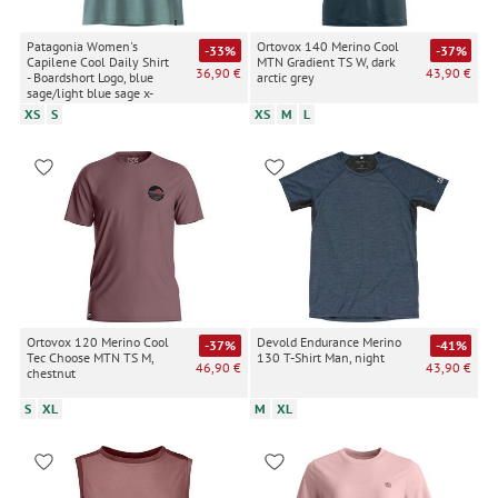
Patagonia Women's
Ortovox 140 Merino Cool
-33%
-37%
Capilene Cool Daily Shirt
MTN Gradient TS W, dark
36,90 €
43,90 €
- Boardshort Logo, blue
arctic grey
sage/light blue sage x-
dye
XS
S
XS
M
L
Ortovox 120 Merino Cool
Devold Endurance Merino
-37%
-41%
Tec Choose MTN TS M,
130 T-Shirt Man, night
46,90 €
43,90 €
chestnut
S
XL
M
XL