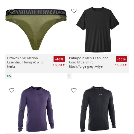
Ortovox 150 Merino
Patagonia Men's Capilene
-46%
-33%
Essential Thong W, wild
Cool Ultra Shirt,
18,90 €
36,90 €
herbs
black/forge grey x-dye
XS
S