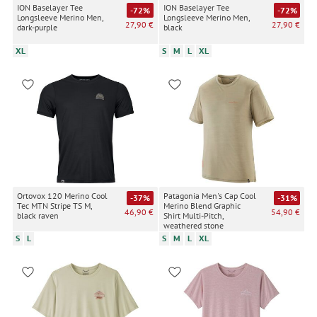
ION Baselayer Tee
ION Baselayer Tee
-72%
-72%
Longsleeve Merino Men,
Longsleeve Merino Men,
27,90 €
27,90 €
dark-purple
black
XL
S
M
L
XL
Ortovox 120 Merino Cool
Patagonia Men's Cap Cool
-37%
-31%
Tec MTN Stripe TS M,
Merino Blend Graphic
46,90 €
54,90 €
black raven
Shirt Multi-Pitch,
weathered stone
S
L
S
M
L
XL