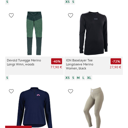
S
XS
S
Devold Tuvegga Merino
ION Baselayer Tee
-40%
-72%
Longs Wmn, woods
Longsleeve Merino
77,90 €
27,90 €
Women, black
S
XS
S
M
L
XL