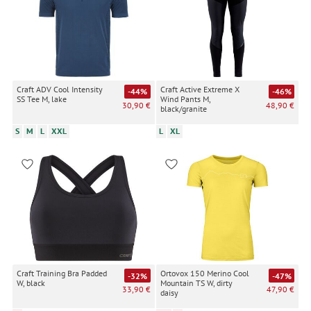
Craft ADV Cool Intensity
Craft Active Extreme X
-44%
-46%
SS Tee M, lake
Wind Pants M,
30,90 €
48,90 €
black/granite
S
M
L
XXL
L
XL
Craft Training Bra Padded
Ortovox 150 Merino Cool
-32%
-47%
W, black
Mountain TS W, dirty
33,90 €
47,90 €
daisy