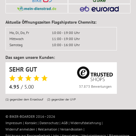
Aktuelle Öffnungszeiten Flagshipstore Chemnitz:
Mo, Di, Do, Fr
10:00 - 19:00 Uhr
Mittwoch
11:00 - 19:00 Uhr
Samstag
10:00 - 16:00 Uhr
Das sagen unsere Kunden:
SEHR GUT
4.95
/ 5.00
37.873 Bewertungen
(1)
gegenüber dem Einzelkauf
(2)
gegenüber der UVP
© BIKER-BOARDER 2016–2026
Impressum
|
Kontakt
|
Datenschutz
|
AGB
|
Widerrufsbelehrung
|
Widerruf anmelden
|
Reklamation
|
Versandkosten
|
Erklärung zur Barrierefreiheit
|
Jobs
|
Newsletter
|
Werkstatttermin
|
Bikemontage