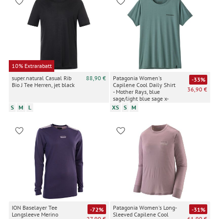
10% Extrarabatt
super.natural Casual Rib
88,90 €
Patagonia Women's
-33%
Bio J Tee Herren, jet black
Capilene Cool Daily Shirt
36,90 €
- Mother Rays, blue
sage/light blue sage x-
dye
S
M
L
XS
S
M
ION Baselayer Tee
Patagonia Women's Long-
-72%
-31%
Longsleeve Merino
Sleeved Capilene Cool
27,90 €
61,90 €