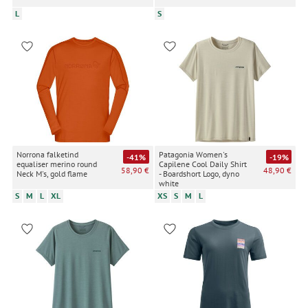
L
S
Norrona falketind
Patagonia Women's
-41%
-19%
equaliser merino round
Capilene Cool Daily Shirt
58,90 €
48,90 €
Neck M's, gold flame
- Boardshort Logo, dyno
white
S
M
L
XL
XS
S
M
L