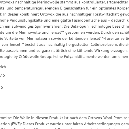
Ortovoxs nachhaltige Merinowolle stammt aus kontrollierter, artgerechter
its- und temperaturregulierenden Eigenschaften für ein optimales Körper
: In dieser kombiniert Ortovox die aus nachhaltiger Forstwirtschaft gew
 hohe Verdunstungskälte und eine glatte Faseroberfläche aus – dadurch kü
ch ein aufwendiges Spinnverfahren: Die Beta-Spun Technologie bezeichne
te um die Merinowolle und Tencel™ gesponnen werden. Durch den schütz
ie Vorteile von Merinofasern sowie der kühlenden Tencel™-Faser zu verl
l von Tencel™ besteht aus nachhaltig hergestellten Cellulosefasern, die s
lte auszeichnen und so ganz natürlich eine kühlende Wirkung erzeugen.
nologie by © Südwolle Group: Feine Polyamidfilamente werden um einen 
eich
 / 5
 5
omise: Die Wolle in diesem Produkt ist nach dem Ortovox Wool Promise fü
ation (FWF): Dieses Produkt wurde unter fairen Arbeitsbedingungen gemä