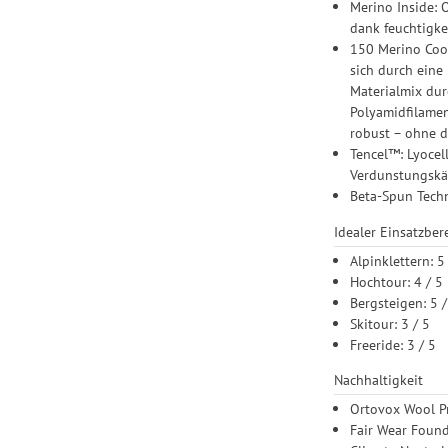
Merino Inside: 
dank feuchtigke
150 Merino Cool
sich durch eine
Materialmix dur
Polyamidfilamen
robust – ohne d
Tencel™: Lyocel
Verdunstungskä
Beta-Spun Tech
Idealer Einsatzber
Alpinklettern: 5
Hochtour: 4 / 5
Bergsteigen: 5 /
Skitour: 3 / 5
Freeride: 3 / 5
Nachhaltigkeit
Ortovox Wool Pr
Fair Wear Found