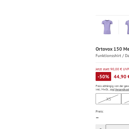
Ortovox 150 Mer
Funktionsshirt / 
Jetzt statt 90,00 € UV
-50%
44,90 
Preis abhängig von der ge
inkl. MwSt., zzgl.
Versandkos
XS
Preis:
—