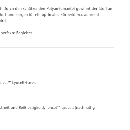
ät: Durch den schützenden Polyamidmantel gewinnt der Stoff an
mfort und sorgen für ein optimales Körperklima, während
ird.
erfekte Begleiter.
ncel™ Lyocell-Faser.
heit und Reißfestigkeit), Tencel™ Lyocell (nachhaltig