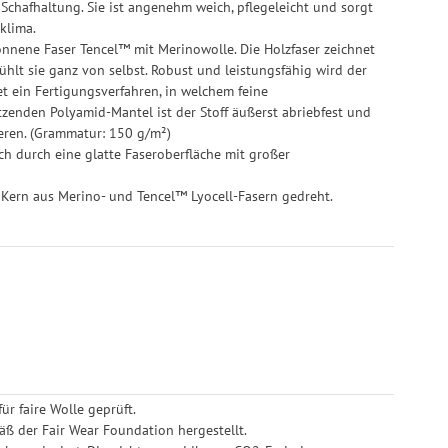
 Schafhaltung. Sie ist angenehm weich, pflegeleicht und sorgt
klima.
onnene Faser Tencel™ mit Merinowolle. Die Holzfaser zeichnet
hlt sie ganz von selbst. Robust und leistungsfähig wird der
t ein Fertigungsverfahren, in welchem feine
enden Polyamid-Mantel ist der Stoff äußerst abriebfest und
ieren. (Grammatur: 150 g/m²)
ich durch eine glatte Faseroberfläche mit großer
Kern aus Merino- und Tencel™ Lyocell-Fasern gedreht.
r faire Wolle geprüft.
ß der Fair Wear Foundation hergestellt.