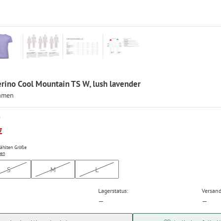
ino Cool Mountain TS W, lush lavender
Damen
P
€
wählten Größe
ten
S
M
L
Lagerstatus:
Versand
—
—