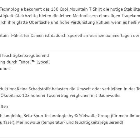
Technologie bekommt das 150 Cool Mountain T-Shirt die nötige Stabilit
stigkeit. Gleichzeitig bieten die feinen Merinofasern einmaligen Trageko
rch ihre glatte Oberfläche und hohe Verdunstung kühlen, wenn es heiß w
ain T-Shirt für Damen ist dadurch speziell an warmen Sommertagen der p
 feuchtigkeitsregulierend
ng durch Tencel ™ Lyocell
robust
duktion: Keine Schadstoffe belasten die Umwelt oder verbleiben in der Te
 Ökobilanz: 10x höherer Faserertrag verglichen mit Baumwolle.
aften
: langlebig, Beta-Spun Technologie by © Südwolle Group (für mehr Robust
turfaser), Merinowolle (temperatur- und feuchtigkeitsregulierend)