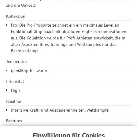
und die Umwelt!
Kollektion
Pro: Die Pro-Produkte zeichnet ein ein maximales Level an
Funktionalität gepaart mit absoluten High-Tech Innovationen
aus. Die Kollektion wurde für Profi-Athleten entwickelt, die in
allen Aspekten ihres Trainings und Wettkampfes nur das
Beste verlange.
Temperatur
gemäßigt bis warm
Intensität
High
Ideal für
intensive Kraft- und Ausdauereinheiten, Wettkämpfe
Features
lange Funktionsunterhose
Einwilligung für Cookies
effizientes Feuchtigkeitsmanagement