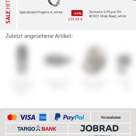
HITS
Shimano S-Phyre SH-
Specialized Propero 4, white
SALE
-26%
RC903 Wide Road, white
139,90 €
Zuletzt angesehene Artikel:
Craft Active
Shimano SH-
NC-17 Sudpin
Shimano
Extreme X
RX710
Zero Pro
RX71
Pants
Vorauskasse