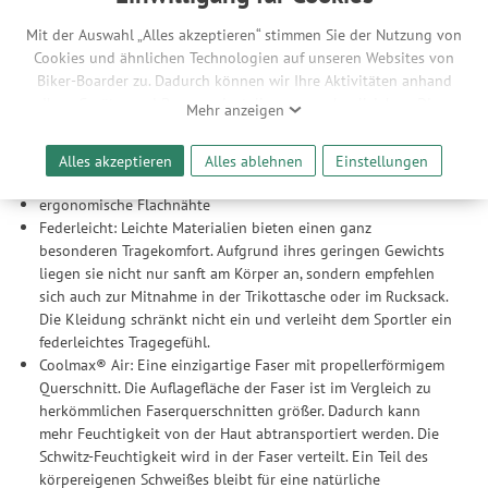
anatomisches Design
Mit der Auswahl „Alles akzeptieren“ stimmen Sie der Nutzung von
flacher, stoffbezogener Stretchbund
Cookies und ähnlichen Technologien auf unseren Websites von
Biker-Boarder zu. Dadurch können wir Ihre Aktivitäten anhand
Material / Konstruktion
Ihrer Geräte- und Browsereinstellungen nachvollziehen. Dies
Mehr anzeigen
ultraleichtes, hochelastisches Funktionsmaterial
ermöglicht es uns, anhand ihrer Interessen nutzungsbasierte
kühlendes Coolmax® Air Gewebe
Werbeanzeigen für Sie bereitzustellen sowie Funktionalitäten
re- und upcyceltes Polyester
Alles akzeptieren
Alles ablehnen
Einstellungen
unserer Website sicherzustellen und stetig zu verbessern. Dabei
strategisch platzierte Mesh-Einsätze
werden Ihre Daten auch an Drittanbieter und Werbepartner
ergonomische Flachnähte
weitergegeben. Die Verarbeitung erfolgt ausschließlich zum
Federleicht: Leichte Materialien bieten einen ganz
Zwecke der Einbindung von Streaming-Inhalten und der
besonderen Tragekomfort. Aufgrund ihres geringen Gewichts
Durchführung von statistischer Analyse, Reichweitenmessungen,
liegen sie nicht nur sanft am Körper an, sondern empfehlen
Produktempfehlungen und nutzungsbasierter Werbung.
sich auch zur Mitnahme in der Trikottasche oder im Rucksack.
Informationen zu den einzelnen Funktionen, den Drittanbietern
Die Kleidung schränkt nicht ein und verleiht dem Sportler ein
und der Speicherdauer finden Sie unter Einstellungen. Diese
federleichtes Tragegefühl.
Einwilligung ist freiwillig, für die Nutzung unserer Website nicht
Coolmax® Air: Eine einzigartige Faser mit propellerförmigem
erforderlich und gilt, bis sie widerrufen wird. Sie können Ihre
Querschnitt. Die Auflagefläche der Faser ist im Vergleich zu
Einwilligung unter Einstellungen lediglich für bestimmte
herkömmlichen Faserquerschnitten größer. Dadurch kann
Drittanbieter erteilen und jederzeit für die Zukunft widerrufen.
mehr Feuchtigkeit von der Haut abtransportiert werden. Die
Schwitz-Feuchtigkeit wird in der Faser verteilt. Ein Teil des
körpereigenen Schweißes bleibt für eine natürliche