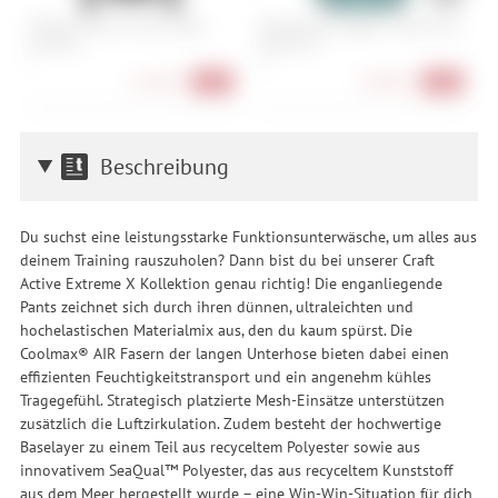
Ortovox Merino Fleece Light
Norrona trollveggen Thermal Pro
P
Hoody M
Jacket W's
J
S
XS
X
115,90 €
130,90 €
-36%
-40%
Beschreibung
Du suchst eine leistungsstarke Funktionsunterwäsche, um alles aus
deinem Training rauszuholen? Dann bist du bei unserer Craft
Active Extreme X Kollektion genau richtig! Die enganliegende
Pants zeichnet sich durch ihren dünnen, ultraleichten und
hochelastischen Materialmix aus, den du kaum spürst. Die
Coolmax® AIR Fasern der langen Unterhose bieten dabei einen
effizienten Feuchtigkeitstransport und ein angenehm kühles
Tragegefühl. Strategisch platzierte Mesh-Einsätze unterstützen
zusätzlich die Luftzirkulation. Zudem besteht der hochwertige
Baselayer zu einem Teil aus recyceltem Polyester sowie aus
innovativem SeaQual™ Polyester, das aus recyceltem Kunststoff
aus dem Meer hergestellt wurde – eine Win-Win-Situation für dich