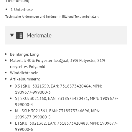
Lieferumfang
1 Unterhose
Technische Änderungen und Irrtümer in Bild und Text vorbehalten.
Merkmale
Beinlänge: Lang
Material: 40% Polyester SeaQual, 39% Polyester, 21%
recyceltes Polyamid
Winddicht: nein
Artikelnummern:
XS | SKU: 3021359, EAN: 7318573420464, MPN:
1909677-999000-3
S | SKU: 3021360, EAN: 7318573420471, MPN: 1909677-
999000-4
M | SKU: 3021361, EAN: 7318573346696, MPN:
1909677-999000-5
L | SKU: 3021362, EAN: 7318573420488, MPN: 1909677-
999000-6