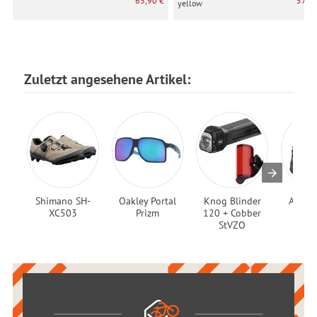
63,90 €
57,90
yellow
Zuletzt angesehene Artikel:
Shimano SH-
Oakley Portal
Knog Blinder
Atomi
XC503
Prizm
120 + Cobber
Pr
StVZO