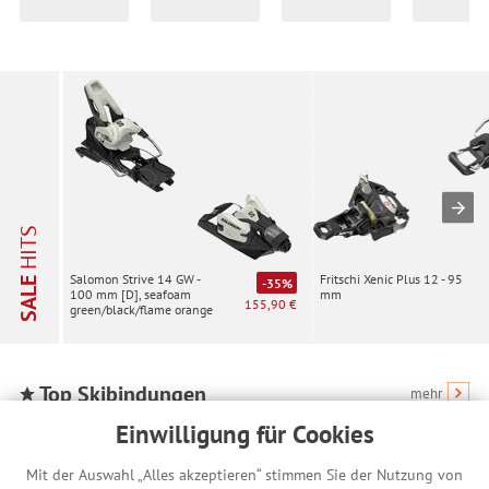
HITS
Fritschi Xenic Plus 12 - 95
Salomon Strive 14 GW -
SALE
-35%
mm
100 mm [D], seafoam
155,90 €
green/black/flame orange
Top Skibindungen
mehr
Einwilligung für Cookies
Mit der Auswahl „Alles akzeptieren“ stimmen Sie der Nutzung von