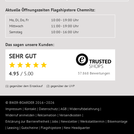
Aktuelle Öffnungszeiten Flagshipstore Chemnitz:
Mo, Di, Do, Fr
10:00 - 19:00 Uhr
Mittwoch
11:00 - 19:00 Uhr
Samstag
10:00 - 16:00 Uhr
Das sagen unsere Kunden:
SEHR GUT
4.95
/ 5.00
37.868 Bewertungen
(1)
gegenüber dem Einzelkauf
(2)
gegenüber der UVP
© BIKER-BOARDER 2016–2026
Impressum
|
Kontakt
|
Datenschutz
|
AGB
|
Widerrufsbelehrung
|
Widerruf anmelden
|
Reklamation
|
Versandkosten
|
Erklärung zur Barrierefreiheit
|
Jobs
|
Newsletter
|
Werkstatttermin
|
Bikemontage
|
Leasing
|
Gutscheine
|
Flagshipstore
|
New Headquarter