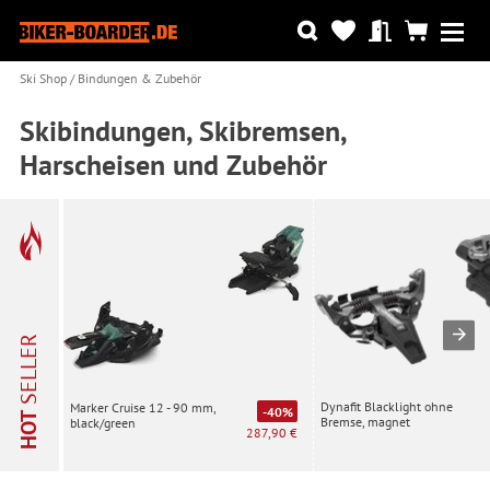
Ski Shop
Bindungen & Zubehör
Skibindungen, Skibremsen,
Harscheisen und Zubehör
SELLER
Dynafit Blacklight ohne
Marker Cruise 12 - 90 mm,
-40%
HOT
Bremse, magnet
black/green
287,90 €