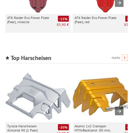
ATK Raider Evo Power Plate
ATK Raider Evo Power Plate
-15%
-15
(Paar), vinaccia
(Paar), red
83,90 €
83,90
Top Harscheisen
mehr
Tyrolia Harscheisen
Atomic 1x2 Crampon
-20%
-17
Almonte 90 (1 Paar)
MTN/Backland - 80 mm,