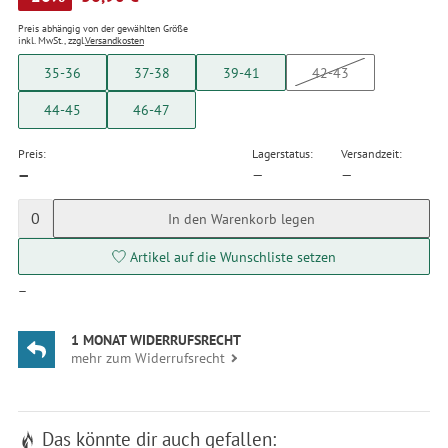
Preis abhängig von der gewählten Größe
inkl. MwSt., zzgl.
Versandkosten
35-36
37-38
39-41
42-43
44-45
46-47
Preis:
Lagerstatus:
Versandzeit:
—
—
—
0
In den Warenkorb legen
Artikel auf die Wunschliste setzen
—
1 MONAT WIDERRUFSRECHT
mehr zum Widerrufsrecht
Das könnte dir auch gefallen: