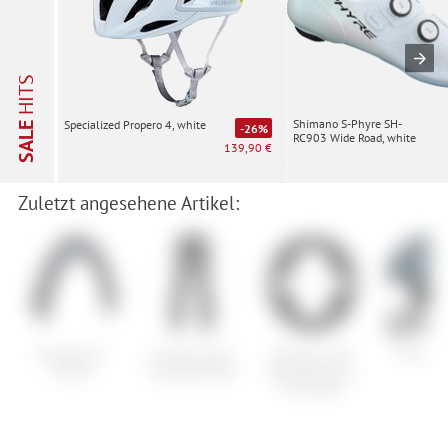
HITS
Shimano S-Phyre SH-
Specialized Propero 4, white
SALE
-26%
RC903 Wide Road, white
139,90 €
Zuletzt angesehene Artikel:
Schwalbe G-
Armada Lenox
Shimano 105
Giro O
One R
Insulated Pant
Kettenblatt für
FC-R7100