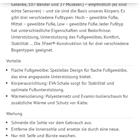
werden Ihre Daten auch an Drittanbieter und Werbepartner
Gelenke, 107 Bänder und 27 Muskeln.) – empfindlich (es sind
weitergegeben. Die Verarbeitung erfolgt ausschließlich zum
echte Sensoren) – und sie sind die Basis unseres Körpers. Es
Zwecke der Einbindung von Streaming-Inhalten und der
gibt drei verschiedene Fußtypen: Hoch – gewölbte Füße,
Durchführung von statistischer Analyse, Reichweitenmessungen,
Mittel – gewölbte Füße, Low – gewölbte Füße. Jeder Fußtyp
Produktempfehlungen und nutzungsbasierter Werbung.
hat unterschiedliche Eigenschaften und Bedürfnisse:
Informationen zu den einzelnen Funktionen, den Drittanbietern
Unterstützung, Unterstützung des Fußgewölbes, Komfort,
und der Speicherdauer finden Sie unter Einstellungen. Diese
Stabilität ... Die 3Feet®-Konstruktion ist für drei verschiedene
Einwilligung ist freiwillig, für die Nutzung unserer Website nicht
Bogentypen geeignet.
erforderlich und gilt, bis sie widerrufen wird. Sie können Ihre
Einwilligung unter Einstellungen lediglich für bestimmte
Vorteile
Drittanbieter erteilen und jederzeit für die Zukunft widerrufen.
Flache Fußgewölbe: Spezielles Design für flache Fußgewölbe,
das eine angepasste Unterstützung bietet.
Körperausrichtung: EVA-Schale sorgt für Stabilität und
optimale Fußunterstützung.
Wärmeisolierung: Polyesternetz und Evamic-Isolierschaum für
zusätzliche Wärme und Schutz vor Kälte.
Wartung
Schneide die Sohle vor dem Gebrauch aus.
Entferne die Innensohle und ersetze sie durch eine neue.
Nur mit Seife und Bürste waschen.