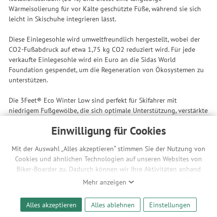
Wärmeisolierung für vor Kälte geschützte Füße, während sie sich
leicht in Skischuhe integrieren lässt.
Diese Einlegesohle wird umweltfreundlich hergestellt, wobei der
CO2-Fußabdruck auf etwa 1,75 kg CO2 reduziert wird. Für jede
verkaufte Einlegesohle wird ein Euro an die Sidas World
Foundation gespendet, um die Regeneration von Ökosystemen zu
unterstützen.
Die 3Feet® Eco Winter Low sind perfekt für Skifahrer mit
niedrigem Fußgewölbe, die sich optimale Unterstützung, verstärkte
Wärmeisolierung und eine umweltfreundlich gestaltete Sohle
Einwilligung für Cookies
wünschen, die sich perfekt in ihre Skischuhe einfügt.
Aktivitäten
Mit der Auswahl „Alles akzeptieren“ stimmen Sie der Nutzung von
Cookies und ähnlichen Technologien auf unseren Websites von
Ski
Biker-Boarder zu. Dadurch können wir Ihre Aktivitäten anhand
3Feet® Technologie
Ihrer Geräte- und Browsereinstellungen nachvollziehen. Dies
Mehr anzeigen
ermöglicht es uns, anhand ihrer Interessen nutzungsbasierte
3Feet®-Konzept: Füße unterscheiden sich durch ihre Form,
Werbeanzeigen für Sie bereitzustellen sowie Funktionalitäten
Bewegung und ihren Druck. Sie sind: - einzigartig (nach
Alles akzeptieren
Alles ablehnen
Einstellungen
unserer Website sicherzustellen und stetig zu verbessern. Dabei
Morphologie) – komplex (der Fuß hat 28 Knochen, 16