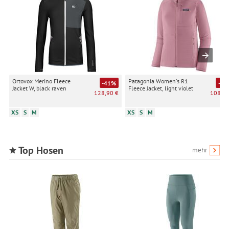
Produktempfehlungen und nutzungsbasierter Werbung.
Informationen zu den einzelnen Funktionen, den Drittanbietern
und der Speicherdauer finden Sie unter Einstellungen. Diese
Einwilligung ist freiwillig, für die Nutzung unserer Website nicht
erforderlich und gilt, bis sie widerrufen wird. Sie können Ihre
Einwilligung unter Einstellungen lediglich für bestimmte
Drittanbieter erteilen und jederzeit für die Zukunft widerrufen.
Ortovox Merino Fleece
Patagonia Women's R1
-41%
-36
Jacket W, black raven
Fleece Jacket, light violet
128,90 €
108,90
XS
S
M
XS
S
M
Top Hosen
mehr