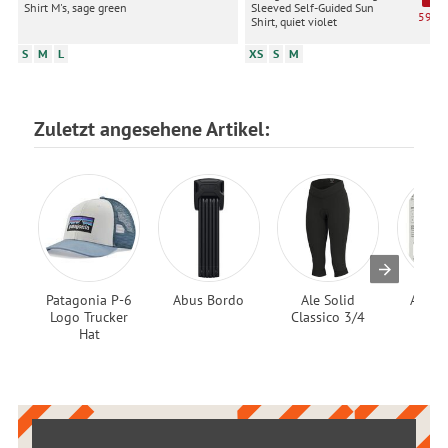
Shirt M's, sage green
Sleeved Self-Guided Sun
59,90
Shirt, quiet violet
S
M
L
XS
S
M
Zuletzt angesehene Artikel:
Patagonia P-6
Abus Bordo
Ale Solid
Aeron
Logo Trucker
Classico 3/4
Extr
Hat
Pro