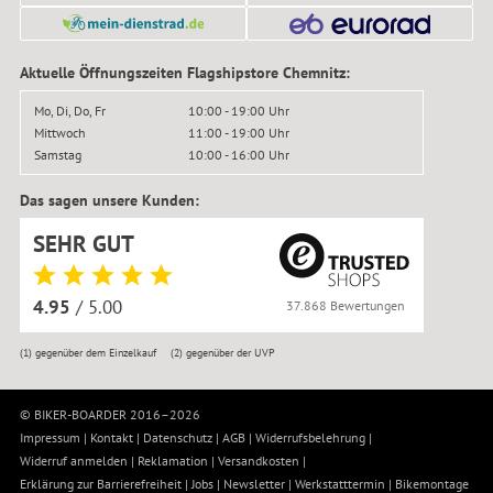
Aktuelle Öffnungszeiten Flagshipstore Chemnitz:
Mo, Di, Do, Fr
10:00 - 19:00 Uhr
Mittwoch
11:00 - 19:00 Uhr
Samstag
10:00 - 16:00 Uhr
Das sagen unsere Kunden:
SEHR GUT
4.95
/ 5.00
37.868 Bewertungen
(1)
gegenüber dem Einzelkauf
(2)
gegenüber der UVP
© BIKER-BOARDER 2016–2026
Impressum
|
Kontakt
|
Datenschutz
|
AGB
|
Widerrufsbelehrung
|
Widerruf anmelden
|
Reklamation
|
Versandkosten
|
Erklärung zur Barrierefreiheit
|
Jobs
|
Newsletter
|
Werkstatttermin
|
Bikemontage