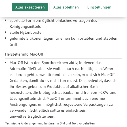
Werbeanzeigen für Sie bereitzustellen sowie Funktionalitäten
Features
Alles akzeptieren
Alles ablehnen
Einstellungen
unserer Website sicherzustellen und stetig zu verbessern. Dabei
mattschwarzes Finish
werden Ihre Daten auch an Drittanbieter und Werbepartner
spezielle Form ermöglicht einfaches Auftragen des
weitergegeben. Die Verarbeitung erfolgt ausschließlich zum
Reinigungsmittels
Zwecke der Einbindung von Streaming-Inhalten und der
steife Nylonborsten
Durchführung von statistischer Analyse, Reichweitenmessungen,
geformte Silikoneinlagen für einen komfortablen und stabilen
Produktempfehlungen und nutzungsbasierter Werbung.
Griff
Informationen zu den einzelnen Funktionen, den Drittanbietern
und der Speicherdauer finden Sie unter Einstellungen. Diese
Herstellerinfo Muc-Off
Einwilligung ist freiwillig, für die Nutzung unserer Website nicht
Muc-Off ist in den Sportbereichen aktiv, in denen das
erforderlich und gilt, bis sie widerrufen wird. Sie können Ihre
Adrenalin fließt, aber sie wollen auch nachhaltig sein. Wenn
Einwilligung unter Einstellungen lediglich für bestimmte
es darum geht, umweltfreundlich zu sein, macht sich Muc-Off
Drittanbieter erteilen und jederzeit für die Zukunft widerrufen.
Gedanken, damit du es nicht tun musst. Das bedeutet, dass sie
ihr Bestes geben, um Produkte auf alkalischer Basis
herzustellen, die biologisch abbaubar und frei von FCKW und
Lösungsmitteln sind. Muc-Off unternimmt auch enorme
Anstrengungen, um möglichst recycelbare Verpackungen zu
verwenden. Schließlich sollte es einfach sein,
umweltverträglich zu sein.
Technische Änderungen und Irrtümer in Bild und Text vorbehalten.