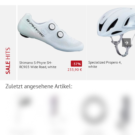
HITS
Specialized Propero 4,
Shimano S-Phyre SH-
SALE
-37%
white
RC903 Wide Road, white
233,90 €
Zuletzt angesehene Artikel:
Syncros Clip-
Armada
SRAM Red
ION Ch