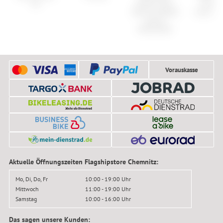
On
XPLR X-Sync
Protect
Road Threaded
Arcon HD
Mount
Kettenblatt
Vorauskasse
Aktuelle Öffnungszeiten Flagshipstore Chemnitz:
Mo, Di, Do, Fr
10:00 - 19:00 Uhr
Mittwoch
11:00 - 19:00 Uhr
Samstag
10:00 - 16:00 Uhr
Das sagen unsere Kunden: