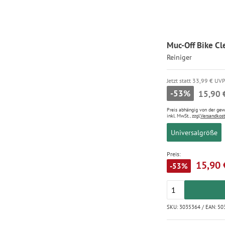
Muc-Off Bike Cl
Reiniger
Jetzt statt 33,99 € UV
-53%
15,90 
Preis abhängig von der ge
inkl. MwSt., zzgl.
Versandkos
Universalgröße
Preis:
15,90 
-53%
SKU: 3035364 / EAN: 5