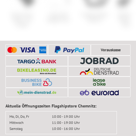
Knog Scout
Cube Acid
Crankbrothers
Lezyne E-
Alarm und
Spiegel Tour
Stamp 0
Power S
Finder
Pro E1
Vorauskasse
Aktuelle Öffnungszeiten Flagshipstore Chemnitz:
Mo, Di, Do, Fr
10:00 - 19:00 Uhr
Mittwoch
11:00 - 19:00 Uhr
Samstag
10:00 - 16:00 Uhr