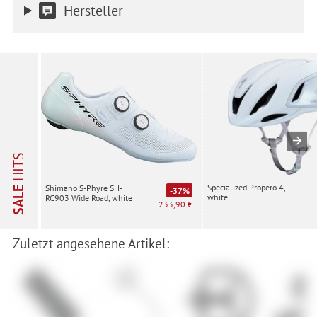
Hersteller
HITS
Specialized Propero 4,
Shimano S-Phyre SH-
SALE
-37%
white
RC903 Wide Road, white
233,90 €
Zuletzt angesehene Artikel: