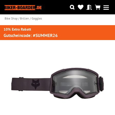
Bike Shop
Brillen
Goggles
10% Extra Rabatt
Gutscheincode: #SUMMER26