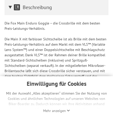
Beschreibung
Die Fox Main Enduro Goggle – die Crossbrille mit dem besten
Preis-Leistungs-Verhältnis.
Die Main X mit farbloser Sichtscheibe ist als Brille mit dem besten
Preis-Leistungs-Verhältnis auf dem Markt mit dem VLS™ (Variable
Lens System™) und einer Doppelsichtscheibe mit Beschlagschutz
ausgestattet. Dank VLS™ ist der Rahmen deiner Brille kompatibel
mit Standard-Sichtscheiben (inklusive) und Spritzguß-
Sichtscheiben (separat verkauft). In der mitgelieferten Mikrofaser-
Brillentasche läßt sich diese Crossbrille sicher verstauen, und mit
dem breiten Sichtfeld, dem dreilagigen Schaumstoff und der
Abreißvisier-Funktion ist sie ein wahres Schwergewicht im Dirt,
Einwilligung für Cookies
hinterläßt jedoch keinen Krater in deinem Geldbeutel.
Mit der Auswahl „Alles akzeptieren“ stimmen Sie der Nutzung von
Features
Cookies und ähnlichen Technologien auf unseren Websites von
Breite Öffnung für herausragende periphere Sicht
Biker-Boarder zu. Dadurch können wir Ihre Aktivitäten anhand
VLS™ (Variable Lens System™) zum Herausnehmen von
Ihrer Geräte- und Browsereinstellungen nachvollziehen. Dies
Mehr anzeigen