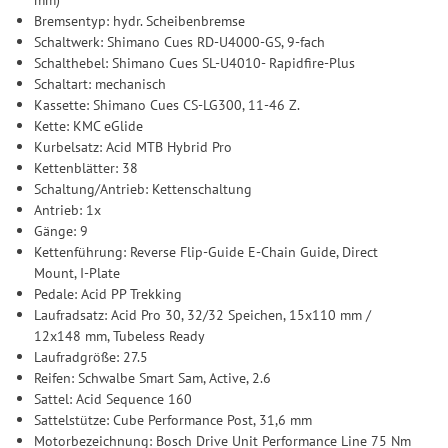
Bremsentyp: hydr. Scheibenbremse
Schaltwerk: Shimano Cues RD-U4000-GS, 9-fach
Schalthebel: Shimano Cues SL-U4010- Rapidfire-Plus
Schaltart: mechanisch
Kassette: Shimano Cues CS-LG300, 11-46 Z.
Kette: KMC eGlide
Kurbelsatz: Acid MTB Hybrid Pro
Kettenblätter: 38
Schaltung/Antrieb: Kettenschaltung
Antrieb: 1x
Gänge: 9
Kettenführung: Reverse Flip-Guide E-Chain Guide, Direct
Mount, I-Plate
Pedale: Acid PP Trekking
Laufradsatz: Acid Pro 30, 32/32 Speichen, 15x110 mm /
12x148 mm, Tubeless Ready
Laufradgröße: 27.5
Reifen: Schwalbe Smart Sam, Active, 2.6
Sattel: Acid Sequence 160
Sattelstütze: Cube Performance Post, 31,6 mm
Motorbezeichnung: Bosch Drive Unit Performance Line 75 Nm