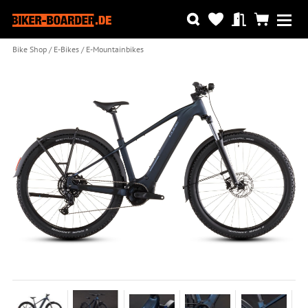
Bike Shop
E-Bikes
E-Mountainbikes