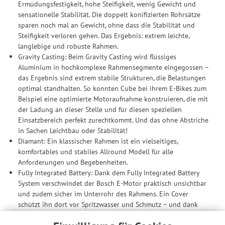
Ermüdungsfestigkeit, hohe Steifigkeit, wenig Gewicht und
sensationelle Stabilität. Die doppelt konifizierten Rohrsätze
sparen noch mal an Gewicht, ohne dass die Stabilität und
Steifigkeit verloren gehen. Das Ergebnis: extrem leichte,
langlebige und robuste Rahmen.
Gravity Casting: Beim Gravity Casting wird flüssiges
Aluminium in hochkomplexe Rahmensegmente eingegossen –
das Ergebnis sind extrem stabile Strukturen, die Belastungen
optimal standhalten. So konnten Cube bei ihrem E-Bikes zum
Beispiel eine optimierte Motoraufnahme konstruieren, die mit
der Ladung an dieser Stelle und für diesen speziellen
Einsatzbereich perfekt zurechtkommt. Und das ohne Abstriche
in Sachen Leichtbau oder Stabilität!
Diamant: Ein klassischer Rahmen ist ein vielseitiges,
komfortables und stabiles Allround Modell für alle
Anforderungen und Begebenheiten.
Fully Integrated Battery: Dank dem Fully Integrated Battery
System verschwindet der Bosch E-Motor praktisch unsichtbar
und zudem sicher im Unterrohr des Rahmens. Ein Cover
schützt ihn dort vor Spritzwasser und Schmutz – und dank
der Abschließfunktion haben Diebe keine Chance. Das