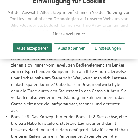
Einwilligung für Cookies
Ergebnis: ein ästhetisch ansprechender E-Bike-Rahmen,
superfunktionell und zugleich wunderschön anzusehen.
Mit der Auswahl „Alles akzeptieren“ stimmen Sie der Nutzung von
Modular Battery System: Der Akku ist in vielerlei Hinsicht das
Cookies und ähnlichen Technologien auf unseren Websites von
Herz eines E-Bikes – und mit dem Modular Battery System hat
Biker-Boarder zu. Dadurch können wir Ihre Aktivitäten anhand
Cube eine Lösung mit supereinfachem Handling entwickelt.
Ihrer Geräte- und Browsereinstellungen nachvollziehen. Dies
Der Clou: Du kannst den Akku im Bike laden oder auch
Mehr anzeigen
ermöglicht es uns, anhand ihrer Interessen nutzungsbasierte
separat. Außerdem bietet es genügend Platz für den größeren
Werbeanzeigen für Sie bereitzustellen sowie Funktionalitäten
Akku. So praktisch – und du wirst dich fragen, wie du je ohne
Alles akzeptieren
Alles ablehnen
Einstellungen
unserer Website sicherzustellen und stetig zu verbessern. Dabei
ausgekommen bist.
werden Ihre Daten auch an Drittanbieter und Werbepartner
Advanced Internal Cable Routing: Schalt- und Bremszüge
weitergegeben. Die Verarbeitung erfolgt ausschließlich zum
ziehen sich immer vom jeweiligen Bedienelement am Lenker
Zwecke der Einbindung von Streaming-Inhalten und der
zum entsprechenden Komponenten am Bike – normalerweise
Durchführung von statistischer Analyse, Reichweitenmessungen,
über Löcher nahe am Steuerrohr. Was, wenn man sich Letztere
Produktempfehlungen und nutzungsbasierter Werbung.
einfach sparen könnte? Cube hat ein Design entwickelt, bei
Informationen zu den einzelnen Funktionen, den Drittanbietern
dem die Züge durch den Steuersatz in das Chassis führen. Sie
und der Speicherdauer finden Sie unter Einstellungen. Diese
verlaufen also weiterhin vollständig im Rahmeninneren, das
Einwilligung ist freiwillig, für die Nutzung unserer Website nicht
Ganze sieht aber viel aufgeräumter, schöner und dezenter
erforderlich und gilt, bis sie widerrufen wird. Sie können Ihre
aus.
Einwilligung unter Einstellungen lediglich für bestimmte
Boost148: Das Konzept hinter der Boost 148 Steckachse, eine
Drittanbieter erteilen und jederzeit für die Zukunft widerrufen.
breitere Nabe für steifere, stabilere Laufräder und damit
besseres Handling und zudem genügend Platz für den Einbau
breiterer Reifen für mehr Performance. Dabei bleiben die