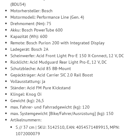
(BDU34)
Motorhersteller: Bosch
Motormodell: Performance Line (Gen. 4)
Drehmoment (Nm): 75
Akku: Bosch PowerTube 600
Kapazität (Wh): 600
Remote: Bosch Purion 200 with Integrated Display
Ladegerät: Bosch 2A
Scheinwerfer: Acid Front Light Pro-E 150 X-Connect, 12 V, DC
Rücklicht: Acid Mudguard Rear Light Pro-E, 12 V, DC
Schutzbleche: Acid 85 BB-Mount
Gepäckträger: Acid Carrier SIC 2.0 Rail Boost
Vollausstattung: ja
Ständer: Acid FM Pure Kickstand
Klingel: Knog Oi
Gewicht (kg): 26,5
max. Fahrer- und Fahrradgewicht (kg): 120
max. Systemgewicht [Bike/Fahrer/Ausrüstung] (kg): 150
Artikelnummern:
S // 37 cm | SKU: 3142510, EAN: 4054571489913, MPN:
1072000079