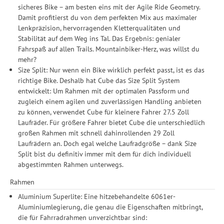
sicheres Bike – am besten eins mit der Agile Ride Geometry.
Damit profitierst du von dem perfekten Mix aus maximaler
Lenkpräzision, hervorragenden Kletterqualitäten und
Stabilität auf dem Weg ins Tal. Das Ergebnis: genialer
Fahrspaß auf allen Trails. Mountainbiker-Herz, was willst du
mehr?
Size Split: Nur wenn ein Bike wirklich perfekt passt, ist es das
richtige Bike. Deshalb hat Cube das Size Split System
entwickelt: Um Rahmen mit der optimalen Passform und
zugleich einem agilen und zuverlässigen Handling anbieten
zu können, verwendet Cube für kleinere Fahrer 27.5 Zoll
Laufräder. Für größere Fahrer bietet Cube die unterschiedlich
großen Rahmen mit schnell dahinrollenden 29 Zoll
Laufrädern an. Doch egal welche Laufradgröße – dank Size
Split bist du definitiv immer mit dem für dich individuell
abgestimmten Rahmen unterwegs.
Rahmen
Aluminium Superlite: Eine hitzebehandelte 6061er-
Aluminiumlegierung, die genau die Eigenschaften mitbringt,
die für Fahrradrahmen unverzichtbar sind: