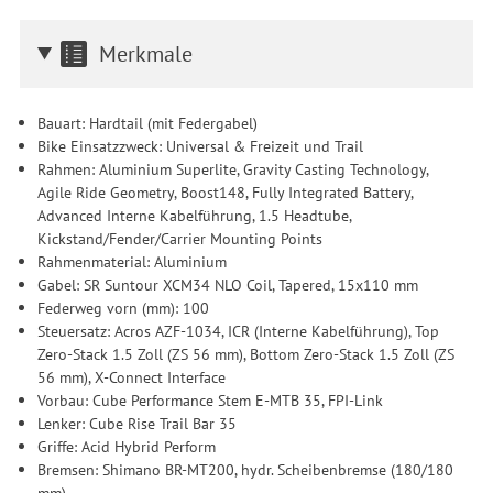
Merkmale
Bauart: Hardtail (mit Federgabel)
Bike Einsatzzweck: Universal & Freizeit und Trail
Rahmen: Aluminium Superlite, Gravity Casting Technology,
Agile Ride Geometry, Boost148, Fully Integrated Battery,
Advanced Interne Kabelführung, 1.5 Headtube,
Kickstand/Fender/Carrier Mounting Points
Rahmenmaterial: Aluminium
Gabel: SR Suntour XCM34 NLO Coil, Tapered, 15x110 mm
Federweg vorn (mm): 100
Steuersatz: Acros AZF-1034, ICR (Interne Kabelführung), Top
Zero-Stack 1.5 Zoll (ZS 56 mm), Bottom Zero-Stack 1.5 Zoll (ZS
56 mm), X-Connect Interface
Vorbau: Cube Performance Stem E-MTB 35, FPI-Link
Lenker: Cube Rise Trail Bar 35
Griffe: Acid Hybrid Perform
Bremsen: Shimano BR-MT200, hydr. Scheibenbremse (180/180
mm)