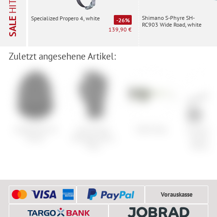
HITS
Shimano S-Phyre SH-
Specialized Propero 4, white
SALE
-26%
RC903 Wide Road, white
139,90 €
Zuletzt angesehene Artikel:
GOREWEAR ID
Specialized
CHPO Rille
Shimano 
Mütze
Bodygeometry
Ace/XTR
Flite
M9100 
Vorauskasse