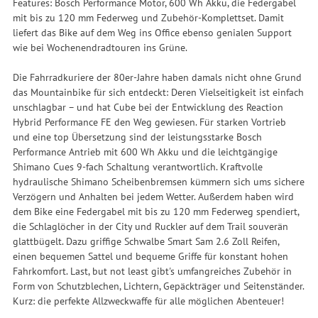
Features: Bosch Performance Motor, 600 Wh Akku, die Federgabel
mit bis zu 120 mm Federweg und Zubehör-Komplettset. Damit
liefert das Bike auf dem Weg ins Office ebenso genialen Support
wie bei Wochenendradtouren ins Grüne.
Die Fahrradkuriere der 80er-Jahre haben damals nicht ohne Grund
das Mountainbike für sich entdeckt: Deren Vielseitigkeit ist einfach
unschlagbar – und hat Cube bei der Entwicklung des Reaction
Hybrid Performance FE den Weg gewiesen. Für starken Vortrieb
und eine top Übersetzung sind der leistungsstarke Bosch
Performance Antrieb mit 600 Wh Akku und die leichtgängige
Shimano Cues 9-fach Schaltung verantwortlich. Kraftvolle
hydraulische Shimano Scheibenbremsen kümmern sich ums sichere
Verzögern und Anhalten bei jedem Wetter. Außerdem haben wird
dem Bike eine Federgabel mit bis zu 120 mm Federweg spendiert,
die Schlaglöcher in der City und Ruckler auf dem Trail souverän
glattbügelt. Dazu griffige Schwalbe Smart Sam 2.6 Zoll Reifen,
einen bequemen Sattel und bequeme Griffe für konstant hohen
Fahrkomfort. Last, but not least gibt's umfangreiches Zubehör in
Form von Schutzblechen, Lichtern, Gepäckträger und Seitenständer.
Kurz: die perfekte Allzweckwaffe für alle möglichen Abenteuer!