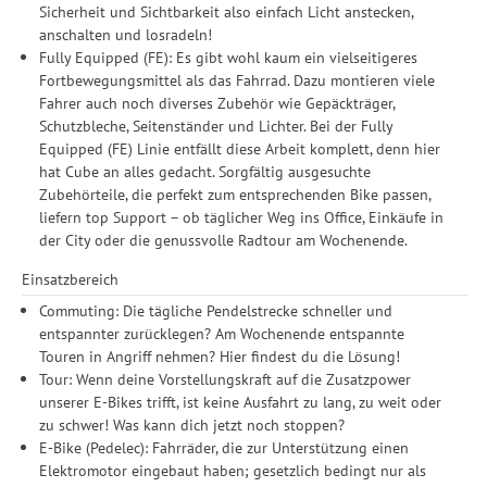
Sicherheit und Sichtbarkeit also einfach Licht anstecken,
anschalten und losradeln!
Fully Equipped (FE): Es gibt wohl kaum ein vielseitigeres
Fortbewegungsmittel als das Fahrrad. Dazu montieren viele
Fahrer auch noch diverses Zubehör wie Gepäckträger,
Schutzbleche, Seitenständer und Lichter. Bei der Fully
Equipped (FE) Linie entfällt diese Arbeit komplett, denn hier
hat Cube an alles gedacht. Sorgfältig ausgesuchte
Zubehörteile, die perfekt zum entsprechenden Bike passen,
liefern top Support – ob täglicher Weg ins Office, Einkäufe in
der City oder die genussvolle Radtour am Wochenende.
Einsatzbereich
Commuting: Die tägliche Pendelstrecke schneller und
entspannter zurücklegen? Am Wochenende entspannte
Touren in Angriff nehmen? Hier findest du die Lösung!
Tour: Wenn deine Vorstellungskraft auf die Zusatzpower
unserer E-Bikes trifft, ist keine Ausfahrt zu lang, zu weit oder
zu schwer! Was kann dich jetzt noch stoppen?
E-Bike (Pedelec): Fahrräder, die zur Unterstützung einen
Elektromotor eingebaut haben; gesetzlich bedingt nur als