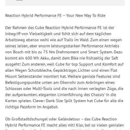
Reaction Hybrid Performance FE – Your New Way To Ride
Der Rahmen des Cube Reaction Hybrid Performance FE ist der
Inbegriff von Vielseitigkeit und fühlt sich auf dem täglichen
Arbeitsweg ebenso wohl wie auf Trails im Wald. Zum einen wegen
seines leisen, aber enorm leistungsstarken Performance Antriebs
von Bosch mit bis zu 75 Nm Drehmoment und Smart System. Dazu
kommt ein 600 Wh Akku, damit dem Bike nie frühzeitig der Saft
ausgeht! Zum anderen, weil Cube für top Support und Komfort auf
allen Wegen Schutzbleche, Gepäckträger, Lichter und einen Flat
Mount Seitenständer montiert hat. Weitere geniale Features sind
Befestigungspunkte unten am Oberrohr zum Anbringen eines
Schlosses oder Multi-Tools und die nach innen verlegten Züge, die
der aufgeräumten, eleganten Linienführung des Chassis' in die
Karten spielen. Clever: Dank Size Split System hat Cube für alle die
richtige Passform im Angebot.
Ob Großstadtdschungel oder Geländetour – das Cube Reaction
Hybrid Performance FE macht alles mit! Klar, bei so vielen genialen