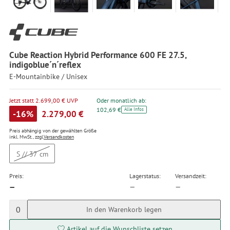
Cube Reaction Hybrid Performance 600 FE 27.5,
indigoblue´n´reflex
E-Mountainbike / Unisex
Jetzt statt 2.699,00 € UVP
Oder monatlich ab:
102,69 €
Alle Infos
-16%
2.279,00 €
Preis abhängig von der gewählten Größe
inkl. MwSt., zzgl.
Versandkosten
S // 37 cm
Preis:
Lagerstatus:
Versandzeit:
—
—
—
0
In den Warenkorb legen
Artikel auf die Wunschliste setzen