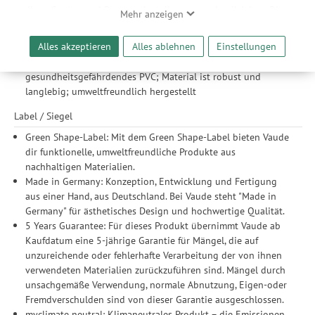
Flaschen: hochwertiges Polyestergarn aus recycelten PET-
Ihrer Geräte- und Browsereinstellungen nachvollziehen. Dies
Mehr anzeigen
Flaschen; spart bis zu 50 Prozent Energie und CO2-
ermöglicht es uns, anhand ihrer Interessen nutzungsbasierte
Emissionen ein; klimafreundlich und ressourcenschonend
Werbeanzeigen für Sie bereitzustellen sowie Funktionalitäten
Alles akzeptieren
Alles ablehnen
Einstellungen
hergestellt
unserer Website sicherzustellen und stetig zu verbessern. Dabei
PVC Frei – robust und langlebig ohne PVC: ohne
werden Ihre Daten auch an Drittanbieter und Werbepartner
gesundheitsgefährdendes PVC; Material ist robust und
weitergegeben. Die Verarbeitung erfolgt ausschließlich zum
langlebig; umweltfreundlich hergestellt
Zwecke der Einbindung von Streaming-Inhalten und der
Durchführung von statistischer Analyse, Reichweitenmessungen,
Label / Siegel
Produktempfehlungen und nutzungsbasierter Werbung.
Green Shape-Label: Mit dem Green Shape-Label bieten Vaude
Informationen zu den einzelnen Funktionen, den Drittanbietern
dir funktionelle, umweltfreundliche Produkte aus
und der Speicherdauer finden Sie unter Einstellungen. Diese
nachhaltigen Materialien.
Einwilligung ist freiwillig, für die Nutzung unserer Website nicht
Made in Germany: Konzeption, Entwicklung und Fertigung
erforderlich und gilt, bis sie widerrufen wird. Sie können Ihre
aus einer Hand, aus Deutschland. Bei Vaude steht "Made in
Einwilligung unter Einstellungen lediglich für bestimmte
Germany" für ästhetisches Design und hochwertige Qualität.
Drittanbieter erteilen und jederzeit für die Zukunft widerrufen.
5 Years Guarantee: Für dieses Produkt übernimmt Vaude ab
Kaufdatum eine 5-jährige Garantie für Mängel, die auf
unzureichende oder fehlerhafte Verarbeitung der von ihnen
verwendeten Materialien zurückzuführen sind. Mängel durch
unsachgemäße Verwendung, normale Abnutzung, Eigen-oder
Fremdverschulden sind von dieser Garantie ausgeschlossen.
myclimate neutral: Klimaneutrales Produkt – die Emissionen