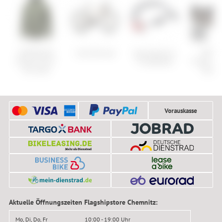
GOREWEAR
Cube Nuroad
Specialized SL
ORTLI
Endure Gore-
Y-Ladekabel
Frame-Pa
Tex Jacke
Toptu
Vorauskasse
Aktuelle Öffnungszeiten Flagshipstore Chemnitz:
Mo, Di, Do, Fr
10:00 - 19:00 Uhr