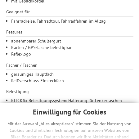
mit Gepäckkordel
Geeignet für
Fahrradreise, Fahrradtour, Fahrradfahren im Alltag
Features
abnehmbarer Schultergurt
Karten / GPS-Tasche befestigbar
Reflexlogo
Fächer / Taschen
geräumiges Hauptfach
Reißverschluss-Einsteckfach
Befestigung
KLICKfix Befestigungssystem: Halterung für Lenkertaschen
nicht enthalten
Einwilligung für Cookies
elastische Frontfixierung
Mit der Auswahl „Alles akzeptieren“ stimmen Sie der Nutzung von
Material
Cookies und ähnlichen Technologien auf unseren Websites von
Recycled PET – hochwertiges Polyester aus recycelten PET-
Biker-Boarder zu. Dadurch können wir Ihre Aktivitäten anhand