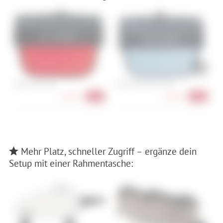
Vaude Aqua Box
Vaude Aqua Box (rec)
F
L
54,90 €
59,90 €
-31%
-30%
Mehr Platz, schneller Zugriff – ergänze dein
Setup mit einer Rahmentasche: