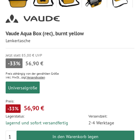
Vaude Aqua Box (rec), burnt yellow
Lenkertasche
Jetzt statt 85,00 € UVP
-33%
56,90 €
Preis abhängig von der gewählten Größe
inkl. MwSt., zzgl.
Versandkosten
Universalgröße
Preis:
56,90 €
-33%
Lagerstatus:
Versandzeit:
lagernd und sofort versandfertig
2-4 Werktage
In den Warenkorb legen