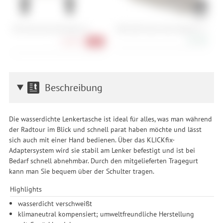
POC Ultra Top Tube Bag 0,7L
ORTLIEB Frame-Pack Toptube 3 L
P
92,90 €
58,90 €
-26%
Beschreibung
Die wasserdichte Lenkertasche ist ideal für alles, was man während
der Radtour im Blick und schnell parat haben möchte und lässt
sich auch mit einer Hand bedienen. Über das KLICKfix-
Adaptersystem wird sie stabil am Lenker befestigt und ist bei
Bedarf schnell abnehmbar. Durch den mitgelieferten Tragegurt
kann man Sie bequem über der Schulter tragen.
Highlights
wasserdicht verschweißt
klimaneutral kompensiert; umweltfreundliche Herstellung