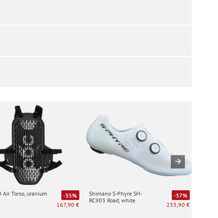
Air Torso, uranium
Shimano S-Phyre SH-
Special
-35%
-37%
RC903 Road, white
white
167,90 €
233,90 €