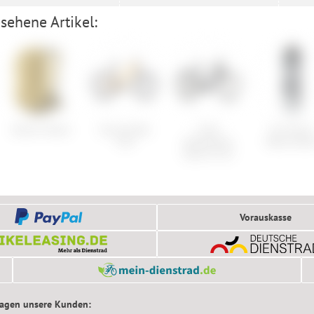
sehene Artikel:
Deuter Attack
Cannondale
Cube
Fox Purist
Trail
Kathmandu
Water Bott
Hybrid C:62
Vorauskasse
sagen unsere Kunden: