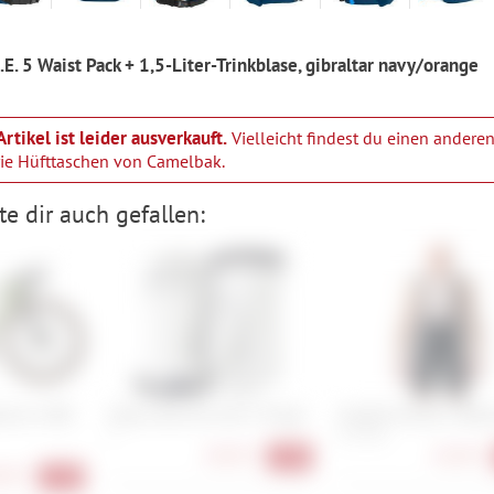
. 5 Waist Pack + 1,5-Liter-Trinkblase, gibraltar navy/orange
Artikel ist leider ausverkauft.
Vielleicht findest du einen anderen
rie
Hüfttaschen von Camelbak
.
e dir auch gefallen:
tone 2 GRX
Hestra Heli Ski Liner 5 Finger
Castelli Entrata 2 Bibs
7
S, M, XXL
28,90 €
64,90 €
-28%
00 €
-25%