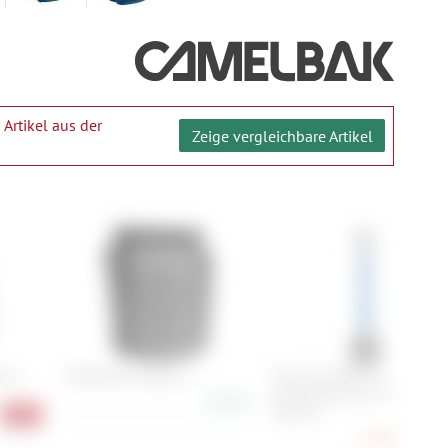
 Artikel aus der
Zeige vergleichbare Artikel
hort
ORTLIEB Dry-Bag 5 L
Park Tool MWR-14
Kombischlüssel 14 mm
15,90 €
Ratsche
-35%
11,90 €
-45