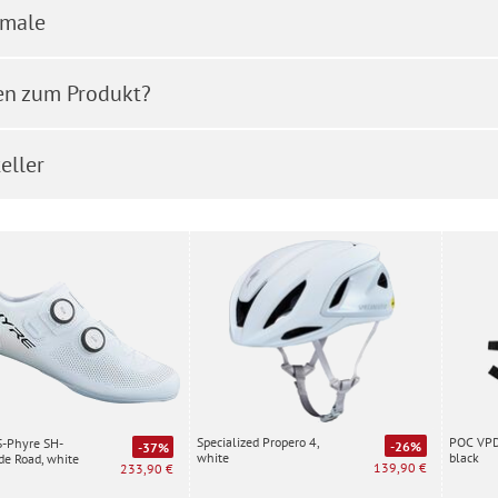
male
en zum Produkt?
eller
Specialized Propero 4,
POC VPD 
S-Phyre SH-
-26%
-37%
white
black
e Road, white
139,90 €
233,90 €