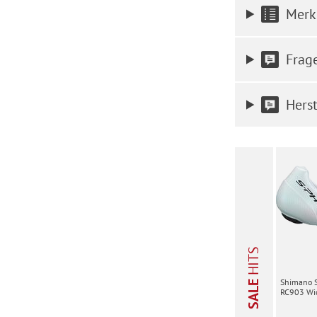
Merk
Frag
Herst
HITS
Shimano 
SALE
RC903 Wid