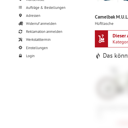
Aufträge & Bestellungen
Adressen
Camelbak M.U.L.E
Hüfttasche
Widerruf anmelden
Reklamation anmelden
Dieser 
Werkstatttermin
Katego
Einstellungen
Das könnt
Login
Cannondale Tops
2x
M , L
1.499,