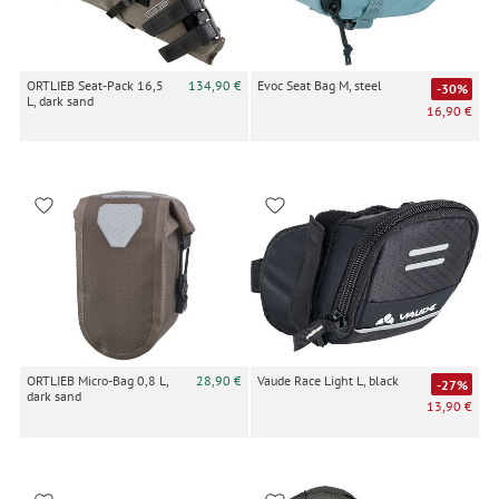
ORTLIEB Seat-Pack 16,5
134,90 €
Evoc Seat Bag M, steel
-30%
L, dark sand
16,90 €
ORTLIEB Micro-Bag 0,8 L,
28,90 €
Vaude Race Light L, black
-27%
dark sand
13,90 €