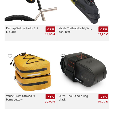
Restrap Saddle Pack - 2.5
Vaude Trailsaddle M / 6 L,
-17%
-32%
L, black
dark leaf
64,90 €
67,90 €
Vaude Proof Offroad M,
USWE Tool Saddle Bag,
-43%
-25%
burnt yellow
black
79,90 €
29,90 €