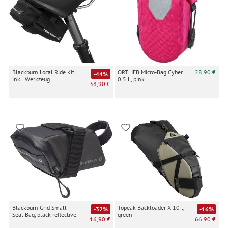
Blackburn Local Ride Kit
ORTLIEB Micro-Bag Cyber
28,90 €
-44%
inkl. Werkzeug
0,5 L, pink
38,90 €
Blackburn Grid Small
Topeak Backloader X 10 l,
-32%
-16%
Seat Bag, black reflective
green
16,90 €
66,90 €