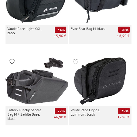
Vaude Race Light XXL,
Evoc Seat Bag M, black
-34%
-30%
black
15,90 €
16,90 €
Fidlock Pinclip Saddle
Vaude Race Light L
-22%
-25%
Bag M + Saddle Base,
Luminum, black
46,90 €
17,90 €
black