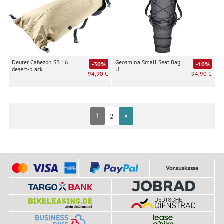
Deuter Cabezon SB 16,
Geosmina Small Seat Bag
-30%
-10%
desert-black
UL
94,90 €
94,90 €
1
»
2
Vorauskasse