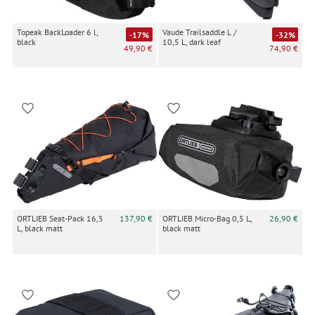
Topeak BackLoader 6 l,
Vaude Trailsaddle L /
-17%
-32%
black
10,5 L, dark leaf
49,90 €
74,90 €
ORTLIEB Seat-Pack 16,5
137,90 €
ORTLIEB Micro-Bag 0,5 L,
26,90 €
L, black matt
black matt