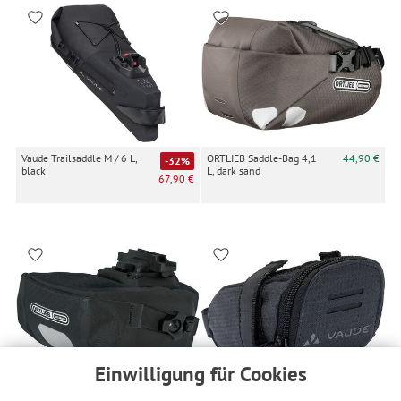
Vaude Trailsaddle M / 6 L,
ORTLIEB Saddle-Bag 4,1
44,90 €
-32%
black
L, dark sand
67,90 €
Einwilligung für Cookies
ORTLIEB Micro-Bag 0,8 L,
29,90 €
Vaude Race Light M
-32%