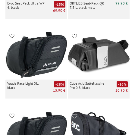
Evoc Seat Pack Ultra WP
ORTLIEB Seat-Pack QR
99,90 €
-13%
4, black
7,5 L, black matt
69,90 €
Vaude Race Light XL,
Cube Acid Satteltasche
-28%
-16%
black
Pro 0,8, black
15,90 €
20,90 €