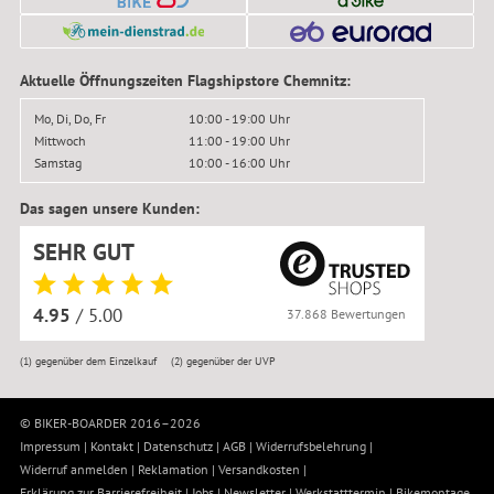
Aktuelle Öffnungszeiten Flagshipstore Chemnitz:
Mo, Di, Do, Fr
10:00 - 19:00 Uhr
Mittwoch
11:00 - 19:00 Uhr
Samstag
10:00 - 16:00 Uhr
Das sagen unsere Kunden:
SEHR GUT
4.95
/ 5.00
37.868 Bewertungen
(1)
gegenüber dem Einzelkauf
(2)
gegenüber der UVP
© BIKER-BOARDER 2016–2026
Impressum
|
Kontakt
|
Datenschutz
|
AGB
|
Widerrufsbelehrung
|
Widerruf anmelden
|
Reklamation
|
Versandkosten
|
Erklärung zur Barrierefreiheit
|
Jobs
|
Newsletter
|
Werkstatttermin
|
Bikemontage