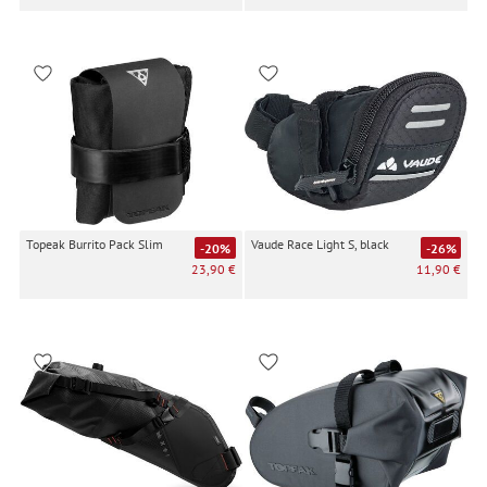
Topeak Burrito Pack Slim
Vaude Race Light S, black
-20%
-26%
23,90 €
11,90 €