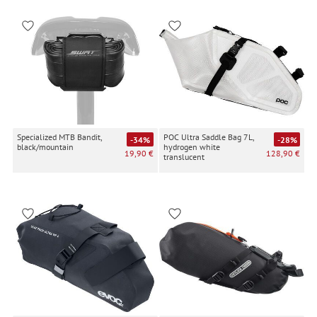
Specialized MTB Bandit,
POC Ultra Saddle Bag 7L,
-34%
-28%
black/mountain
hydrogen white
19,90 €
128,90 €
translucent