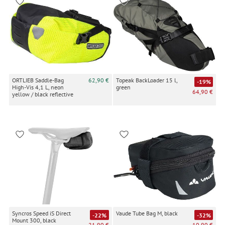
ORTLIEB Saddle-Bag
62,90 €
Topeak BackLoader 15 l,
-19%
High-Vis 4,1 L, neon
green
64,90 €
yellow / black reflective
Syncros Speed iS Direct
Vaude Tube Bag M, black
-22%
-32%
Mount 300, black
21,90 €
10,90 €