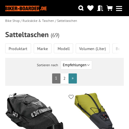
Bike Shop
Rucksäcke & Taschen
Satteltaschen
Satteltaschen
(69)
Produktart
Marke
Modell
Volumen (Liter)
Befest
Sortieren nach
1
»
2