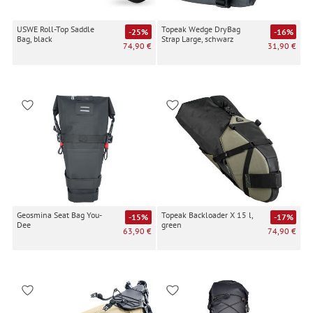
USWE Roll-Top Saddle
Topeak Wedge DryBag
-25%
-16%
Bag, black
Strap Large, schwarz
74,90 €
31,90 €
Geosmina Seat Bag You-
Topeak Backloader X 15 l,
-15%
-17%
Dee
green
63,90 €
74,90 €