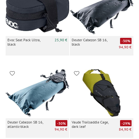
Evoc Seat Pack Ultra,
25,90 €
Deuter Cabezon SB 16,
-30%
black
black
94,90 €
Deuter Cabezon SB 16,
Vaude Trailsaddle Cage,
-30%
-29%
atlantic-black
dark leaf
94,90 €
84,90 €