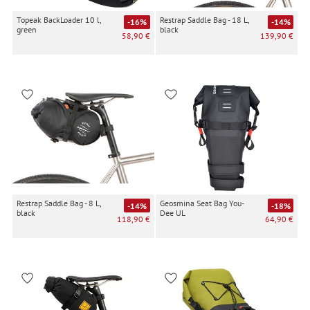
Topeak BackLoader 10 l,
Restrap Saddle Bag - 18 L,
-16%
-14%
green
black
58,90 €
139,90 €
Restrap Saddle Bag - 8 L,
Geosmina Seat Bag You-
-14%
-18%
black
Dee UL
118,90 €
64,90 €