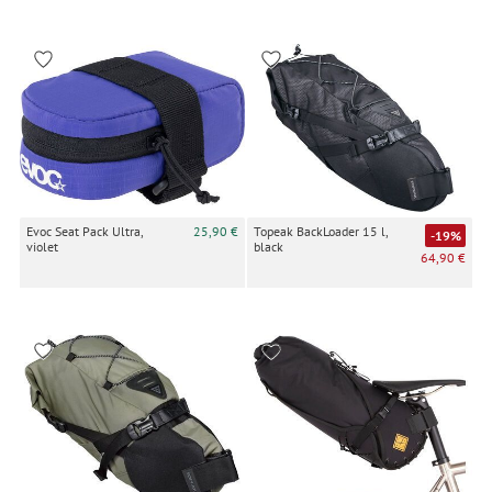
Evoc Seat Pack Ultra,
25,90 €
Topeak BackLoader 15 l,
-19%
violet
black
64,90 €