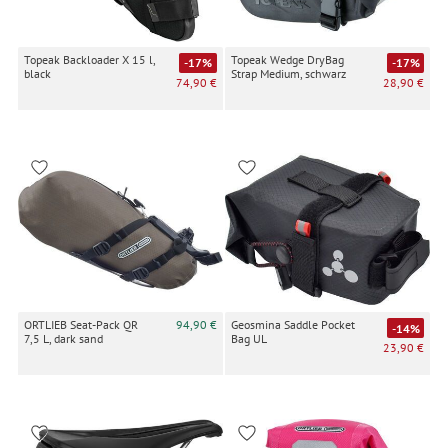
Topeak Backloader X 15 l,
Topeak Wedge DryBag
-17%
-17%
black
Strap Medium, schwarz
74,90 €
28,90 €
ORTLIEB Seat-Pack QR
94,90 €
Geosmina Saddle Pocket
-14%
7,5 L, dark sand
Bag UL
23,90 €