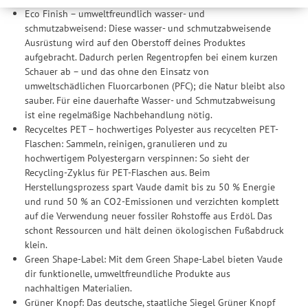
werden Ihre Daten auch an Drittanbieter und Werbepartner
Eco Finish – umweltfreundlich wasser- und
weitergegeben. Die Verarbeitung erfolgt ausschließlich zum
schmutzabweisend: Diese wasser- und schmutzabweisende
Zwecke der Einbindung von Streaming-Inhalten und der
Ausrüstung wird auf den Oberstoff deines Produktes
Durchführung von statistischer Analyse, Reichweitenmessungen,
aufgebracht. Dadurch perlen Regentropfen bei einem kurzen
Produktempfehlungen und nutzungsbasierter Werbung.
Schauer ab – und das ohne den Einsatz von
Informationen zu den einzelnen Funktionen, den Drittanbietern
umweltschädlichen Fluorcarbonen (PFC); die Natur bleibt also
und der Speicherdauer finden Sie unter Einstellungen. Diese
sauber. Für eine dauerhafte Wasser- und Schmutzabweisung
Einwilligung ist freiwillig, für die Nutzung unserer Website nicht
ist eine regelmäßige Nachbehandlung nötig.
erforderlich und gilt, bis sie widerrufen wird. Sie können Ihre
Recyceltes PET – hochwertiges Polyester aus recycelten PET-
Einwilligung unter Einstellungen lediglich für bestimmte
Flaschen: Sammeln, reinigen, granulieren und zu
Drittanbieter erteilen und jederzeit für die Zukunft widerrufen.
hochwertigem Polyestergarn verspinnen: So sieht der
Recycling-Zyklus für PET-Flaschen aus. Beim
Herstellungsprozess spart Vaude damit bis zu 50 % Energie
und rund 50 % an CO2-Emissionen und verzichten komplett
auf die Verwendung neuer fossiler Rohstoffe aus Erdöl. Das
schont Ressourcen und hält deinen ökologischen Fußabdruck
klein.
Green Shape-Label: Mit dem Green Shape-Label bieten Vaude
dir funktionelle, umweltfreundliche Produkte aus
nachhaltigen Materialien.
Grüner Knopf: Das deutsche, staatliche Siegel Grüner Knopf