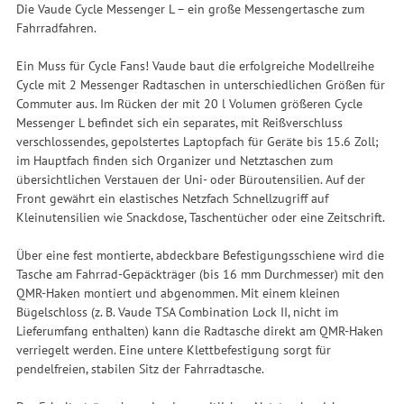
Die Vaude Cycle Messenger L – ein große Messengertasche zum
Fahrradfahren.
Ein Muss für Cycle Fans! Vaude baut die erfolgreiche Modellreihe
Cycle mit 2 Messenger Radtaschen in unterschiedlichen Größen für
Commuter aus. Im Rücken der mit 20 l Volumen größeren Cycle
Messenger L befindet sich ein separates, mit Reißverschluss
verschlossendes, gepolstertes Laptopfach für Geräte bis 15.6 Zoll;
im Hauptfach finden sich Organizer und Netztaschen zum
übersichtlichen Verstauen der Uni- oder Büroutensilien. Auf der
Front gewährt ein elastisches Netzfach Schnellzugriff auf
Kleinutensilien wie Snackdose, Taschentücher oder eine Zeitschrift.
Über eine fest montierte, abdeckbare Befestigungsschiene wird die
Tasche am Fahrrad-Gepäckträger (bis 16 mm Durchmesser) mit den
QMR-Haken montiert und abgenommen. Mit einem kleinen
Bügelschloss (z. B. Vaude TSA Combination Lock II, nicht im
Lieferumfang enthalten) kann die Radtasche direkt am QMR-Haken
verriegelt werden. Eine untere Klettbefestigung sorgt für
pendelfreien, stabilen Sitz der Fahrradtasche.