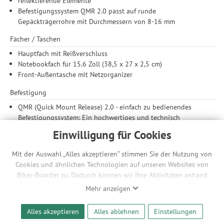
reflektierende Elemente
Befestigungssystem QMR 2.0 passt auf runde
Gepäckträgerrohre mit Durchmessern von 8-16 mm
Fächer / Taschen
Hauptfach mit Reißverschluss
Notebookfach für 15.6 Zoll (38,5 x 27 x 2,5 cm)
Front-Außentasche mit Netzorganizer
Befestigung
QMR (Quick Mount Release) 2.0 - einfach zu bedienendes
Befestigungssystem: Ein hochwertiges und technisch
ausgefeiltes Befestigungssystem mit Haken für deine Vaude-
Einwilligung für Cookies
Gepäcktasche. Die zweite Generation kannst du noch
einfacher bedienen und mit einem Vorhängeschloss (z.B. Abus
Mit der Auswahl „Alles akzeptieren“ stimmen Sie der Nutzung von
145/20) direkt am Haken absperren. Das QMR-System ist für
Cookies und ähnlichen Technologien auf unseren Websites von
Gepäckträgerstangen mit einem Rohrdurchmesser von 8 bis
Biker-Boarder zu. Dadurch können wir Ihre Aktivitäten anhand
16 Millimeter geeignet. Im Umfang enthalten sind drei
Ihrer Geräte- und Browsereinstellungen nachvollziehen. Dies
Mehr anzeigen
Reduzierstücke (8/10/13 mm). Die maximale Beladung pro
ermöglicht es uns, anhand ihrer Interessen nutzungsbasierte
Tasche beträgt 12,5 kg.
Werbeanzeigen für Sie bereitzustellen sowie Funktionalitäten
Alles akzeptieren
Alles ablehnen
Einstellungen
unserer Website sicherzustellen und stetig zu verbessern. Dabei
Umwelt & Fairness