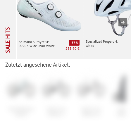
HITS
Specialized Propero 4,
Shimano S-Phyre SH-
SALE
-37%
white
RC903 Wide Road, white
233,90 €
Zuletzt angesehene Artikel:
Cube Reaction
Santa Cruz
Santa Cruz
Schwal
Hybrid
Heckler C
Tallboy CC
Nobby 