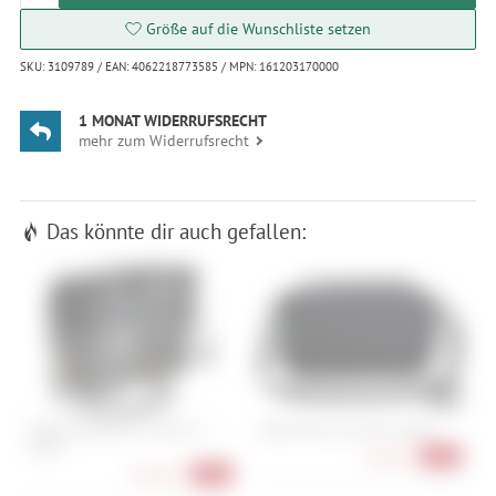
Größe auf die Wunschliste setzen
SKU: 3109789 / EAN: 4062218773585 / MPN: 161203170000
1 MONAT WIDERRUFSRECHT
mehr zum Widerrufsrecht
Das könnte dir auch gefallen:
Vaude Aqua Back Luminum II
Vaude eBox (KLICKfix ready)
P
(Paar)
S
66,90 €
-33%
30
164,90 €
-31%