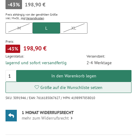
-43%
198,90 €
Preis abhängig von der gewählten Größe
inkl. MwSt., zzgl.
Versandkosten
M
L
XL
Preis:
198,90 €
-43%
Lagerstatus:
Versandzeit:
lagernd und sofort versandfertig
2-4 Werktage
In den Warenkorb legen
Größe auf die Wunschliste setzen
SKU: 3091946 / EAN: 7616185067627 / MPN: 4198997858010
1 MONAT WIDERRUFSRECHT
mehr zum Widerrufsrecht