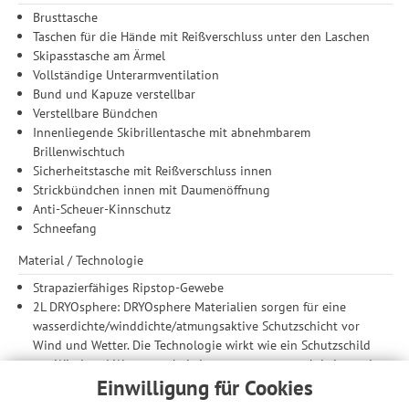
Brusttasche
Taschen für die Hände mit Reißverschluss unter den Laschen
Skipasstasche am Ärmel
Vollständige Unterarmventilation
Bund und Kapuze verstellbar
Verstellbare Bündchen
Innenliegende Skibrillentasche mit abnehmbarem
Brillenwischtuch
Sicherheitstasche mit Reißverschluss innen
Strickbündchen innen mit Daumenöffnung
Anti-Scheuer-Kinnschutz
Schneefang
Material / Technologie
Strapazierfähiges Ripstop-Gewebe
2L DRYOsphere: DRYOsphere Materialien sorgen für eine
wasserdichte/winddichte/atmungsaktive Schutzschicht vor
Wind und Wetter. Die Technologie wirkt wie ein Schutzschild
vor Wind und Wasser, wobei sie extrem atmungsaktiv ist und
Sie trocken und komfortable bei allen Wetterbedingungen
Einwilligung für Cookies
hält.