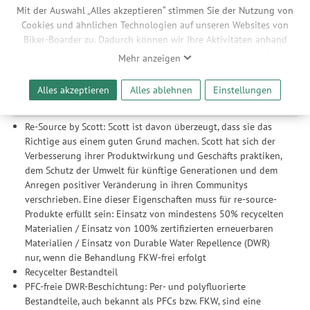
Isolierung mit 100/80 g DUROloft Eco: DUROloft verwendet
Mit der Auswahl „Alles akzeptieren“ stimmen Sie der Nutzung von
hydrophobe Kunstfasern, die so angeordnet sind, dass sie die
Cookies und ähnlichen Technologien auf unseren Websites von
Struktur der Daune nachahmen. Es fängt die Wärme in den
Biker-Boarder zu. Dadurch können wir Ihre Aktivitäten anhand
Luftpolstern ein und bietet eine hervorragende
Ihrer Geräte- und Browsereinstellungen nachvollziehen. Dies
Mehr anzeigen
Wärmedämmung. DUROloft Eco besteht aus recycelten und
ermöglicht es uns, anhand ihrer Interessen nutzungsbasierte
recycelbaren Fasern.
Werbeanzeigen für Sie bereitzustellen sowie Funktionalitäten
Alles akzeptieren
Alles ablehnen
Einstellungen
unserer Website sicherzustellen und stetig zu verbessern. Dabei
Nachhaltigkeit
werden Ihre Daten auch an Drittanbieter und Werbepartner
weitergegeben. Die Verarbeitung erfolgt ausschließlich zum
Re-Source by Scott: Scott ist davon überzeugt, dass sie das
Zwecke der Einbindung von Streaming-Inhalten und der
Richtige aus einem guten Grund machen. Scott hat sich der
Durchführung von statistischer Analyse, Reichweitenmessungen,
Verbesserung ihrer Produktwirkung und Geschäfts praktiken,
Produktempfehlungen und nutzungsbasierter Werbung.
dem Schutz der Umwelt für künftige Generationen und dem
Informationen zu den einzelnen Funktionen, den Drittanbietern
Anregen positiver Veränderung in ihren Communitys
und der Speicherdauer finden Sie unter Einstellungen. Diese
verschrieben. Eine dieser Eigenschaften muss für re-source-
Einwilligung ist freiwillig, für die Nutzung unserer Website nicht
Produkte erfüllt sein: Einsatz von mindestens 50% recycelten
erforderlich und gilt, bis sie widerrufen wird. Sie können Ihre
Materialien / Einsatz von 100% zertifizierten erneuerbaren
Einwilligung unter Einstellungen lediglich für bestimmte
Materialien / Einsatz von Durable Water Repellence (DWR)
Drittanbieter erteilen und jederzeit für die Zukunft widerrufen.
nur, wenn die Behandlung FKW-frei erfolgt
Recycelter Bestandteil
PFC-freie DWR-Beschichtung: Per- und polyfluorierte
Bestandteile, auch bekannt als PFCs bzw. FKW, sind eine