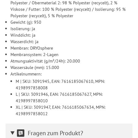
Polyester / Obermaterial 2: 98 % Polyester (recycelt), 2 %
Viskose / Futter: 100 % Polyester (recycelt) / Isolierung: 95 %
Polyester (recycelt), 5 % Polyester
Gewicht (g): 950
Isolierung: ja
Winddicht: ja
Wasserdicht: ja
Membran: DRYOsphere
Membransystem: 2-Lagen
Atmungsaktivität (g/m²/24h): 20.000
Wassersäule (mm): 15.000
Artikelnummern:
M | SKU: 3091945, EAN: 7616185067610, MPN:
4198997858008
L | SKU: 3091946, EAN: 7616185067627, MPN:
4198997858010
XL | SKU: 3091947, EAN: 7616185067634, MPN:
4198997858012
Fragen zum Produkt?