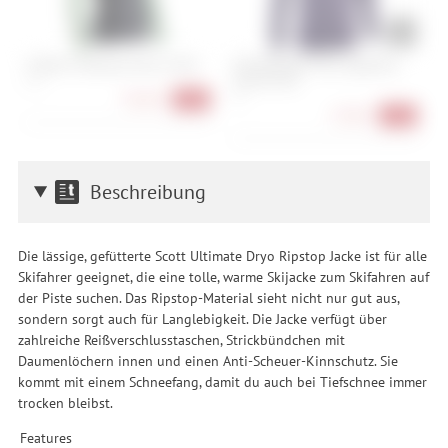
X-Bionic Heatloop Shirt LS Men
ION Baselayer Tee Longsleeve
O
Merino Men
C
S, M
XL
M
94,90 €
-41%
27,90 €
-72%
Beschreibung
Die lässige, gefütterte Scott Ultimate Dryo Ripstop Jacke ist für alle
Skifahrer geeignet, die eine tolle, warme Skijacke zum Skifahren auf
der Piste suchen. Das Ripstop-Material sieht nicht nur gut aus,
sondern sorgt auch für Langlebigkeit. Die Jacke verfügt über
zahlreiche Reißverschlusstaschen, Strickbündchen mit
Daumenlöchern innen und einen Anti-Scheuer-Kinnschutz. Sie
kommt mit einem Schneefang, damit du auch bei Tiefschnee immer
trocken bleibst.
Features