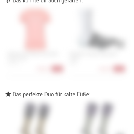
Das könnte dir auch gefallen:
Ortovox 150 Merino Cool Peak
Shimano S-Phyre Flash Shoe
P
Focus TS W
Cover
3
XS, S, M, L
40-41
38,90 €
36,90 €
-57%
-26%
Das perfekte Duo für kalte Füße: