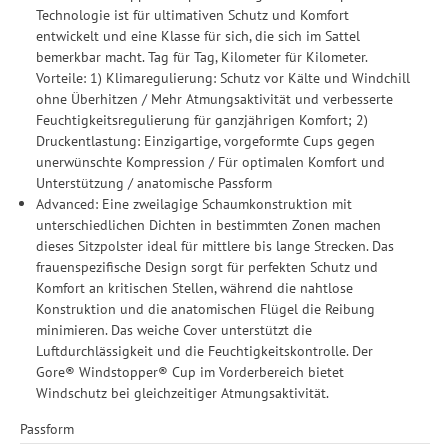
Technologie ist für ultimativen Schutz und Komfort
entwickelt und eine Klasse für sich, die sich im Sattel
bemerkbar macht. Tag für Tag, Kilometer für Kilometer.
Vorteile: 1) Klimaregulierung: Schutz vor Kälte und Windchill
ohne Überhitzen / Mehr Atmungsaktivität und verbesserte
Feuchtigkeitsregulierung für ganzjährigen Komfort; 2)
Druckentlastung: Einzigartige, vorgeformte Cups gegen
unerwünschte Kompression / Für optimalen Komfort und
Unterstützung / anatomische Passform
Advanced: Eine zweilagige Schaumkonstruktion mit
unterschiedlichen Dichten in bestimmten Zonen machen
dieses Sitzpolster ideal für mittlere bis lange Strecken. Das
frauenspezifische Design sorgt für perfekten Schutz und
Komfort an kritischen Stellen, während die nahtlose
Konstruktion und die anatomischen Flügel die Reibung
minimieren. Das weiche Cover unterstützt die
Luftdurchlässigkeit und die Feuchtigkeitskontrolle. Der
Gore® Windstopper® Cup im Vorderbereich bietet
Windschutz bei gleichzeitiger Atmungsaktivität.
Passform