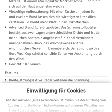
Material ist enorm atmungsaktiv, trocknet schnell und fühlt
sich auf der Haut angenehm weich an.
Vielseitige Aufbewahrung: Mit einer Tasche an jedem Bein
und zwei am Bund lassen sich die wichtigsten Utensilien
verstauen. So bleibt mehr Platz in den Trikottaschen.
Advanced Brand Core-Sitzpolster: Das Schaumstoffpolster
besteht aus zwei Lagen unterschiedlicher Dichte und ist der
männlichen Anatomie angepasst: Ein Kanal vermindert
unangenehmen Druck des Weichgewebes auf die
empfindlichen Nerven im Dammbereich. Der atmungsaktive
Gore Wear Cup schützt sensible Zonen vor Auskühlung durch
den Wind.
Gewicht: 187 Gramm
Features
Breite, atmungsaktive Träger verteilen die Spannung
gleichmäßig auf den Schultern
Einwilligung für Cookies
Die Central Torso Architecture sorgt dafür, dass das
Sitzpolster an Ort und Stelle bleibt
Mit der Auswahl „Alles akzeptieren“ stimmen Sie der Nutzung von
4 Taschen (eine an jedem Bein, zwei am Bund) zur
Cookies und ähnlichen Technologien auf unseren Websites von
Aufbewahrung
Biker-Boarder zu. Dadurch können wir Ihre Aktivitäten anhand
Weiche Silikon Applikationen im offenkantig verarbeitetem