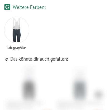
Weitere Farben:
lab graphite
Das könnte dir auch gefallen:
GOREWEAR Spinshift kurze
GOREWEAR Spinshift Cargo kurze
G
Trägerhose+ Herren
Trägerhose+ Herren
H