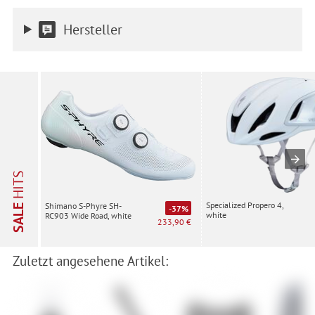
Hersteller
HITS
Specialized Propero 4,
Shimano S-Phyre SH-
SALE
-37%
white
RC903 Wide Road, white
233,90 €
Zuletzt angesehene Artikel: