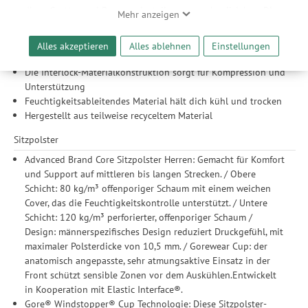
Ihrer Geräte- und Browsereinstellungen nachvollziehen. Dies
Saum
Mehr anzeigen
ermöglicht es uns, anhand ihrer Interessen nutzungsbasierte
Reflektierende Details
Werbeanzeigen für Sie bereitzustellen sowie Funktionalitäten
Alles akzeptieren
Alles ablehnen
Einstellungen
Material / Konstruktion
unserer Website sicherzustellen und stetig zu verbessern. Dabei
werden Ihre Daten auch an Drittanbieter und Werbepartner
Die Interlock-Materialkonstruktion sorgt für Kompression und
weitergegeben. Die Verarbeitung erfolgt ausschließlich zum
Unterstützung
Zwecke der Einbindung von Streaming-Inhalten und der
Feuchtigkeitsableitendes Material hält dich kühl und trocken
Durchführung von statistischer Analyse, Reichweitenmessungen,
Hergestellt aus teilweise recyceltem Material
Produktempfehlungen und nutzungsbasierter Werbung.
Sitzpolster
Informationen zu den einzelnen Funktionen, den Drittanbietern
und der Speicherdauer finden Sie unter Einstellungen. Diese
Advanced Brand Core Sitzpolster Herren: Gemacht für Komfort
Einwilligung ist freiwillig, für die Nutzung unserer Website nicht
und Support auf mittleren bis langen Strecken. / Obere
erforderlich und gilt, bis sie widerrufen wird. Sie können Ihre
Schicht: 80 kg/m³ offenporiger Schaum mit einem weichen
Einwilligung unter Einstellungen lediglich für bestimmte
Cover, das die Feuchtigkeitskontrolle unterstützt. / Untere
Drittanbieter erteilen und jederzeit für die Zukunft widerrufen.
Schicht: 120 kg/m³ perforierter, offenporiger Schaum /
Design: männerspezifisches Design reduziert Druckgefühl, mit
maximaler Polsterdicke von 10,5 mm. / Gorewear Cup: der
anatomisch angepasste, sehr atmungsaktive Einsatz in der
Front schützt sensible Zonen vor dem Auskühlen.Entwickelt
in Kooperation mit Elastic Interface®.
Gore® Windstopper® Cup Technologie: Diese Sitzpolster-