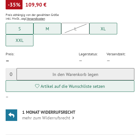
-35%
109,90 €
Preis abhängig von der gewählten Größe
inkl. MwSt., zzgl.
Versandkosten
S
M
L
XL
XXL
Preis:
Lagerstatus:
Versandzeit:
—
—
—
0
In den Warenkorb legen
Artikel auf die Wunschliste setzen
—
1 MONAT WIDERRUFSRECHT
mehr zum Widerrufsrecht