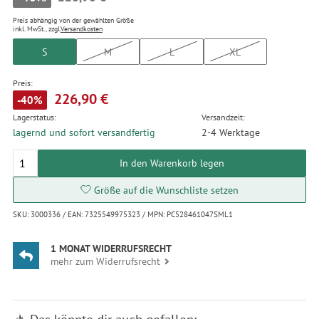
Preis abhängig von der gewählten Größe
inkl. MwSt., zzgl.
Versandkosten
S
M
L
XL
Preis:
226,90 €
-40%
Lagerstatus:
Versandzeit:
lagernd und sofort versandfertig
2-4 Werktage
In den Warenkorb legen
Größe auf die Wunschliste setzen
SKU: 3000336 / EAN: 7325549975323 / MPN: PC528461047SML1
1 MONAT WIDERRUFSRECHT
mehr zum Widerrufsrecht