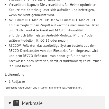
Zwecke der Einbindung von Streaming-Inhalten und der
Verstellbare Kapuze: Die verstellbare, für Helme optimierte
Durchführung von statistischer Analyse, Reichweitenmessungen,
Kapuze mit Kordelzug lässt sich aufrollen und befestigen,
Produktempfehlungen und nutzungsbasierter Werbung.
wenn sie nicht gebraucht wird.
Informationen zu den einzelnen Funktionen, den Drittanbietern
twICEme®-NFC-Medical-ID: Der twICEme®-NFC-Medical-ID-
und der Speicherdauer finden Sie unter Einstellungen. Diese
Chip ermöglicht den Zugriff auf wichtige medizinische Daten
Einwilligung ist freiwillig, für die Nutzung unserer Website nicht
und Notfallkontakte. Gerät mit NFC-Funktionalität
erforderlich und gilt, bis sie widerrufen wird. Sie können Ihre
erforderlich (die meisten Android-Modelle, iPhone 7 oder
Einwilligung unter Einstellungen lediglich für bestimmte
spätere Modelle mit iOS 13 oder neuer)
Drittanbieter erteilen und jederzeit für die Zukunft widerrufen.
RECCO® Reflektor: das zweiteilige System besteht aus dem
RECCO-Detektor, der von den Einsatzkräften eingesetzt wird
und dem RECCO-Reflektor; man benötigt für ihn weder
Fachwissen noch Batterien, damit er funktioniert; er ist immer
"an" und bereit
Lieferumfang
1 Radjacke
Technische Änderungen und Irrtümer in Bild und Text vorbehalten.
Merkmale