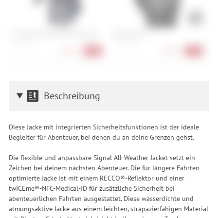
Fox Defend Wind Offroad Glove
Roeckl Icon 2
R
S, L, XXL
7, 7.5, 8, 8.5, 9
7,
29,90 €
37,90 €
-40%
-37%
Beschreibung
Diese Jacke mit integrierten Sicherheitsfunktionen ist der ideale
Begleiter für Abenteuer, bei denen du an deine Grenzen gehst.
Die flexible und anpassbare Signal All-Weather Jacket setzt ein
Zeichen bei deinem nächsten Abenteuer. Die für längere Fahrten
optimierte Jacke ist mit einem RECCO®-Reflektor und einer
twICEme®-NFC-Medical-ID für zusätzliche Sicherheit bei
abenteuerlichen Fahrten ausgestattet. Diese wasserdichte und
atmungsaktive Jacke aus einem leichten, strapazierfähigen Material