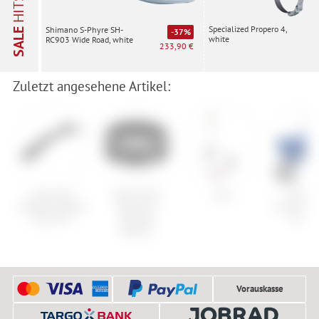
HITS
Specialized Propero 4,
Shimano S-Phyre SH-
SALE
-37%
white
RC903 Wide Road, white
233,90 €
Zuletzt angesehene Artikel:
Cube Acid
Wolf Tooth
Line
Schwal
Steckschutzblech
Precision
Evolution
Vane Pro
Headset
Nr. 13
Spacers
Vorauskasse