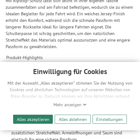
mit Ripstop-Schutz lässt sich leicht in ihrer eigenen Tasche
zusammenfalten und am Fahrrad befestigen, wodurch sie zu einem
idealen Begleiter für jede Fahrt wird. Ein weiches Jersey-Finish
erhöht den Komfort, während sich die schmale Passform mit
längerer Rückseite ideal für längere Fahrten eignet. Die
Schulterpasse ist schräg geschnitten, um den natürlichen
Stretcheffekt des Materials optimal auszunutzen und eine engere
Passform zu gewährleisten.
Produkt-Highlights
integrierte Sicherheitstechnologie
Einwilligung für Cookies
komplett wasserdicht
hoch atmungsaktiv
Mit der Auswahl „Alles akzeptieren“ stimmen Sie der Nutzung von
einfach verstaubar
Cookies und ähnlichen Technologien auf unseren Websites von
Biker-Boarder zu. Dadurch können wir Ihre Aktivitäten anhand
Features
Ihrer Geräte- und Browsereinstellungen nachvollziehen. Dies
Mehr anzeigen
verstaubar: die Jacke lässt sich in der eigenen Tasche
ermöglicht es uns, anhand ihrer Interessen nutzungsbasierte
verstauen und am Lenker befestigen
Werbeanzeigen für Sie bereitzustellen sowie Funktionalitäten
Alles akzeptieren
Alles ablehnen
Einstellungen
Optimiert für längere Fahrten: Schmale Passform mit längerer
unserer Website sicherzustellen und stetig zu verbessern. Dabei
Rückseite. Schräg geschnittene Schulterpasse für einen
werden Ihre Daten auch an Drittanbieter und Werbepartner
zusätzlichen Stretcheffekt. Ärmelöffnungen und Saum sind
weitergegeben. Die Verarbeitung erfolgt ausschließlich zum
elastisch für eine sichere Passform.