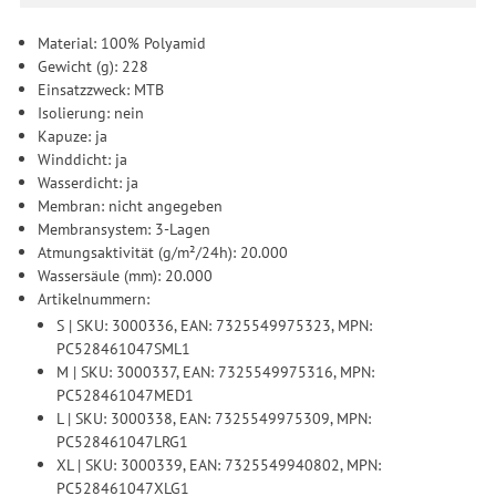
Material: 100% Polyamid
Gewicht (g): 228
Einsatzzweck: MTB
Isolierung: nein
Kapuze: ja
Winddicht: ja
Wasserdicht: ja
Membran: nicht angegeben
Membransystem: 3-Lagen
Atmungsaktivität (g/m²/24h): 20.000
Wassersäule (mm): 20.000
Artikelnummern:
S | SKU: 3000336, EAN: 7325549975323, MPN:
PC528461047SML1
M | SKU: 3000337, EAN: 7325549975316, MPN:
PC528461047MED1
L | SKU: 3000338, EAN: 7325549975309, MPN:
PC528461047LRG1
XL | SKU: 3000339, EAN: 7325549940802, MPN:
PC528461047XLG1