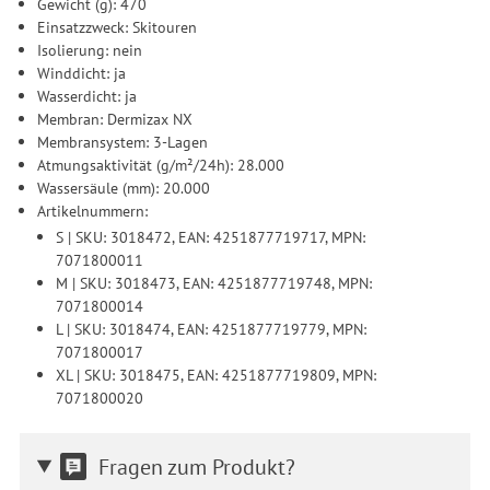
Gewicht (g): 470
Einsatzzweck: Skitouren
Isolierung: nein
Winddicht: ja
Wasserdicht: ja
Membran: Dermizax NX
Membransystem: 3-Lagen
Atmungsaktivität (g/m²/24h): 28.000
Wassersäule (mm): 20.000
Artikelnummern:
S | SKU: 3018472, EAN: 4251877719717, MPN:
7071800011
M | SKU: 3018473, EAN: 4251877719748, MPN:
7071800014
L | SKU: 3018474, EAN: 4251877719779, MPN:
7071800017
XL | SKU: 3018475, EAN: 4251877719809, MPN:
7071800020
Fragen zum Produkt?