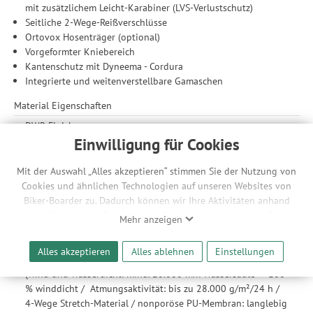
mit zusätzlichem Leicht-Karabiner (LVS-Verlustschutz)
Seitliche 2-Wege-Reißverschlüsse
Ortovox Hosenträger (optional)
Vorgeformter Kniebereich
Kantenschutz mit Dyneema - Cordura
Integrierte und weitenverstellbare Gamaschen
Material Eigenschaften
DWR-Finish
Leichtgewicht
Einwilligung für Cookies
Robust
Minimales Packmaß
Mit der Auswahl „Alles akzeptieren“ stimmen Sie der Nutzung von
Cookies und ähnlichen Technologien auf unseren Websites von
Material
Biker-Boarder zu. Dadurch können wir Ihre Aktivitäten anhand
Dermizax® NX: Eine besonders elastische PU-Membran des
Ihrer Geräte- und Browsereinstellungen nachvollziehen. Dies
Mehr anzeigen
Herstellers Toray, die Schutz vor allen
ermöglicht es uns, anhand ihrer Interessen nutzungsbasierte
Witterungsbedingungen bietet; wind- und wasserdicht bei
Werbeanzeigen für Sie bereitzustellen sowie Funktionalitäten
Alles akzeptieren
Alles ablehnen
Einstellungen
hoher Atmungsaktivität, die sich erhöht je mehr man schwitzt.
unserer Website sicherzustellen und stetig zu verbessern. Dabei
(wind­ und wasserdicht: mind. 20.000 mm Wassersäule – ­ 100
werden Ihre Daten auch an Drittanbieter und Werbepartner
% winddicht / ­ Atmungsaktivität: bis zu 28.000 g/m²/24 h /
weitergegeben. Die Verarbeitung erfolgt ausschließlich zum
4-­Wege ­Stretch-­Material / nonporöse PU­-Membran: langlebig
Zwecke der Einbindung von Streaming-Inhalten und der