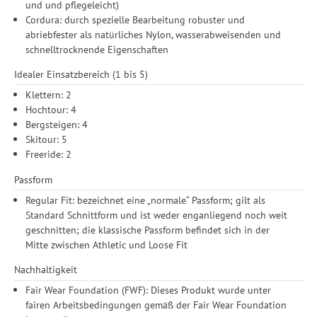
und und pflegeleicht)
Durchführung von statistischer Analyse, Reichweitenmessungen,
Cordura: durch spezielle Bearbeitung robuster und
Produktempfehlungen und nutzungsbasierter Werbung.
abriebfester als natürliches Nylon, wasserabweisenden und
Informationen zu den einzelnen Funktionen, den Drittanbietern
schnelltrocknende Eigenschaften
und der Speicherdauer finden Sie unter Einstellungen. Diese
Einwilligung ist freiwillig, für die Nutzung unserer Website nicht
Idealer Einsatzbereich (1 bis 5)
erforderlich und gilt, bis sie widerrufen wird. Sie können Ihre
Einwilligung unter Einstellungen lediglich für bestimmte
Klettern: 2
Drittanbieter erteilen und jederzeit für die Zukunft widerrufen.
Hochtour: 4
Bergsteigen: 4
Skitour: 5
Freeride: 2
Passform
Regular Fit: bezeichnet eine „normale“ Passform; gilt als
Standard Schnittform und ist weder enganliegend noch weit
geschnitten; die klassische Passform befindet sich in der
Mitte zwischen Athletic und Loose Fit
Nachhaltigkeit
Fair Wear Foundation (FWF): Dieses Produkt wurde unter
fairen Arbeitsbedingungen gemäß der Fair Wear Foundation