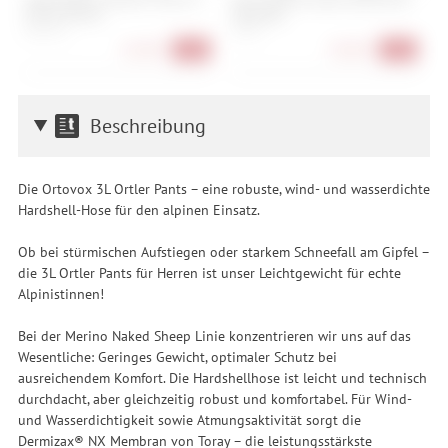
Bunny Damen
Baselayer
M
XS, S, M, L
XS, S, L
S,
61,90 €
56,90 €
-44%
-43%
Beschreibung
Die Ortovox 3L Ortler Pants – eine robuste, wind- und wasserdichte
Hardshell-Hose für den alpinen Einsatz.
Ob bei stürmischen Aufstiegen oder starkem Schneefall am Gipfel –
die 3L Ortler Pants für Herren ist unser Leichtgewicht für echte
Alpinistinnen!
Bei der Merino Naked Sheep Linie konzentrieren wir uns auf das
Wesentliche: Geringes Gewicht, optimaler Schutz bei
ausreichendem Komfort. Die Hardshellhose ist leicht und technisch
durchdacht, aber gleichzeitig robust und komfortabel. Für Wind-
und Wasserdichtigkeit sowie Atmungsaktivität sorgt die
Dermizax® NX Membran von Toray – die leistungsstärkste