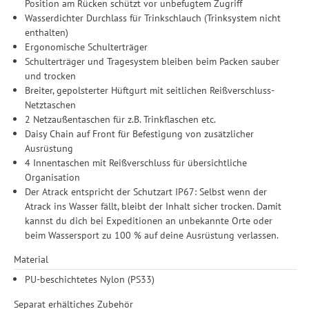
Zwecke der Einbindung von Streaming-Inhalten und der
Position am Rücken schützt vor unbefugtem Zugriff
Durchführung von statistischer Analyse, Reichweitenmessungen,
Wasserdichter Durchlass für Trinkschlauch (Trinksystem nicht
Produktempfehlungen und nutzungsbasierter Werbung.
enthalten)
Informationen zu den einzelnen Funktionen, den Drittanbietern
Ergonomische Schulterträger
und der Speicherdauer finden Sie unter Einstellungen. Diese
Schulterträger und Tragesystem bleiben beim Packen sauber
Einwilligung ist freiwillig, für die Nutzung unserer Website nicht
und trocken
erforderlich und gilt, bis sie widerrufen wird. Sie können Ihre
Breiter, gepolsterter Hüftgurt mit seitlichen Reißverschluss-
Einwilligung unter Einstellungen lediglich für bestimmte
Netztaschen
Drittanbieter erteilen und jederzeit für die Zukunft widerrufen.
2 Netzaußentaschen für z.B. Trinkflaschen etc.
Daisy Chain auf Front für Befestigung von zusätzlicher
Ausrüstung
4 Innentaschen mit Reißverschluss für übersichtliche
Organisation
Der Atrack entspricht der Schutzart IP67: Selbst wenn der
Atrack ins Wasser fällt, bleibt der Inhalt sicher trocken. Damit
kannst du dich bei Expeditionen an unbekannte Orte oder
beim Wassersport zu 100 % auf deine Ausrüstung verlassen.
Material
PU-beschichtetes Nylon (PS33)
Separat erhältiches Zubehör