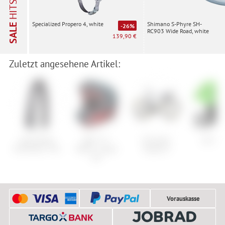
HITS
Shimano S-Phyre SH-
Specialized Propero 4, white
SALE
-26%
RC903 Wide Road, white
139,90 €
Zuletzt angesehene Artikel:
Specialized
Bell ***2.
Pinarello
Giro Ni
Eliminator TLR
Wahl*** Super
Dogma F
DH
Vorauskasse