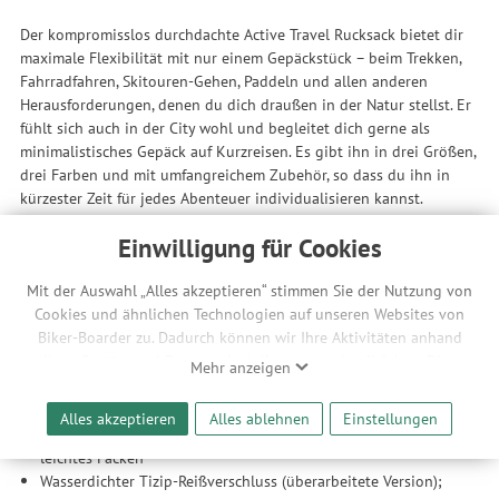
Der kompromisslos durchdachte Active Travel Rucksack bietet dir
maximale Flexibilität mit nur einem Gepäckstück – beim Trekken,
Fahrradfahren, Skitouren-Gehen, Paddeln und allen anderen
Herausforderungen, denen du dich draußen in der Natur stellst. Er
fühlt sich auch in der City wohl und begleitet dich gerne als
minimalistisches Gepäck auf Kurzreisen. Es gibt ihn in drei Größen,
drei Farben und mit umfangreichem Zubehör, so dass du ihn in
kürzester Zeit für jedes Abenteuer individualisieren kannst.
Entscheide dich für deinen Favoriten und: Start your story!
Einwilligung für Cookies
Hier mit 45 Liter Volumen.
Mit der Auswahl „Alles akzeptieren“ stimmen Sie der Nutzung von
Features
Cookies und ähnlichen Technologien auf unseren Websites von
Biker-Boarder zu. Dadurch können wir Ihre Aktivitäten anhand
Wasserdichter Outdoor-Rucksack und Reisetasche in 3
Ihrer Geräte- und Browsereinstellungen nachvollziehen. Dies
Größen
Mehr anzeigen
ermöglicht es uns, anhand ihrer Interessen nutzungsbasierte
Ideal für Kurzreisen
Werbeanzeigen für Sie bereitzustellen sowie Funktionalitäten
Reiß- und abriebfestes Nylongewebe
Alles akzeptieren
Alles ablehnen
Einstellungen
unserer Website sicherzustellen und stetig zu verbessern. Dabei
Schneller, leichter Zugriff dank großer Öffnung erlaubt
werden Ihre Daten auch an Drittanbieter und Werbepartner
leichtes Packen
weitergegeben. Die Verarbeitung erfolgt ausschließlich zum
Wasserdichter Tizip-Reißverschluss (überarbeitete Version);