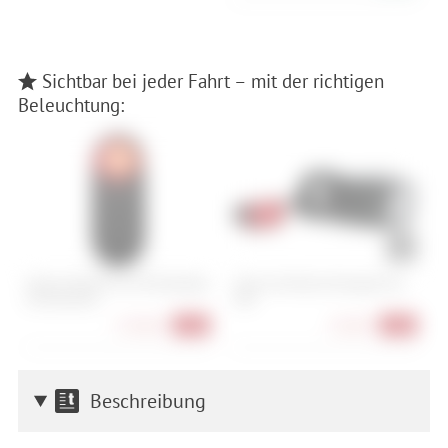
Sichtbar bei jeder Fahrt – mit der richtigen
Beleuchtung:
Garmin Varia RTL516 Fahrradradar
Cube Acid Beleuchtungsset Pro
G
mit Rücklicht
100
F
174,90 €
52,90 €
-13%
-24%
Beschreibung