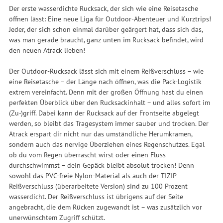
Der erste wasserdichte Rucksack, der sich wie eine Reisetasche
öffnen lässt: Eine neue Liga für Outdoor-Abenteuer und Kurztrips!
Jeder, der sich schon einmal darüber geärgert hat, dass sich das,
was man gerade braucht, ganz unten im Rucksack befindet, wird
den neuen Atrack lieben!
Der Outdoor-Rucksack lässt sich mit einem Reißverschluss – wie
eine Reisetasche – der Länge nach öffnen, was die Pack-Logistik
extrem vereinfacht. Denn mit der großen Öffnung hast du einen
perfekten Überblick über den Rucksackinhalt – und alles sofort im
(Zu-)griff. Dabei kann der Rucksack auf der Frontseite abgelegt
werden, so bleibt das Tragesystem immer sauber und trocken. Der
Atrack erspart dir nicht nur das umständliche Herumkramen,
sondern auch das nervige Überziehen eines Regenschutzes. Egal
ob du vom Regen überrascht wirst oder einen Fluss
durchschwimmst – dein Gepäck bleibt absolut trocken! Denn
sowohl das PVC-freie Nylon-Material als auch der TIZIP
Reißverschluss (überarbeitete Version) sind zu 100 Prozent
wasserdicht. Der Reißverschluss ist übrigens auf der Seite
angebracht, die dem Rücken zugewandt ist – was zusätzlich vor
unerwünschtem Zugriff schützt.