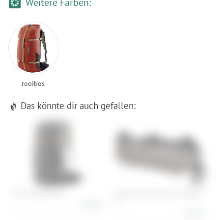
Weitere Farben:
rooibos
Das könnte dir auch gefallen:
ORTLIEB Atrack 35 L
ORTLIEB Frame-Pack RC Toptube
A
4 L
184,90 €
93,90 €