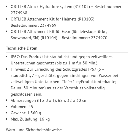
ORTLIEB Atrack Hydration-System (R10102) – Bestellnummer:
2374968
ORTLIEB Attachment Kit for Helmets (R10103) –
Bestellnummer: 2374969
ORTLIEB Attachment Kit für Gear (für Teleskopstöcke,
Snowboard, Ski) (R10104) – Bestellnummer: 2374970
Technische Daten
IP67: Das Produkt ist staubdicht und gegen zeitweiliges
Untertauchen geschützt (bis zu 1 m für 30 Min.).
Hinweis: Zur Erreichung des Schutzgrades IP67 (6 =
staubdicht, 7 = geschützt gegen Eindringen von Wasser bei
zeitweiligem Untertauchen; Tiefe: 1 m/Produktunterkante;
Dauer: 30 Minuten) muss der Verschluss vollständig
geschlossen sein.
Abmessungen (H x B x T): 62 x 32 x 30 cm
Volumen: 45 l
Gewicht: 1.560 g
Max. Zuladung: 16 kg
Warn- und Sicherheitshinweise