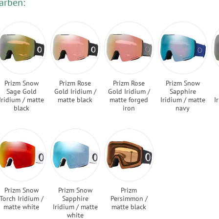
arben:
Prizm Snow
Prizm Rose
Prizm Rose
Prizm Snow
Sage Gold
Gold Iridium /
Gold Iridium /
Sapphire
Iridium / matte
matte black
matte forged
Iridium / matte
I
black
iron
navy
Prizm Snow
Prizm Snow
Prizm
Torch Iridium /
Sapphire
Persimmon /
matte white
Iridium / matte
matte black
white