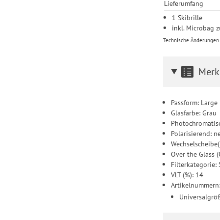
Lieferumfang
1 Skibrille
inkl. Microbag 
Technische Änderungen u
Merk
Passform: Large
Glasfarbe: Grau
Photochromatisc
Polarisierend: n
Wechselscheibe(
Over the Glass (
Filterkategorie
VLT (%): 14
Artikelnummern
Universalgr