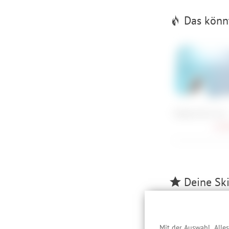
Das könnt
Oakley Fall Line L
129,
Deine Skib
Mit der Auswahl „Alle