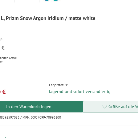
e L, Prizm Snow Argon Iridium / matte white
VP
 €
wählten Größe
ten
Lagerstatus:
 €
lagernd und sofort versandfertig
In den Warenkorb legen
Größe auf die W
888392597083 / MPN: 0OO7099-70996100