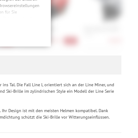
 Browsereinstellungen
 für Sie
n. Dabei werden Ihre
ließlich zum Zwecke
MIPS
POC Obex BC MIPS
POC Obex BC MIPS
hweitenmessungen,
M, XL, XS
M, XS
onen, den
160,90 €
160,90 €
-40%
-40%
-40
llig, für die
inwilligung unter
rufen.
ns Tal. Die Fall Line L orientiert sich an der Line Miner, und
d Ski-Brille im zylindrischen Style ein Modell der Line Serie
t. Ihr Design ist mit den meisten Helmen kompatibel. Dank
mdichtung schützt die Ski-Brille vor Witterungseinflüssen.