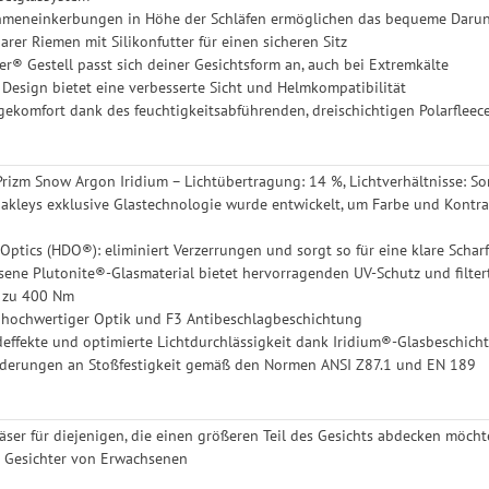
ahmeneinkerbungen in Höhe der Schläfen ermöglichen das bequeme Darunt
lbarer Riemen mit Silikonfutter für einen sicheren Sitz
ter® Gestell passt sich deiner Gesichtsform an, auch bei Extremkälte
Design bietet eine verbesserte Sicht und Helmkompatibilität
gekomfort dank des feuchtigkeitsabführenden, dreischichtigen Polarfleec
Prizm Snow Argon Iridium – Lichtübertragung: 14 %, Lichtverhältnisse: So
kleys exklusive Glastechnologie wurde entwickelt, um Farbe und Kontras
 Optics (HDO®): eliminiert Verzerrungen und sorgt so für eine klare Scharf
sene Plutonite®-Glasmaterial bietet hervorragenden UV-Schutz und filte
s zu 400 Nm
t hochwertiger Optik und F3 Antibeschlagbeschichtung
deffekte und optimierte Lichtdurchlässigkeit dank Iridium®-Glasbeschich
forderungen an Stoßfestigkeit gemäß den Normen ANSI Z87.1 und EN 189
läser für diejenigen, die einen größeren Teil des Gesichts abdecken möcht
e Gesichter von Erwachsenen