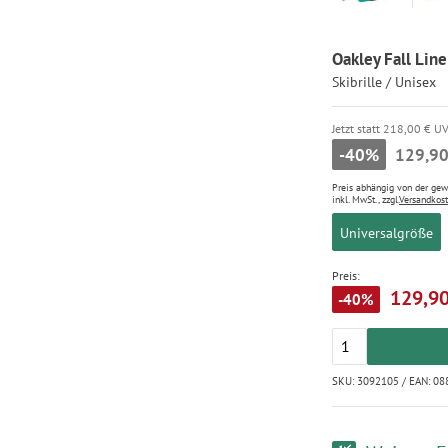
Oakley Fall Lin
Skibrille / Unisex
Jetzt statt 218,00 € U
-40%
129,90
Preis abhängig von der ge
inkl. MwSt., zzgl.
Versandkos
Universalgröße
Preis:
129,90
-40%
SKU: 3092105 / EAN: 0