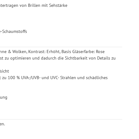
ertragen von Brillen mit Sehstärke
e-Schaumstoffs
nne & Wolken, Kontrast: Erhöht, Basis Gläserfarbe: Rose
t zu optimieren und dadurch die Sichtbarkeit von Details zu
sicht
rt zu 100 % UVA-/UVB- und UVC- Strahlen und schädliches
tung
en.