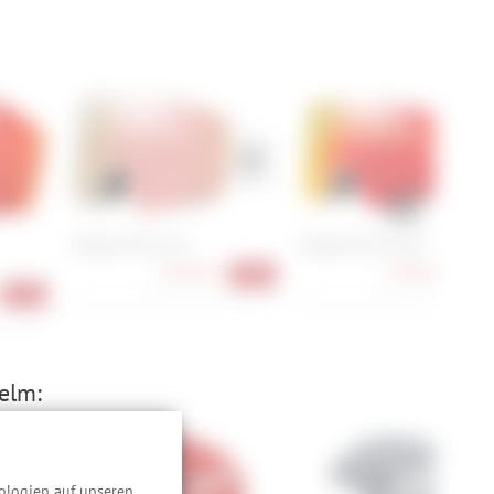
Oakley Fall Line L
Oakley Fall Line M
129,90 €
129,90 €
-40%
-40
-41%
Helm:
ologien auf unseren