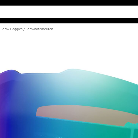
& Snow Goggles
Snowboardbrillen