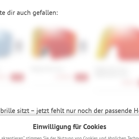
e dir auch gefallen:
Oakley Fall Line L
Oakley Fall Line L
Replacement Lens
90 €
129,90 €
-40%
-40%
68,90 €
rille sitzt – jetzt fehlt nur noch der passende 
Einwilligung für Cookies
s akzeptieren“ stimmen Sie der Nutzung von Cookies und ähnlichen Techn