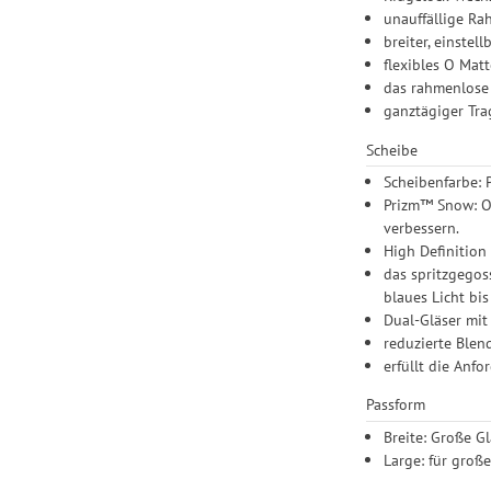
unauffällige R
breiter, einstel
flexibles O Mat
das rahmenlose 
ganztägiger Tra
Scheibe
Scheibenfarbe: 
Prizm™ Snow: Oa
verbessern.
High Definition
das spritzgegos
blaues Licht bi
Dual-Gläser mi
reduzierte Blen
erfüllt die An
Passform
Breite: Große G
Large: für groß