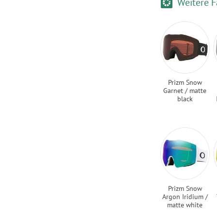
Weitere F
Prizm Snow
Garnet / matte
black
Prizm Snow
Argon Iridium /
matte white