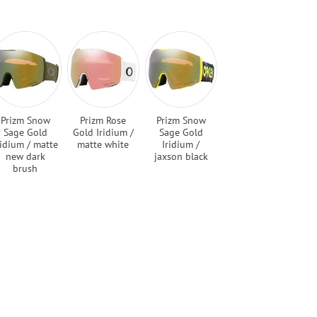
Prizm Snow
Prizm Rose
Prizm Snow
Sage Gold
Gold Iridium /
Sage Gold
ridium / matte
matte white
Iridium /
new dark
jaxson black
brush