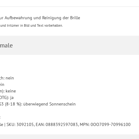
zur Aufbewahrung und Reinigung der Brille
nd Irrtümer in Bild und Text vorbehalten.
male
h: nein
ein
n): keine
OTG): ja
: S3 (8-18 %): überwiegend Sonnenschein
:
öße | SKU: 3092105, EAN: 0888392597083, MPN: 0OO7099-70996100