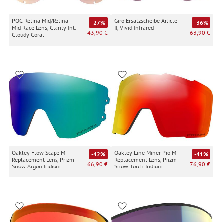
POC Retina Mid/Retina
Giro Ersatzscheibe Article
-27%
-36%
Mid Race Lens, Clarity Int.
II, Vivid Infrared
43,90 €
63,90 €
Cloudy Coral
Oakley Flow Scape M
Oakley Line Miner Pro M
-42%
-41%
Replacement Lens, Prizm
Replacement Lens, Prizm
66,90 €
76,90 €
Snow Argon Iridium
Snow Torch Iridium