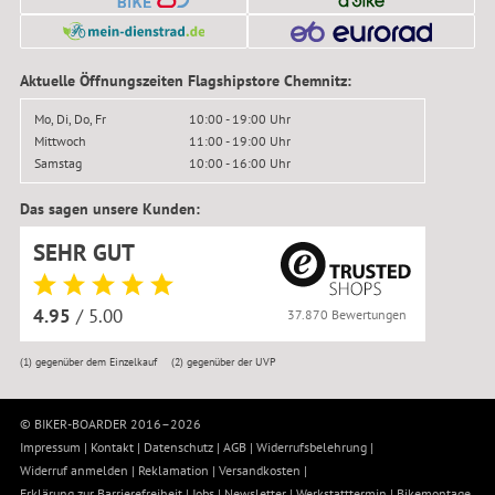
Aktuelle Öffnungszeiten Flagshipstore Chemnitz:
Mo, Di, Do, Fr
10:00 - 19:00 Uhr
Mittwoch
11:00 - 19:00 Uhr
Samstag
10:00 - 16:00 Uhr
Das sagen unsere Kunden:
SEHR GUT
4.95
/ 5.00
37.870 Bewertungen
(1)
gegenüber dem Einzelkauf
(2)
gegenüber der UVP
© BIKER-BOARDER 2016–2026
Impressum
|
Kontakt
|
Datenschutz
|
AGB
|
Widerrufsbelehrung
|
Widerruf anmelden
|
Reklamation
|
Versandkosten
|
Erklärung zur Barrierefreiheit
|
Jobs
|
Newsletter
|
Werkstatttermin
|
Bikemontage