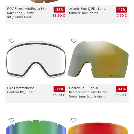
POC Fovea Mid/Fovea Mid
Atomic Four Q FDL Lens,
-26%
-42%
Race Lens, Clarity
Pink/Yellow Stereo
58,90 €
40,90 €
Int./Sunny Gold
Giro Ersatzscheibe
Oakley Fall Line XL
-37%
-41%
Contour RS, Clear
Replacement Lens, Prizm
43,90 €
68,90 €
Snow Sage Gold Iridium