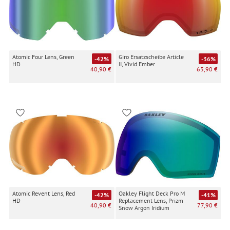
Atomic Four Lens, Green
Giro Ersatzscheibe Article
-42%
-36%
HD
II, Vivid Ember
40,90 €
63,90 €
Atomic Revent Lens, Red
Oakley Flight Deck Pro M
-42%
-41%
HD
Replacement Lens, Prizm
40,90 €
77,90 €
Snow Argon Iridium