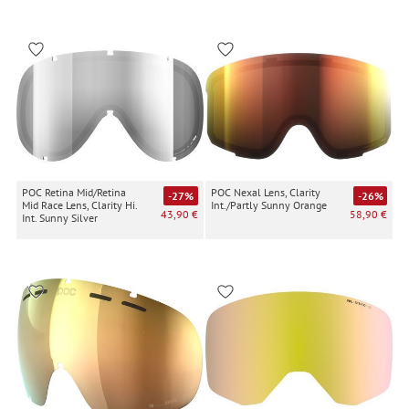
POC Retina Mid/Retina
POC Nexal Lens, Clarity
-27%
-26%
Mid Race Lens, Clarity Hi.
Int./Partly Sunny Orange
43,90 €
58,90 €
Int. Sunny Silver