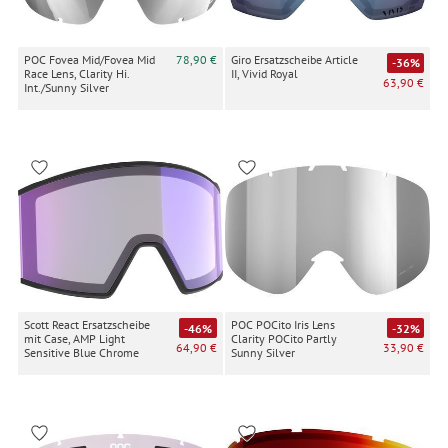
POC Fovea Mid/Fovea Mid
78,90 €
Giro Ersatzscheibe Article
-36%
Race Lens, Clarity Hi.
II, Vivid Royal
63,90 €
Int./Sunny Silver
Scott React Ersatzscheibe
POC POCito Iris Lens
-46%
-32%
mit Case, AMP Light
Clarity POCito Partly
64,90 €
33,90 €
Sensitive Blue Chrome
Sunny Silver