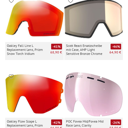
Oakley Fall Line L
Scott React Ersatzscheibe
-41%
-46%
Replacement Lens, Prizm
mit Case, AMP Light
68,90 €
64,90 €
Snow Torch Iridium
Sensitive Bronze Chrome
Oakley Flow Scape L
POC Fovea Mid/Fovea Mid
-42%
-26%
Replacement Lens, Prizm
Race Lens, Clarity
66,90 €
58,90 €