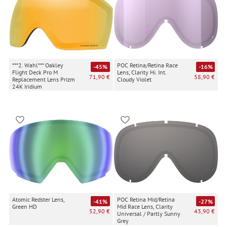
***2. Wahl*** Oakley
POC Retina/Retina Race
-45%
-16%
Flight Deck Pro M
Lens, Clarity Hi. Int.
71,90 €
58,90 €
Replacement Lens Prizm
Cloudy Violet
24K Iridium
Atomic Redster Lens,
POC Retina Mid/Retina
-41%
-27%
Green HD
Mid Race Lens, Clarity
52,90 €
43,90 €
Universal / Partly Sunny
Grey