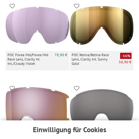
POC Fovea Mid/Fovea Mid
78,90 €
POC Retina/Retina Race
-16%
Race Lens, Clarity Hi.
Lens, Clarity Int. Sunny
58,90 €
Int./Cloudy Violet
Gold
Einwilligung für Cookies
Smith Preview
POC Zonula/Zonula Race
-44%
-26%