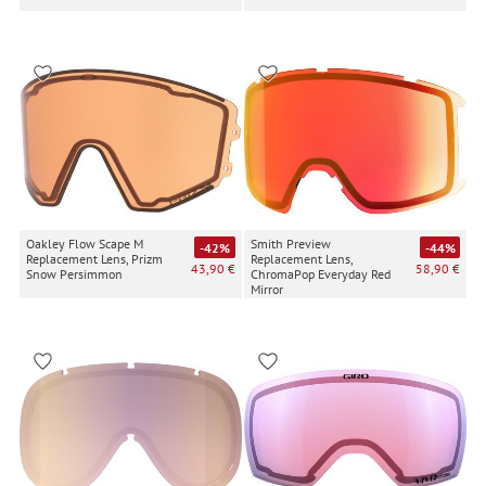
Oakley Flow Scape M
Smith Preview
-42%
-44%
Replacement Lens, Prizm
Replacement Lens,
43,90 €
58,90 €
Snow Persimmon
ChromaPop Everyday Red
Mirror