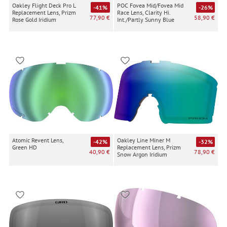
Oakley Flight Deck Pro L
POC Fovea Mid/Fovea Mid
-41%
-26%
Replacement Lens, Prizm
Race Lens, Clarity Hi.
77,90 €
58,90 €
Rose Gold Iridium
Int./Partly Sunny Blue
Atomic Revent Lens,
Oakley Line Miner M
-42%
-32%
Green HD
Replacement Lens, Prizm
40,90 €
78,90 €
Snow Argon Iridium