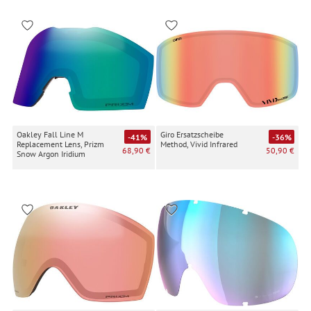
Oakley Fall Line M
Giro Ersatzscheibe
-41%
-36%
Replacement Lens, Prizm
Method, Vivid Infrared
68,90 €
50,90 €
Snow Argon Iridium