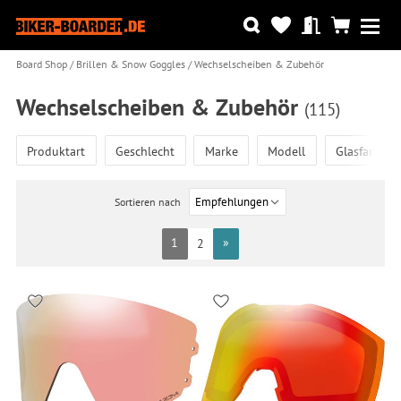
Board Shop
Brillen & Snow Goggles
Wechselscheiben & Zubehör
Wechselscheiben & Zubehör
(115)
Produktart
Geschlecht
Marke
Modell
Glasfarbe
Sortieren nach
1
»
2