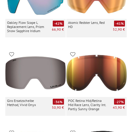
Oakley Flow Scape L
Atomic Redster Lens, Red
-42%
-41%
Replacement Lens, Prizm
HD
66,90 €
52,90 €
Snow Sapphire Iridium
Giro Ersatzscheibe
POC Retina Mid/Retina
-36%
-27%
Method, Vivid Onyx
Mid Race Lens, Clarity Int.
50,90 €
43,90 €
Partly Sunny Orange