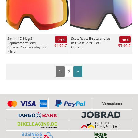
Smith 4D Mag S
Scott React Ersatzscheibe
-24%
-46%
Replacement Lens,
mit Case, AMP Teal
94,90 €
53,90 €
ChromaPop Everyday Red
Chrome
Mirror
1
»
2
Vorauskasse