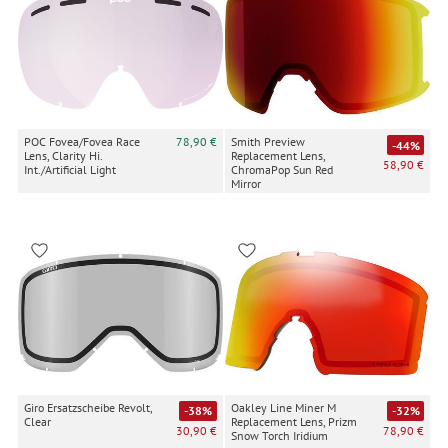
POC Fovea/Fovea Race
78,90 €
Smith Preview
-44%
Lens, Clarity Hi.
Replacement Lens,
58,90 €
Int./Artificial Light
ChromaPop Sun Red
Mirror
Giro Ersatzscheibe Revolt,
Oakley Line Miner M
-38%
-32%
Clear
Replacement Lens, Prizm
30,90 €
78,90 €
Snow Torch Iridium