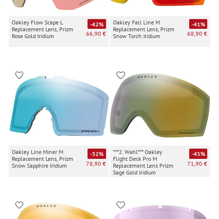
Oakley Flow Scape L
Oakley Fall Line M
-42%
-41%
Replacement Lens, Prizm
Replacement Lens, Prizm
66,90 €
68,90 €
Rose Gold Iridium
Snow Torch Iridium
Oakley Line Miner M
***2. Wahl*** Oakley
-32%
-45%
Replacement Lens, Prizm
Flight Deck Pro M
78,90 €
71,90 €
Snow Sapphire Iridium
Replacement Lens Prizm
Sage Gold Iridium