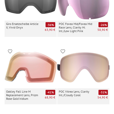
Giro Ersatzscheibe Article
POC Fovea Mid/Fovea Mid
-36%
-26%
II, Vivid Onyx
Race Lens, Clarity Hi.
63,90 €
58,90 €
Int./Low Light Pink
Oakley Fall Line M
POC Vitrea Lens, Clarity
-41%
-31%
Replacement Lens, Prizm
Int./Cloudy Coral
68,90 €
54,90 €
Rose Gold Iridium