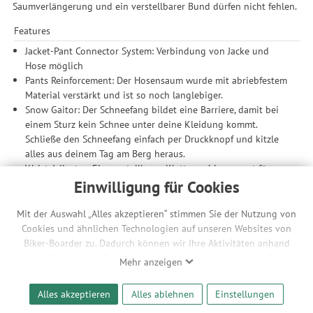
Saumverlängerung und ein verstellbarer Bund dürfen nicht fehlen.
Features
Jacket-Pant Connector System: Verbindung von Jacke und
Hose möglich
Pants Reinforcement: Der Hosensaum wurde mit abriebfestem
Material verstärkt und ist so noch langlebiger.
Snow Gaitor: Der Schneefang bildet eine Barriere, damit bei
einem Sturz kein Schnee unter deine Kleidung kommt.
Schließe den Schneefang einfach per Druckknopf und kitzle
alles aus deinem Tag am Berg heraus.
Waist Adjustor: Ein verstellbarer Klettverschluss sorgt für
optimale Passform. So einfach geht Komfort.
Einwilligung für Cookies
Pant Hem Maximiser: Damit lässt sich das Hosenbein ganz
einfach per Reißverschluss oder Knopf erweitern.
Mit der Auswahl „Alles akzeptieren“ stimmen Sie der Nutzung von
Cookies und ähnlichen Technologien auf unseren Websites von
Material
Biker-Boarder zu. Dadurch können wir Ihre Aktivitäten anhand
20K Wassersäule / 20K Atmungsaktivität
Ihrer Geräte- und Browsereinstellungen nachvollziehen. Dies
Mehr anzeigen
Tech Stretch: minimaler Stretchanteil für eine komfortablere
ermöglicht es uns, anhand ihrer Interessen nutzungsbasierte
Passform
Werbeanzeigen für Sie bereitzustellen sowie Funktionalitäten
Alles akzeptieren
Alles ablehnen
Einstellungen
unserer Website sicherzustellen und stetig zu verbessern. Dabei
Nähte, Reißverschluss und Belüftung