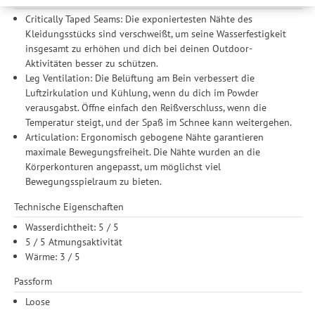
werden Ihre Daten auch an Drittanbieter und Werbepartner
weitergegeben. Die Verarbeitung erfolgt ausschließlich zum
Critically Taped Seams: Die exponiertesten Nähte des
Zwecke der Einbindung von Streaming-Inhalten und der
Kleidungsstücks sind verschweißt, um seine Wasserfestigkeit
Durchführung von statistischer Analyse, Reichweitenmessungen,
insgesamt zu erhöhen und dich bei deinen Outdoor-
Produktempfehlungen und nutzungsbasierter Werbung.
Aktivitäten besser zu schützen.
Informationen zu den einzelnen Funktionen, den Drittanbietern
Leg Ventilation: Die Belüftung am Bein verbessert die
und der Speicherdauer finden Sie unter Einstellungen. Diese
Luftzirkulation und Kühlung, wenn du dich im Powder
Einwilligung ist freiwillig, für die Nutzung unserer Website nicht
verausgabst. Öffne einfach den Reißverschluss, wenn die
erforderlich und gilt, bis sie widerrufen wird. Sie können Ihre
Temperatur steigt, und der Spaß im Schnee kann weitergehen.
Einwilligung unter Einstellungen lediglich für bestimmte
Articulation: Ergonomisch gebogene Nähte garantieren
Drittanbieter erteilen und jederzeit für die Zukunft widerrufen.
maximale Bewegungsfreiheit. Die Nähte wurden an die
Körperkonturen angepasst, um möglichst viel
Bewegungsspielraum zu bieten.
Technische Eigenschaften
Wasserdichtheit: 5 / 5
5 / 5 Atmungsaktivität
Wärme: 3 / 5
Passform
Loose