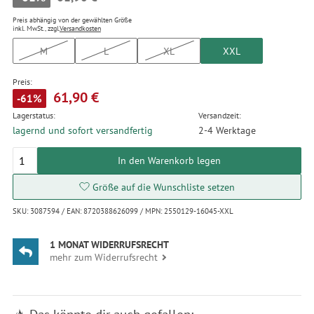
Preis abhängig von der gewählten Größe
inkl. MwSt., zzgl.
Versandkosten
M
L
XL
XXL
Preis:
61,90 €
-61%
Lagerstatus:
Versandzeit:
lagernd und sofort versandfertig
2-4 Werktage
In den Warenkorb legen
Größe auf die Wunschliste setzen
SKU: 3087594 / EAN: 8720388626099 / MPN: 2550129-16045-XXL
1 MONAT WIDERRUFSRECHT
mehr zum Widerrufsrecht