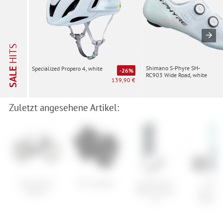
HITS
Shimano S-Phyre SH-
Specialized Propero 4, white
SALE
-26%
RC903 Wide Road, white
139,90 €
Zuletzt angesehene Artikel:
Cube Editor
Giro Jag'ette
Armada Set:
Fische
Hybrid
ARVw+Schizo
Transalp
14
Carbon