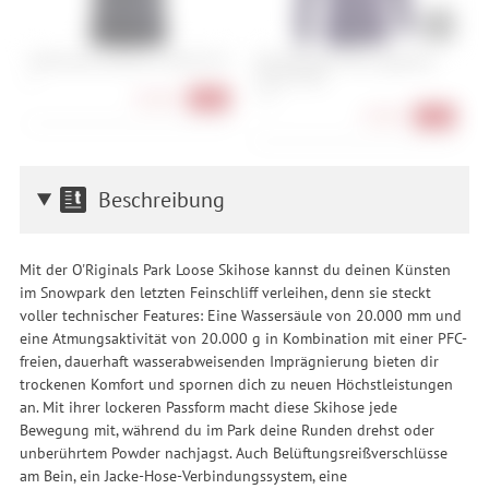
Craft Active Extreme X Wind SS M
ION Baselayer Tee Longsleeve
I
Merino Men
M
S
L, XL
S,
42,90 €
-46%
27,90 €
-72%
Beschreibung
Mit der O'Riginals Park Loose Skihose kannst du deinen Künsten
im Snowpark den letzten Feinschliff verleihen, denn sie steckt
voller technischer Features: Eine Wassersäule von 20.000 mm und
eine Atmungsaktivität von 20.000 g in Kombination mit einer PFC-
freien, dauerhaft wasserabweisenden Imprägnierung bieten dir
trockenen Komfort und spornen dich zu neuen Höchstleistungen
an. Mit ihrer lockeren Passform macht diese Skihose jede
Bewegung mit, während du im Park deine Runden drehst oder
unberührtem Powder nachjagst. Auch Belüftungsreißverschlüsse
am Bein, ein Jacke-Hose-Verbindungssystem, eine