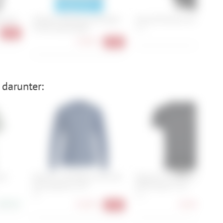
 (rec)
Shimano Bremszug-Set Road
Assos RS Gloves Targa
Sil-Tec beschichtet
M, L
-26%
68,90
19,90 €
-29%
 darunter:
ool
Ortovox 120 Merino Cool Tec
Ortovox 120 Merino Cool Te
Fast Upward LS M
MTN Stripe TS M
XL
S, L
88,90 €
56,90 €
46,90 €
-37%
-37