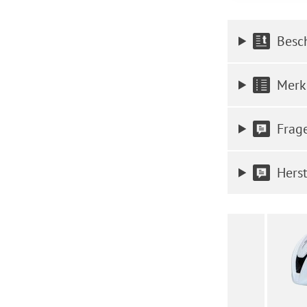
Besc
Merk
Frag
Herst