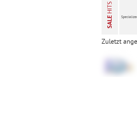
HITS
Specialize
SALE
Zuletzt ange
Oakley Fall
Line M