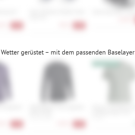
emsschuh
Stan's NoTubes Tubeless Valve
Vaude Aqua Back Single
Color Kit
62,90 €
90 €
7,90 €
-31%
-28%
 Wetter gerüstet – mit dem passenden Baselayer
10% Extrarabatt
e Longsleeve
ION Baselayer Tee Longsleeve
Ortovox 150 Merino C
Merino Men
Climbing Vibes TS M
S, M, L, XL, XXL
M, L, XL
90 €
27,90 €
-72%
-72%