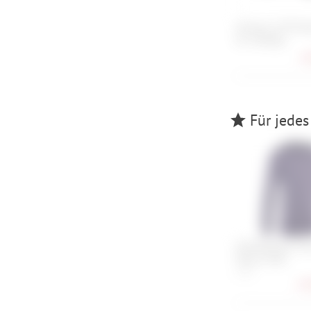
Shimano S70T Br
für Alufelge
6,
Für jedes
ION Baselayer Te
Merino Men
L, XL
27,