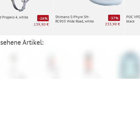
Shimano S-Phyre SH-
POC VPD 
d Propero 4, white
-37%
-26%
RC903 Wide Road, white
black
233,90 €
139,90 €
sehene Artikel:
Line
Icelantic
Faction
Craft Core B
SubZ LS Jers
Vorauskasse