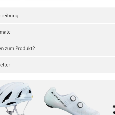
hreibung
male
en zum Produkt?
eller