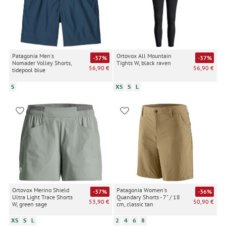
Patagonia Men's
Ortovox All Mountain
-37%
-37%
Nomader Volley Shorts,
Tights W, black raven
56,90 €
56,90 €
tidepool blue
S
XS
S
L
Ortovox Merino Shield
Patagonia Women's
-37%
-36%
Ultra Light Trace Shorts
Quandary Shorts - 7" / 18
53,90 €
50,90 €
W, green sage
cm, classic tan
XS
S
L
2
4
6
8