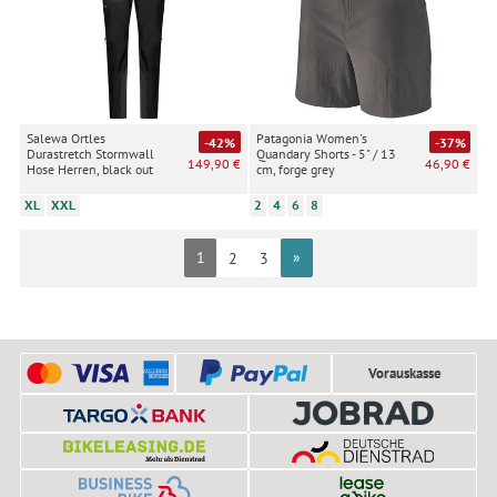
Salewa Ortles
Patagonia Women's
-42%
-37%
Durastretch Stormwall
Quandary Shorts - 5" / 13
149,90 €
46,90 €
Hose Herren, black out
cm, forge grey
XL
XXL
2
4
6
8
1
»
2
3
Vorauskasse