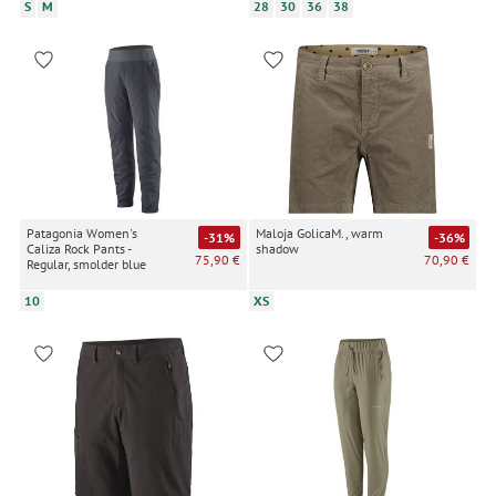
S
M
28
30
36
38
Patagonia Women's
Maloja GolicaM., warm
-31%
-36%
Caliza Rock Pants -
shadow
75,90 €
70,90 €
Regular, smolder blue
10
XS