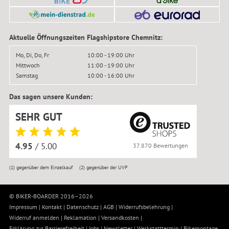
Aktuelle Öffnungszeiten Flagshipstore Chemnitz:
Mo, Di, Do, Fr
10:00 - 19:00 Uhr
Mittwoch
11:00 - 19:00 Uhr
Samstag
10:00 - 16:00 Uhr
Das sagen unsere Kunden:
SEHR GUT
4.95
/ 5.00
37.870 Bewertungen
(1)
gegenüber dem Einzelkauf
(2)
gegenüber der UVP
© BIKER-BOARDER 2016–2026
Impressum
|
Kontakt
|
Datenschutz
|
AGB
|
Widerrufsbelehrung
|
Widerruf anmelden
|
Reklamation
|
Versandkosten
|
Erklärung zur Barrierefreiheit
|
Jobs
|
Newsletter
|
Werkstatttermin
|
Bikemontage