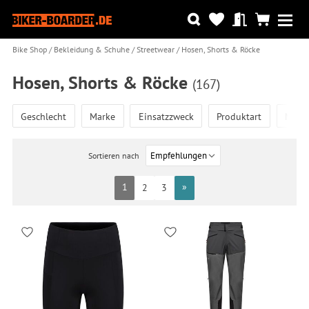
Bike Shop
Bekleidung & Schuhe
Streetwear
Hosen, Shorts & Röcke
Hosen, Shorts & Röcke
(167)
Geschlecht
Marke
Einsatzzweck
Produktart
Mode
Sortieren nach
1
»
2
3