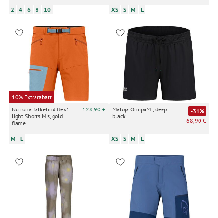
2
4
6
8
10
XS
S
M
L
10% Extrarabatt
Norrona falketind flex1
128,90 €
Maloja OniipaM., deep
-31%
light Shorts M's, gold
black
68,90 €
flame
M
L
XS
S
M
L