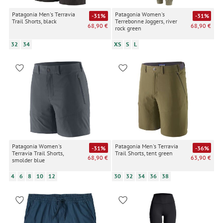
Patagonia Men's Terravia
Patagonia Women's
-31%
-31%
Trail Shorts, black
Terrebonne Joggers, river
68,90 €
68,90 €
rock green
32
34
XS
S
L
Patagonia Women's
Patagonia Men's Terravia
-31%
-36%
Terravia Trail Shorts,
Trail Shorts, tent green
68,90 €
63,90 €
smolder blue
4
6
8
10
12
30
32
34
36
38