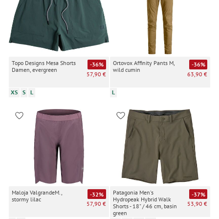
Topo Designs Mesa Shorts
Ortovox Affinity Pants M,
-36%
-36%
Damen, evergreen
wild cumin
57,90 €
63,90 €
XS
S
L
L
Maloja ValgrandeM.,
Patagonia Men's
-32%
-37%
stormy lilac
Hydropeak Hybrid Walk
57,90 €
53,90 €
Shorts - 18" / 46 cm, basin
green