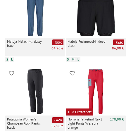
Maloja MelachM., dusty
Maloja ReckmoosM., deep
-35%
-36%
blue
black
64,90 €
86,90 €
S
L
S
M
L
10% Extrarabatt
Patagonia Women's
Norrona falketind flex1
178,90 €
-36%
Chambeau Rock Pants,
Light Pants W's, aura
82,90 €
black
orange