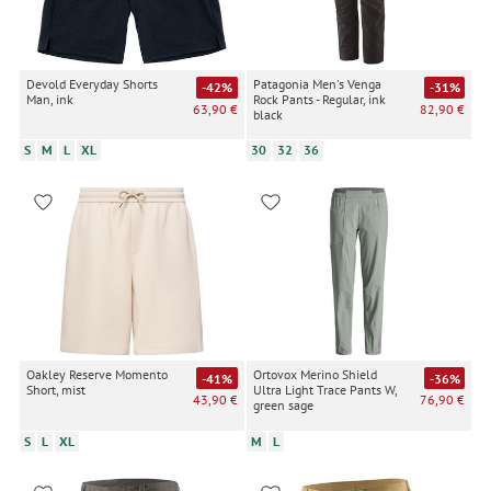
Devold Everyday Shorts
Patagonia Men's Venga
-42%
-31%
Man, ink
Rock Pants - Regular, ink
63,90 €
82,90 €
black
S
M
L
XL
30
32
36
Oakley Reserve Momento
Ortovox Merino Shield
-41%
-36%
Short, mist
Ultra Light Trace Pants W,
43,90 €
76,90 €
green sage
S
L
XL
M
L