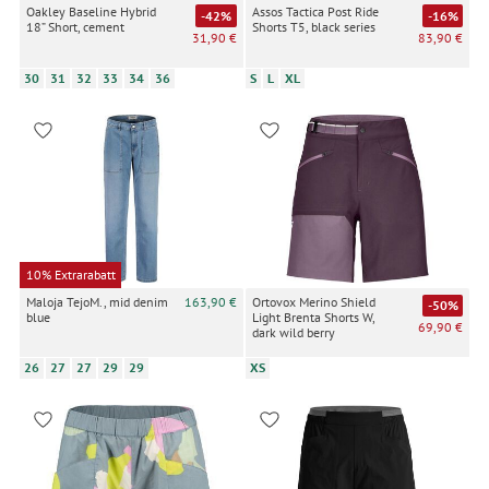
Oakley Baseline Hybrid
Assos Tactica Post Ride
-42%
-16%
18” Short, cement
Shorts T5, black series
31,90 €
83,90 €
30
31
32
33
34
36
S
L
XL
10% Extrarabatt
Maloja TejoM., mid denim
163,90 €
Ortovox Merino Shield
-50%
blue
Light Brenta Shorts W,
69,90 €
dark wild berry
26
27
27
29
29
XS