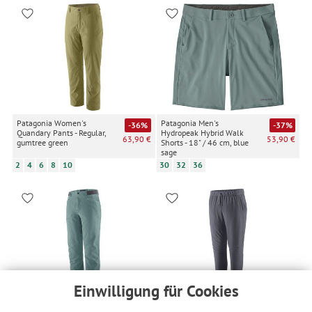
Patagonia Women's
Patagonia Men's
-36%
-37%
Quandary Pants - Regular,
Hydropeak Hybrid Walk
63,90 €
53,90 €
gumtree green
Shorts - 18" / 46 cm, blue
sage
2
4
6
8
10
30
32
36
Einwilligung für Cookies
Patagonia Men's Venga
Patagonia Men's
-31%
-31%