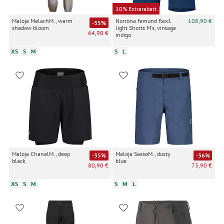
10% Extrarabatt
Maloja MelachM., warm
Norrona femund flex1
108,90 €
-35%
shadow bloom
light Shorts M's, vintage
64,90 €
indigo
XS
S
M
S
L
Maloja ChanalM., deep
Maloja SassoM., dusty
-35%
-36%
black
blue
80,90 €
73,90 €
XS
S
M
S
M
L