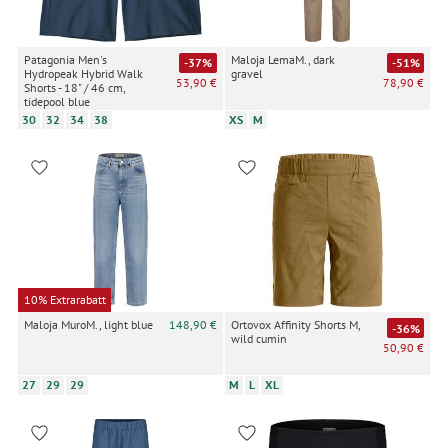
Patagonia Men's
Maloja LemaM., dark
-37%
-51%
Hydropeak Hybrid Walk
gravel
53,90 €
78,90 €
Shorts - 18" / 46 cm,
tidepool blue
30
32
34
38
XS
M
10% Extrarabatt
Maloja MuroM., light blue
148,90 €
Ortovox Affinity Shorts M,
-36%
wild cumin
50,90 €
27
29
29
M
L
XL