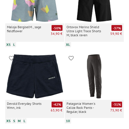
Maloja BergiselM., sage
Ortovox Merino Shield
-50%
-37%
fieldflower
Ultra Light Trace Shorts
34,90 €
59,90 €
M, black raven
XS
L
XL
Devold Everyday Shorts
Patagonia Women's
-42%
-31%
Wmn, ink
Caliza Rock Pants -
63,90 €
75,90 €
Regular, black
XS
S
M
L
10