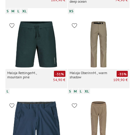
deep ocean
S
M
L
XL
XS
Maloja RettingerM.,
Maloja OberinnM., warm
-31%
-35%
mountain pine
shadow
54,90 €
109,90 €
L
S
M
L
XL