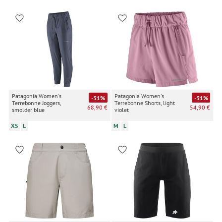
Patagonia Women's
Patagonia Women's
-31%
-31%
Terrebonne Joggers,
Terrebonne Shorts, light
68,90 €
54,90 €
smolder blue
violet
XS
L
M
L