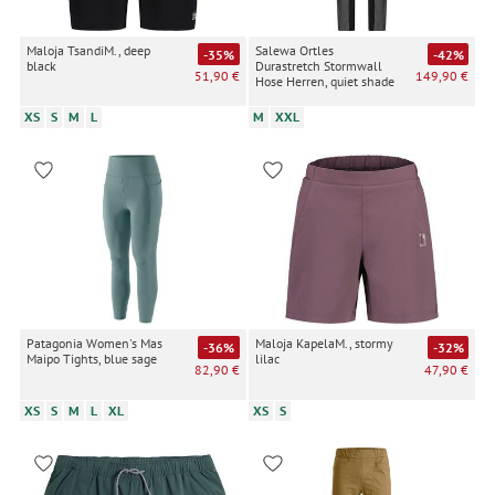
Maloja TsandiM., deep
Salewa Ortles
-35%
-42%
black
Durastretch Stormwall
51,90 €
149,90 €
Hose Herren, quiet shade
XS
S
M
L
M
XXL
Patagonia Women's Mas
Maloja KapelaM., stormy
-36%
-32%
Maipo Tights, blue sage
lilac
82,90 €
47,90 €
XS
S
M
L
XL
XS
S