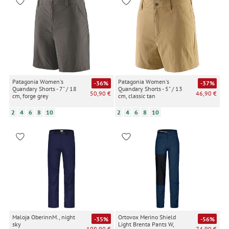
Patagonia Women's
Patagonia Women's
-36%
-37%
Quandary Shorts - 7" / 18
Quandary Shorts - 5" / 13
50,90 €
46,90 €
cm, forge grey
cm, classic tan
2
4
6
8
10
2
4
6
8
10
Maloja OberinnM., night
Ortovox Merino Shield
-35%
-56%
sky
Light Brenta Pants W,
109,90 €
74,90 €