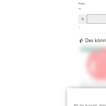
Preis:
—
0
—
Das könnt
10% Extrarabatt
Norrona fjørå equ
lightweight Long 
S, M, L, XL
Mit der Auswahl „Alle