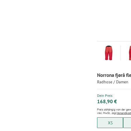
Norrona fjørå fl
Radhose / Damen
Dein Preis:
168,90 €
Preis abhängig von der ge
inkl. MwSt., zzgl.
Versandkos
XS