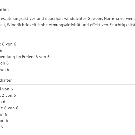
ktion
es, atmungsaktives und dauerhaft winddichtes Gewebe. Norrøna verwende
eit, Winddichtigkeit, hohe Atmungsaktivität und effektiven Feuchtigkeitstr
: 6 von 6
 6
wendung im Freien: 6 von 6
von 6
 von 6
chaften
4 von 6
: 2 von 6
on 6
t: 6 von 6
on 6
von 6
 6