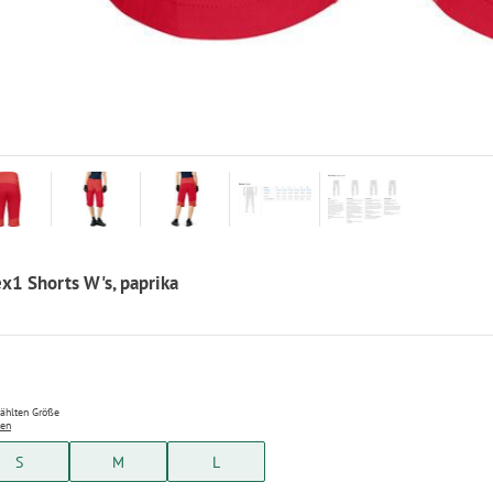
ex1 Shorts W's, paprika
wählten Größe
ten
S
M
L