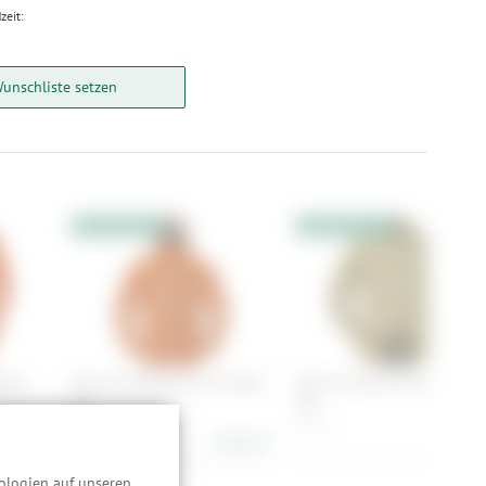
zeit:
Wunschliste setzen
10% Extrarabatt
10% Extrarabatt
liser
Norrona falketind dri1 Jacket
Norrona femund flannel Shir
M's
M's
S, XL
S, M, L
348,90 €
198,90
-41%
ologien auf unseren