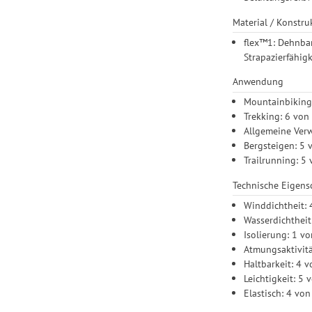
Material / Konstru
flex™1: Dehnbar
Strapazierfähigk
Anwendung
Mountainbiking
Trekking: 6 von
Allgemeine Ver
Bergsteigen: 5 
Trailrunning: 5
Technische Eigens
Winddichtheit: 
Wasserdichtheit
Isolierung: 1 v
Atmungsaktivitä
Haltbarkeit: 4 v
Leichtigkeit: 5 
Elastisch: 4 von