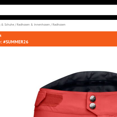
g & Schuhe
Radhosen & Innenhosen
Radhosen
t
de: #SUMMER26