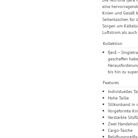
eine hervorragend
Knien und Gesäß b
Seitentaschen für 
Sorgen um Kältelü
Luftstrom als auch
Kollektion
fjørå – Singlet
geschaffen habe
Herausforderung
bis hin zu supe
Features
Individuelles T
Hohe Taille
Silikonband in 
Vorgeformte Kn
Verstärkte Sitzf
Zwei Handeinsc
Cargo-Tasche
Belüftungsreißv