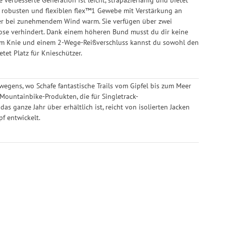
 robusten und flexiblen flex™1 Gewebe mit Verstärkung an
der bei zunehmendem Wind warm. Sie verfügen über zwei
Hose verhindert. Dank einem höheren Bund musst du dir keine
um Knie und einem 2-Wege-Reißverschluss kannst du sowohl den
tet Platz für Knieschützer.
wegens, wo Schafe fantastische Trails vom Gipfel bis zum Meer
 Mountainbike-Produkten, die für Singletrack-
 ganze Jahr über erhältlich ist, reicht von isolierten Jacken
f entwickelt.