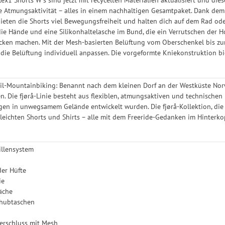
e Atmungsaktivität – alles in einem nachhaltigen Gesamtpaket. Dank dem
ieten die Shorts viel Bewegungsfreiheit und halten dich auf dem Rad o
die Hände und eine Silikonhaltelasche im Bund, die ein Verrutschen der 
cken machen. Mit der Mesh-basierten Belüftung vom Oberschenkel bis z
 die Belüftung individuell anpassen. Die vorgeformte Kniekonstruktion bie
rail-Mountainbiking: Benannt nach dem kleinen Dorf an der Westküste Nor
n. Die fjørå-Linie besteht aus flexiblen, atmungsaktiven und technischen
en in unwegsamem Gelände entwickelt wurden. Die fjørå-Kollektion, die das
rleichten Shorts und Shirts – alle mit dem Freeride-Gedanken im Hinterkop
aillensystem
der Hüfte
ie
läche
hubtaschen
erschluss mit Mesh