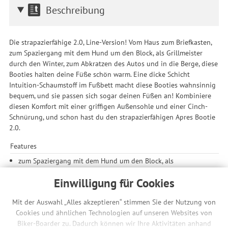
Beschreibung
Die strapazierfähige 2.0, Line-Version! Vom Haus zum Briefkasten,
zum Spaziergang mit dem Hund um den Block, als Grillmeister
durch den Winter, zum Abkratzen des Autos und in die Berge, diese
Booties halten deine Füße schön warm. Eine dicke Schicht
Intuition-Schaumstoff im Fußbett macht diese Booties wahnsinnig
bequem, und sie passen sich sogar deinen Füßen an! Kombiniere
diesen Komfort mit einer griffigen Außensohle und einer Cinch-
Schnürung, und schon hast du den strapazierfähigen Apres Bootie
2.0.
Features
zum Spaziergang mit dem Hund um den Block, als
Grillmeister durch den Winter, zum Abkratzen des Autos und
Einwilligung für Cookies
in die Berge
dicke Schicht Intuition-Schaumstoff im Fußbett
Mit der Auswahl „Alles akzeptieren“ stimmen Sie der Nutzung von
griffige Außensohle und Cinch-Schnürung
Cookies und ähnlichen Technologien auf unseren Websites von
Lieferumfang
Biker-Boarder zu. Dadurch können wir Ihre Aktivitäten anhand