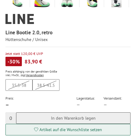
Line Bootie 2.0, retro
Hüttenschuhe / Unisex
Jetzt statt 120,00 € UVP
-30%
83,90 €
Preis abhängig von der gewählten Größe
inkl. MwSt., zzgl.
Versandkosten
35.5-38
38.5-41.5
Preis:
Lagerstatus:
Versandzeit:
—
—
—
0
In den Warenkorb legen
Artikel auf die Wunschliste setzen