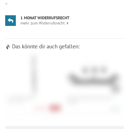
—
1 MONAT WIDERRUFSRECHT
mehr zum Widerrufsrecht
Das könnte dir auch gefallen:
K2 Wayback 88 W
ORTLIEB Kantenschutz QL2.1
G
(E256)
H
160 cm, 167 cm
S
259,00 €
-57%
8,90 €