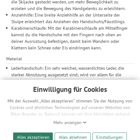
die Skijacke gesteckt werden, um mehr Beweglichkeit zu
erzielen und die Bewegung des Handgelenks zu erleichtern.
Anziehhilfe: Eine breite Anziehhilfe an der Unterseite der
Stulpe erleichtert das Anziehen des Handschuhs/Fäustlings.
Karabinerschlaufe: Mit der Karabinerschlaufe am Mittelfinger
kannst du die Handschuhe mit den Fingern nach oben an
deiner Ausrüstung befestigen, damit beim Wandern oder
Klettern kein Schnee oder Eis eindringen kann.
Material
Lederhandschuh: Ein sehr weiches, wasserdichtes Leder, die
starker Abnützung ausgesetzt sind; wird vor allem für die
Innenhand verwendet.
Einwilligung für Cookies
Handfläche
Mit der Auswahl „Alles akzeptieren“ stimmen Sie der Nutzung von
Verstärkte Lederhandfläche: Abriebfeste Ziegenleder-Aufsätze
Cookies und ähnlichen Technologien auf unseren Websites von
in der Handfläche und am Zeigefinger für Elastizität und
Biker-Boarder zu. Dadurch können wir Ihre Aktivitäten anhand
Strapazierfähigkeit.
Ihrer Geräte- und Browsereinstellungen nachvollziehen. Dies
Mehr anzeigen
Innenfutter
ermöglicht es uns, anhand ihrer Interessen nutzungsbasierte
Werbeanzeigen für Sie bereitzustellen sowie Funktionalitäten
Fleece: Dieses Fleece ist aufgrund seines geringen Gewichts
Alles akzeptieren
Alles ablehnen
Einstellungen