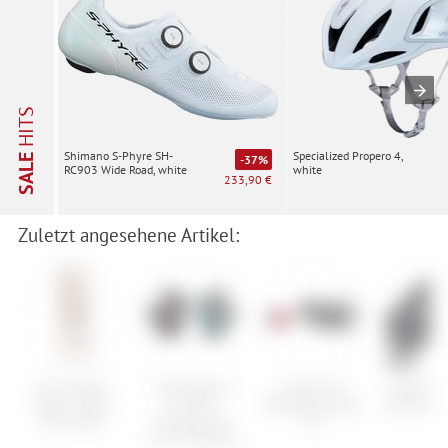
HITS
Specialized Propero 4,
Shimano S-Phyre SH-
SALE
-37%
white
RC903 Wide Road, white
233,90 €
Zuletzt angesehene Artikel:
Eivy Pocket
Cube Natural
Cube Acid
Shimano
Merino Wool
Fit WLS
Beleuchtungsset
Sohlenab
Rib Tights
Handschuhe
Pro
Sun Kurzfinger