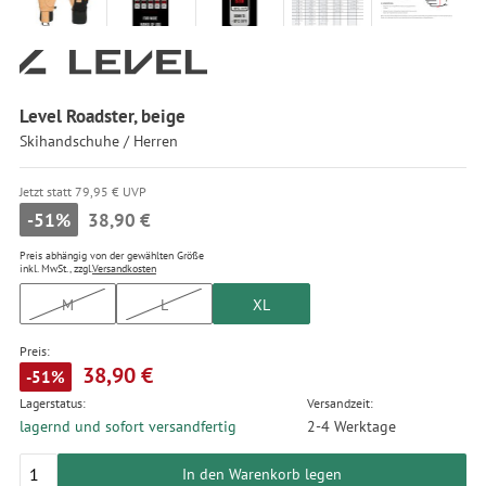
Level Roadster, beige
Skihandschuhe / Herren
Jetzt statt 79,95 € UVP
-51%
38,90 €
Preis abhängig von der gewählten Größe
inkl. MwSt., zzgl.
Versandkosten
M
L
XL
Preis:
38,90 €
-51%
Lagerstatus:
Versandzeit:
lagernd und sofort versandfertig
2-4 Werktage
In den Warenkorb legen