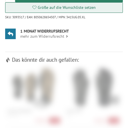
Größe auf die Wunschliste setzen
SKU: 3093517 / EAN: 8050628654507 / MPN: 3415UG.05.XL
1 MONAT WIDERRUFSRECHT
mehr zum Widerrufsrecht
Das könnte dir auch gefallen:
Level Suburban
Level WB
H
S, M, S, M
M, L
1
39,90 €
36,90 €
-39%
-51%