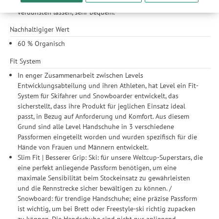
unserer Website sicherzustellen und stetig zu verbessern. Dabei
und seiner Anti-Schweiß-Eigenschaften, die Feuchtigkeit
werden Ihre Daten auch an Drittanbieter und Werbepartner
verdunsten lassen, sehr bequem.
weitergegeben. Die Verarbeitung erfolgt ausschließlich zum
Nachhaltigiger Wert
Zwecke der Einbindung von Streaming-Inhalten und der
Durchführung von statistischer Analyse, Reichweitenmessungen,
60 % Organisch
Produktempfehlungen und nutzungsbasierter Werbung.
Fit System
Informationen zu den einzelnen Funktionen, den Drittanbietern
und der Speicherdauer finden Sie unter Einstellungen. Diese
In enger Zusammenarbeit zwischen Levels
Einwilligung ist freiwillig, für die Nutzung unserer Website nicht
Entwicklungsabteilung und ihren Athleten, hat Level ein Fit-
erforderlich und gilt, bis sie widerrufen wird. Sie können Ihre
System für Skifahrer und Snowboarder entwickelt, das
Einwilligung unter Einstellungen lediglich für bestimmte
sicherstellt, dass ihre Produkt für jeglichen Einsatz ideal
Drittanbieter erteilen und jederzeit für die Zukunft widerrufen.
passt, in Bezug auf Anforderung und Komfort. Aus diesem
Grund sind alle Level Handschuhe in 3 verschiedene
Passformen eingeteilt worden und wurden spezifisch für die
Hände von Frauen und Männern entwickelt.
Slim Fit | Besserer Grip: Ski: für unsere Weltcup-Superstars, die
eine perfekt anliegende Passform benötigen, um eine
maximale Sensibilität beim Stockeinsatz zu gewährleisten
und die Rennstrecke sicher bewältigen zu können. /
Snowboard: für trendige Handschuhe; eine präzise Passform
ist wichtig, um bei Brett oder Freestyle-ski richtig zupacken
zu können. Die Handschuhe sind nicht nur anliegend,