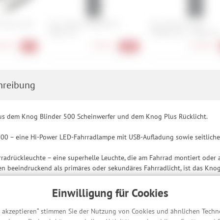
UX-Lock 100
Abus Bordo 6000K/90 +
Abus Bordo Granit
Halter SH
6500K/120 + Halter S
,90 €
79,90 €
164,90 €
-7%
-20%
hreibung
us dem Knog Blinder 500 Scheinwerfer und dem Knog Plus Rücklicht.
500 – eine Hi-Power LED-Fahrradlampe mit USB-Aufladung sowie seitliche
radrückleuchte – eine superhelle Leuchte, die am Fahrrad montiert oder
n beeindruckend als primäres oder sekundäres Fahrradlicht, ist das Knog
Einwilligung für Cookies
rfer
hrradlampe mit USB-Aufladung sowie seitlicher Sichtbarkeit
s akzeptieren“ stimmen Sie der Nutzung von Cookies und ähnlichen Techn