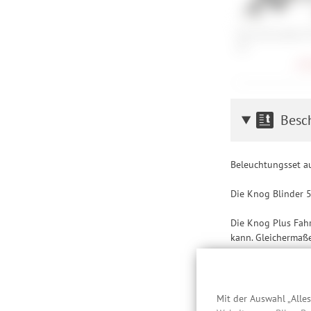
Tex-Lock Eyelet 
cm
128
Besc
Beleuchtungsset a
Die Knog Blinder 
Die Knog Plus Fahr
kann. Gleichermaße
gleichermaßen.
Features Scheinwe
Hi-Power LED-Fa
Mit der Auswahl „Alle