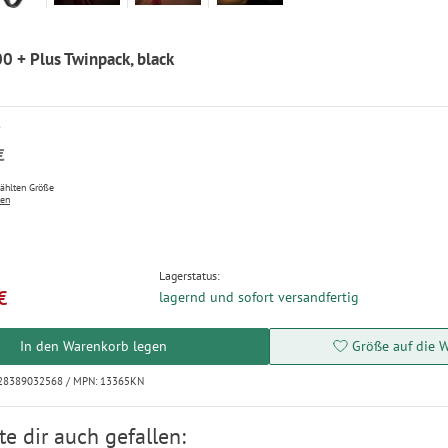
0 + Plus Twinpack, black
P
€
wählten Größe
ten
Lagerstatus:
€
lagernd und sofort versandfertig
In den Warenkorb legen
Größe auf die W
328389032568 / MPN: 13365KN
e dir auch gefallen: