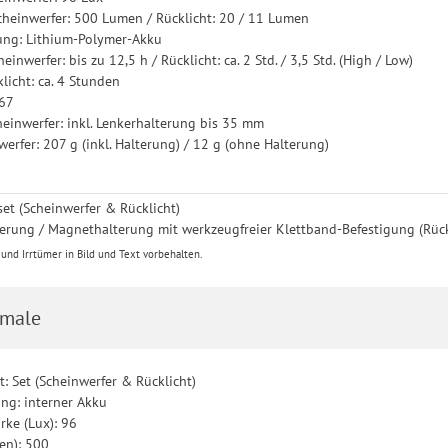
Scheinwerfer: 500 Lumen / Rücklicht: 20 / 11 Lumen
ung: Lithium-Polymer-Akku
einwerfer: bis zu 12,5 h / Rücklicht: ca. 2 Std. / 3,5 Std. (High / Low)
licht: ca. 4 Stunden
P67
heinwerfer: inkl. Lenkerhalterung bis 35 mm
erfer: 207 g (inkl. Halterung) / 12 g (ohne Halterung)
et (Scheinwerfer & Rücklicht)
lterung / Magnethalterung mit werkzeugfreier Klettband-Befestigung (Rück
nd Irrtümer in Bild und Text vorbehalten.
male
: Set (Scheinwerfer & Rücklicht)
ng: interner Akku
rke (Lux): 96
en): 500