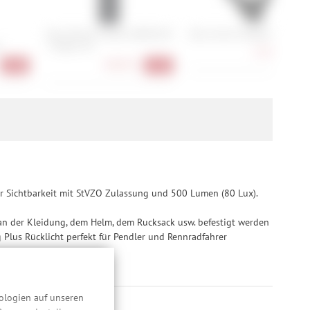
Abus Bordo Combo 6000C/90
Abus Yarnit 4004K/110
H
+ Halter SH
72,90 €
-9
88,90 €
-18%
-11%
r Sichtbarkeit mit StVZO Zulassung und 500 Lumen (80 Lux).
 an der Kleidung, dem Helm, dem Rucksack usw. befestigt werden
 Plus Rücklicht perfekt für Pendler und Rennradfahrer
ologien auf unseren