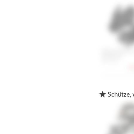
Endura FS260-Pr
Handschuh
XS, S, L, XL
20,
Schütze, 