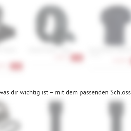
o Thermo
Knog Oi Classic - Large
Evoc Protector Jacket 
S, M, XL
16,90 €
-15%
224,90 €
90 €
-40%
was dir wichtig ist – mit dem passenden Schloss