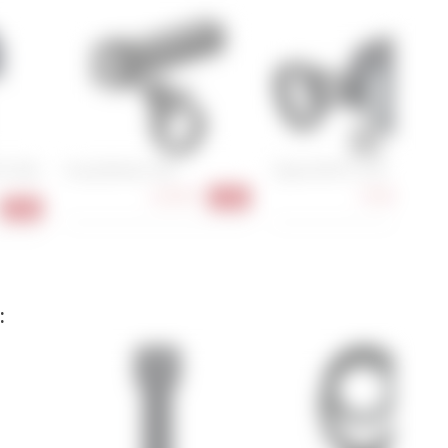
Pro Men
Knog Blinder 500
Sigma EOX FL 150
62,90 €
74,90 €
-21%
-25
-34%
: