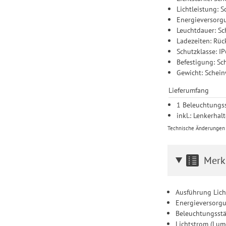
Lichtleistung: 
Energieversorg
Leuchtdauer: Sch
Ladezeiten: Rück
Schutzklasse: I
Befestigung: Sc
Gewicht: Scheinw
Lieferumfang
1 Beleuchtungss
inkl.: Lenkerha
Technische Änderungen u
Merk
Ausführung Licht
Energieversorgu
Beleuchtungsstä
Lichtstrom (Lum