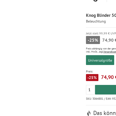
Knog Blinder 50
Beleuchtung
Jetzt statt 99,99 € UV
-25%
74,90 
Preis abhängig von der ge
inkl. MwSt., zzgl.
Versandkos
Universalgröße
Preis:
74,90 
-25%
SKU: 3064881 / EAN: 9
Das könnt