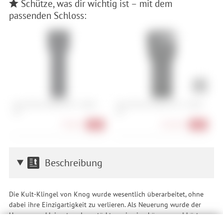
Schütze, was dir wichtig ist – mit dem
passenden Schloss:
Abus Bordo 6000K/90 + Halter
Abus Bordo 6500A/110 + Halter
T
SH
SH
79,90 €
223,90 €
-20%
-10%
Beschreibung
Die Kult-Klingel von Knog wurde wesentlich überarbeitet, ohne
dabei ihre Einzigartigkeit zu verlieren. Als Neuerung wurde der
Hammer verkleinert und verstärkt sowie eine kürzere und härte