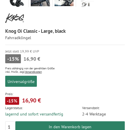
Knog Oi Classic - Large, black
Fahrradklingel
Jetzt statt 19,99 € UVP
-15%
16,90 €
Preis abhängig von der gewählten Größe
inkl. MwSt., zzgl.
Versandkosten
Universalgröße
Preis:
16,90 €
-15%
Lagerstatus:
Versandzeit:
lagernd und sofort versandfertig
2-4 Werktage
In den Warenkorb legen