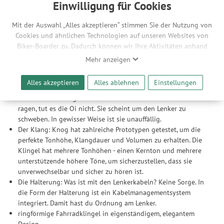
Feder verbaut, was nicht nur für eine größere Stabilität sondern
Einwilligung für Cookies
auch für ein lauteres Klingeln sorgt. So erreicht die neue Knog Oi
Classic eine durchschnittliche Lautstärke von 85 Dezibel und ist
Mit der Auswahl „Alles akzeptieren“ stimmen Sie der Nutzung von
somit auch für den Einsatz an E-Bikes freigegeben.
Cookies und ähnlichen Technologien auf unseren Websites von
Biker-Boarder zu. Dadurch können wir Ihre Aktivitäten anhand
Hier in der Large-Ausführung für Lenkerdurchmesser von 23,8 bis
Ihrer Geräte- und Browsereinstellungen nachvollziehen. Dies
Mehr anzeigen
31,8 mm.
ermöglicht es uns, anhand ihrer Interessen nutzungsbasierte
Werbeanzeigen für Sie bereitzustellen sowie Funktionalitäten
Alles akzeptieren
Alles ablehnen
Einstellungen
Features
unserer Website sicherzustellen und stetig zu verbessern. Dabei
Der Look: Wo Klingeln normalerweise nach oben oder außen
werden Ihre Daten auch an Drittanbieter und Werbepartner
ragen, tut es die Oi nicht. Sie scheint um den Lenker zu
weitergegeben. Die Verarbeitung erfolgt ausschließlich zum
schweben. In gewisser Weise ist sie unauffällig.
Zwecke der Einbindung von Streaming-Inhalten und der
Der Klang: Knog hat zahlreiche Prototypen getestet, um die
Durchführung von statistischer Analyse, Reichweitenmessungen,
perfekte Tonhöhe, Klangdauer und Volumen zu erhalten. Die
Produktempfehlungen und nutzungsbasierter Werbung.
Klingel hat mehrere Tonhöhen - einen Kernton und mehrere
Informationen zu den einzelnen Funktionen, den Drittanbietern
unterstützende höhere Töne, um sicherzustellen, dass sie
und der Speicherdauer finden Sie unter Einstellungen. Diese
unverwechselbar und sicher zu hören ist.
Einwilligung ist freiwillig, für die Nutzung unserer Website nicht
Die Halterung: Was ist mit den Lenkerkabeln? Keine Sorge. In
erforderlich und gilt, bis sie widerrufen wird. Sie können Ihre
die Form der Halterung ist ein Kabelmanagementsystem
Einwilligung unter Einstellungen lediglich für bestimmte
integriert. Damit hast du Ordnung am Lenker.
Drittanbieter erteilen und jederzeit für die Zukunft widerrufen.
ringförmige Fahrradklingel in eigenständigem, elegantem
Design