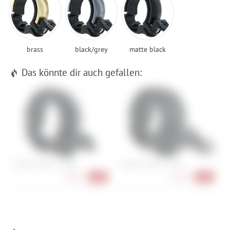
brass
black/grey
matte black
Das könnte dir auch gefallen:
Knog Oi Classic - Large
Knog Oi Classic - Small
K
16,90 €
16,90 €
-15%
-15%