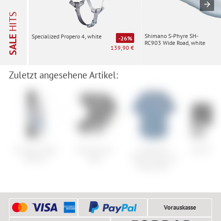
HITS
Shimano S-Phyre SH-
Specialized Propero 4, white
SALE
-26%
RC903 Wide Road, white
139,90 €
Zuletzt angesehene Artikel:
Lib Tech Skate
POC Otocon
Patagonia
Smith Sq
Banana
Race
Men's Cap Cool
Daily Shirt
Vorauskasse