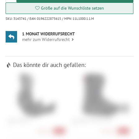
Größe auf die Wunschliste setzen
SKU: 3143741 / EAN: 0196222875615 / MPN: 11L1000.1.1.M
1 MONAT WIDERRUFSRECHT
mehr zum Widerrufsrecht
Das könnte dir auch gefallen:
Nitro Step On
K2 Maysis Clicker X HB
K
XL
26.5
24
226,90 €
374,90 €
-31%
-25%