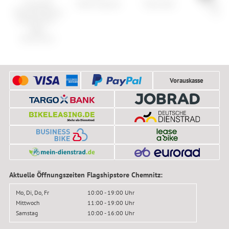
Cube RFR
Smith Express
Onza Ibex
Cane Cr
Steinschlagschutz
Forty
Unterrohr E-
Bike
Aluminium
Vorauskasse
Aktuelle Öffnungszeiten Flagshipstore Chemnitz:
Mo, Di, Do, Fr
10:00 - 19:00 Uhr
Mittwoch
11:00 - 19:00 Uhr
Samstag
10:00 - 16:00 Uhr