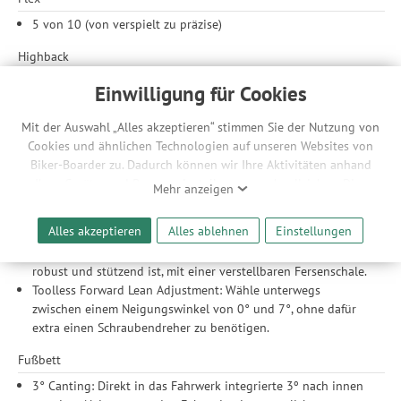
5 von 10 (von verspielt zu präzise)
Highback
GF Nylon AT Clicker™ X HB Highback: Flexibel und leicht mit
Einwilligung für Cookies
einer hinteren Einkerbung für einen reibungslosen Ein- und
Ausstieg.
Mit der Auswahl „Alles akzeptieren“ stimmen Sie der Nutzung von
6061-T6 Adjustable Aluminum Heelcup: Mit einem einzigen
Cookies und ähnlichen Technologien auf unseren Websites von
Werkzeug lässt sich die Fersenkappe exakt an deine
Biker-Boarder zu. Dadurch können wir Ihre Aktivitäten anhand
Schuhgröße anpassen.
Ihrer Geräte- und Browsereinstellungen nachvollziehen. Dies
Mehr anzeigen
ermöglicht es uns, anhand ihrer Interessen nutzungsbasierte
Chassis & Baseplate
Werbeanzeigen für Sie bereitzustellen sowie Funktionalitäten
Alles akzeptieren
Alles ablehnen
Einstellungen
GF Nylon Clicker™ X HB Chassis: Mit Glasfaser gefüllte
unserer Website sicherzustellen und stetig zu verbessern. Dabei
Nylonkonstruktion, die unabhängig von der Temperatur
werden Ihre Daten auch an Drittanbieter und Werbepartner
robust und stützend ist, mit einer verstellbaren Fersenschale.
weitergegeben. Die Verarbeitung erfolgt ausschließlich zum
Toolless Forward Lean Adjustment: Wähle unterwegs
Zwecke der Einbindung von Streaming-Inhalten und der
zwischen einem Neigungswinkel von 0° und 7°, ohne dafür
Durchführung von statistischer Analyse, Reichweitenmessungen,
extra einen Schraubendreher zu benötigen.
Produktempfehlungen und nutzungsbasierter Werbung.
Informationen zu den einzelnen Funktionen, den Drittanbietern
Fußbett
und der Speicherdauer finden Sie unter Einstellungen. Diese
3° Canting: Direkt in das Fahrwerk integrierte 3º nach innen
Einwilligung ist freiwillig, für die Nutzung unserer Website nicht