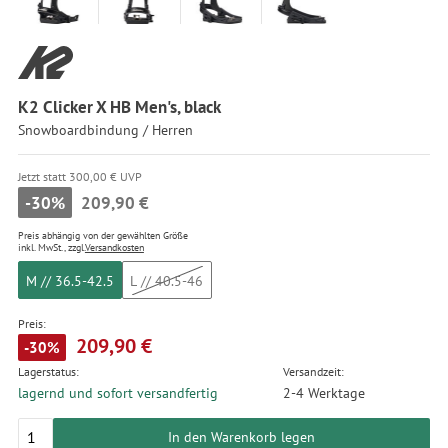
K2 Clicker X HB Men's, black
Snowboardbindung / Herren
Jetzt statt 300,00 € UVP
-30%
209,90 €
Preis abhängig von der gewählten Größe
inkl. MwSt., zzgl.
Versandkosten
M // 36.5-42.5
L // 40.5-46
Preis:
209,90 €
-30%
Lagerstatus:
Versandzeit:
lagernd und sofort versandfertig
2-4 Werktage
In den Warenkorb legen