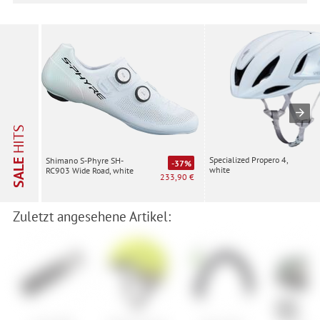
HITS
Specialized Propero 4,
Shimano S-Phyre SH-
SALE
-37%
white
RC903 Wide Road, white
233,90 €
Zuletzt angesehene Artikel: