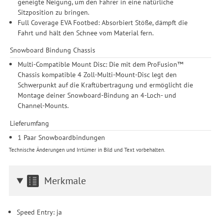
geneigte Neigung, um den Fahrer in eine natürliche
erforderlich und gilt, bis sie widerrufen wird. Sie können Ihre
Sitzposition zu bringen.
Einwilligung unter Einstellungen lediglich für bestimmte
Full Coverage EVA Footbed: Absorbiert Stöße, dämpft die
Drittanbieter erteilen und jederzeit für die Zukunft widerrufen.
Fahrt und hält den Schnee vom Material fern.
Snowboard Bindung Chassis
Multi-Compatible Mount Disc: Die mit dem ProFusion™
Chassis kompatible 4 Zoll-Multi-Mount-Disc legt den
Schwerpunkt auf die Kraftübertragung und ermöglicht die
Montage deiner Snowboard-Bindung an 4-Loch- und
Channel-Mounts.
Lieferumfang
1 Paar Snowboardbindungen
Technische Änderungen und Irrtümer in Bild und Text vorbehalten.
Merkmale
Speed Entry: ja