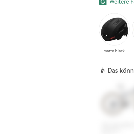
Weitere F
matte black
Das könnt
Trek Supercaliber
AXS Gen 2