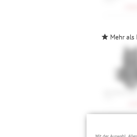
M , ML
3.999,
Mehr als 
POC VPD Air Tors
S, M, L
167,
Besc
Mit der Auswahl „Alle