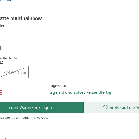
matte multi rainbow
der
P
€
wählten Größe
ten
S // 49-53 cm
Lagerstatus:
€
lagernd und sofort versandfertig
In den Warenkorb legen
Größe auf die W
199270037790 / MPN: 200357-007