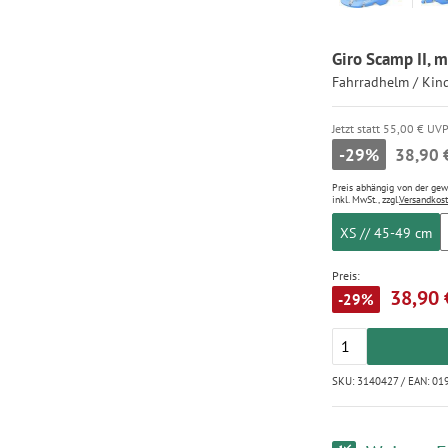
Giro Scamp II, 
Fahrradhelm / Kin
Jetzt statt 55,00 € UV
-29%
38,90 
Preis abhängig von der ge
inkl. MwSt., zzgl.
Versandkos
XS // 45-49 cm
Preis:
38,90 
-29%
SKU: 3140427 / EAN: 0