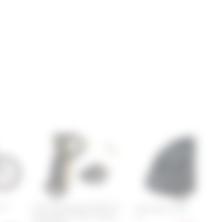
n 4
Cube Schaltaugenset RR X12
Cube Helm Linok
Direct Mount neuer Tropfen
XS