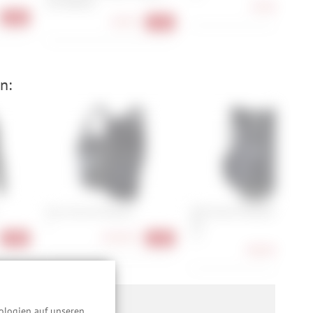
(19-00092)
39,90 €
-20
-25%
8,90 €
-11%
n:
Evoc Torso Protector
ION Chest Protector Arcon 
Pro
L
158,90 €
S, L
-36%
-16%
208,90 €
-13
ologien auf unseren