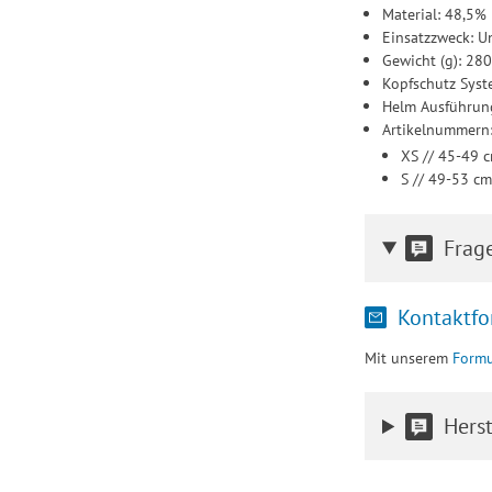
Material: 48,5%
Einsatzzweck: Un
Gewicht (g): 28
Kopfschutz Syst
Helm Ausführung
Artikelnummern
XS // 45-49 
S // 49-53 c
Frag
Kontaktfo
Mit unserem
Formu
Herst