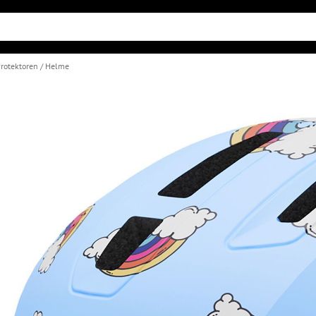
rotektoren
Helme