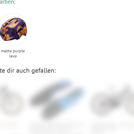
arben:
matte purple
lava
e dir auch gefallen:
 SL 9.7 GX
Specialized Body Geometry SL
Trek Powerfly+ FS 4 Ge
Footbed Gen. 2 Blue++
800 Wh - 29