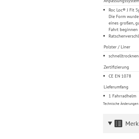
Anpassungssyste
Roc Loc® J Fit S
Die Form wurde 
eines großen, g
Fahrt beginnen
Ratschenversch
Polster / Liner
schnelltrocknen
Zertifizierung
CE EN 1078
Lieferumfang
1 Fahrradhelm
Technische Änderungen u
Merk