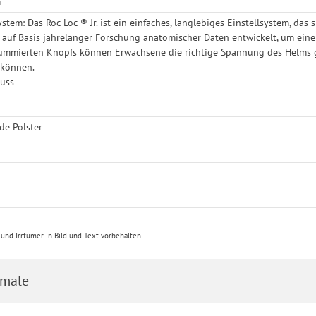
m
ystem: Das Roc Loc ® Jr. ist ein einfaches, langlebiges Einstellsystem, d
auf Basis jahrelanger Forschung anatomischer Daten entwickelt, um eine
ummierten Knopfs können Erwachsene die richtige Spannung des Helms gan
 können.
luss
de Polster
nd Irrtümer in Bild und Text vorbehalten.
male