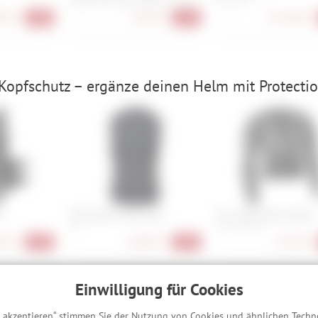
40-41, 42-43, 44-45, 46-47, 48-49
M , L , XL
00 €
24,90 €
3.519,00 €
-20%
-17%
Kopfschutz – ergänze deinen Helm mit Protectio
o
POC Oseus VPD Torso
Fox Titan Sport Jacket
S, L
M, L, XL, XXL
90 €
128,90 €
115,90 €
-35%
-36%
Einwilligung für Cookies
hreibung
s akzeptieren“ stimmen Sie der Nutzung von Cookies und ähnlichen Techn