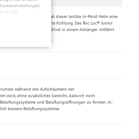
 Browsereinstellungen
 für Sie
von Erwachsenenhelmen bietet dieser leichte In-Mold Helm eine
n. Dabei werden Ihre
ngsöffnungen für effiziente Kühlung. Das Roc Loc® Junior
ließlich zum Zwecke
en Drehknopf. Egal, ob das Kind in einem Anhänger mitfährt
hweitenmessungen,
onen, den
llig, für die
inwilligung unter
rufen.
ßenschale während des Aufschäumens der
elm wird, ohne zusätzliches Gewicht, dadurch noch
e Belüftungssysteme und Belüftungsöffnungen zu formen. In-
tlich bessere Belüftungssysteme.