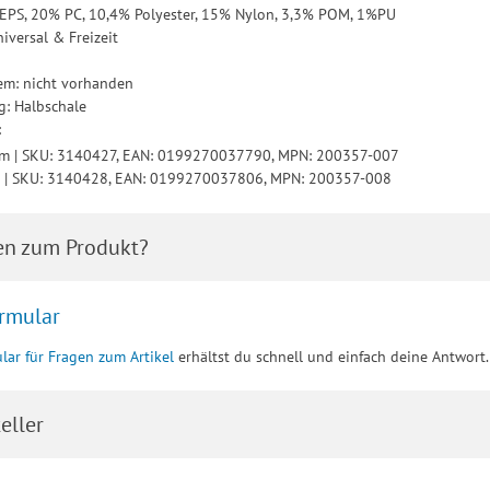
 EPS, 20% PC, 10,4% Polyester, 15% Nylon, 3,3% POM, 1%PU
iversal & Freizeit
0
em: nicht vorhanden
: Halbschale
:
cm | SKU: 3140427, EAN: 0199270037790, MPN: 200357-007
m | SKU: 3140428, EAN: 0199270037806, MPN: 200357-008
en zum Produkt?
rmular
lar für Fragen zum Artikel
erhältst du schnell und einfach deine Antwort.
eller