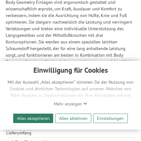
Body Geometry Einlagen sind ergonomisch gestaltet und
wissenschaftlich erprobt, um Kraft, Ausdauer und Komfort zu
verbessern, indem sie die Ausrichtung von Hüfte, Knie und Fuß
optimieren. Sie steigern nachweislich die Leistung und verringern
Verletzungen und bieten eine individuelle Unterstützung des
Längsgewölbes und der Mittelfußknochen mit drei
Konturoptionen. Sie werden aus einem speziellen leichten
Schaumstoff hergestellt, der für eine lang anhaltende Leistung
sorgt, und funktionieren am besten in Kombination mit Body
Geometry Schuhen, die eine Leistungssteigerung von sieben Watt
bieten.
Einwilligung für Cookies
Die Blue++ Variante bietet Unterstützung für eine mittlere
Mit der Auswahl „Alles akzeptieren“ stimmen Sie der Nutzung von
Fußgewölbehöhe.
Cookies und ähnlichen Technologien auf unseren Websites von
Biker-Boarder zu. Dadurch können wir Ihre Aktivitäten anhand
Features
Ihrer Geräte- und Browsereinstellungen nachvollziehen. Dies
Mehr anzeigen
Eigenentwickelter, leichter Schaumstoff für lang anhaltende
ermöglicht es uns, anhand ihrer Interessen nutzungsbasierte
Leistung
Werbeanzeigen für Sie bereitzustellen sowie Funktionalitäten
Alles akzeptieren
Alles ablehnen
Einstellungen
Geeignet für Alle Body Geometry Schuhe
unserer Website sicherzustellen und stetig zu verbessern. Dabei
werden Ihre Daten auch an Drittanbieter und Werbepartner
Lieferumfang
weitergegeben. Die Verarbeitung erfolgt ausschließlich zum