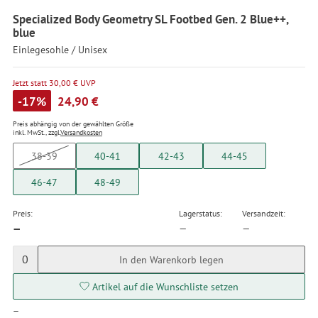
Specialized Body Geometry SL Footbed Gen. 2 Blue++,
blue
Einlegesohle / Unisex
Jetzt statt 30,00 € UVP
-17%
24,90 €
Preis abhängig von der gewählten Größe
inkl. MwSt., zzgl.
Versandkosten
38-39
40-41
42-43
44-45
46-47
48-49
Preis:
Lagerstatus:
Versandzeit:
—
—
—
0
In den Warenkorb legen
Artikel auf die Wunschliste setzen
—