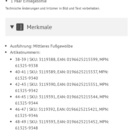
Zwecke der Einbindung von Streaming-Inhalten und der
1 Paar Einlegesohle
Durchführung von statistischer Analyse, Reichweitenmessungen,
Technische Änderungen und Irrtümer in Bild und Text vorbehalten.
Produktempfehlungen und nutzungsbasierter Werbung.
Informationen zu den einzelnen Funktionen, den Drittanbietern
und der Speicherdauer finden Sie unter Einstellungen. Diese
Merkmale
Einwilligung ist freiwillig, für die Nutzung unserer Website nicht
erforderlich und gilt, bis sie widerrufen wird. Sie können Ihre
Einwilligung unter Einstellungen lediglich für bestimmte
Ausführung: Mittleres Fußgewölbe
Drittanbieter erteilen und jederzeit für die Zukunft widerrufen.
Artikelnummern:
38-39 | SKU: 3119388, EAN: 0196625215599, MPN:
61325-9338
40-41 | SKU: 3119389, EAN: 0196625215537, MPN:
61325-9340
42-43 | SKU: 3119390, EAN: 0196625215551, MPN:
61325-9342
44-45 | SKU: 3119391, EAN: 0196625215544, MPN:
61325-9344
46-47 | SKU: 3119392, EAN: 0196625215421, MPN:
61325-9346
48-49 | SKU: 3119393, EAN: 0196625215452, MPN:
61325-9348