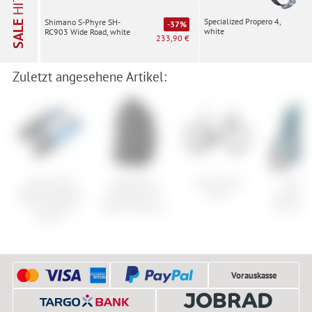
HITS
Specialized Propero 4,
Shimano S-Phyre SH-
SALE
-37%
white
RC903 Wide Road, white
233,90 €
Zuletzt angesehene Artikel:
Specialized
Patagonia
Cube Agree
Endur
Body Geometry
Women's R1
C:62
Singletr
SL Footbed
Fleece Pullover
Thermal J
Gen. 2
Vorauskasse