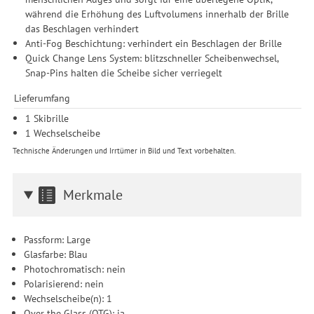
Drittanbieter erteilen und jederzeit für die Zukunft widerrufen.
während die Erhöhung des Luftvolumens innerhalb der Brille
das Beschlagen verhindert
Anti-Fog Beschichtung: verhindert ein Beschlagen der Brille
Quick Change Lens System: blitzschneller Scheibenwechsel,
Snap-Pins halten die Scheibe sicher verriegelt
Lieferumfang
1 Skibrille
1 Wechselscheibe
Technische Änderungen und Irrtümer in Bild und Text vorbehalten.
Merkmale
Passform: Large
Glasfarbe: Blau
Photochromatisch: nein
Polarisierend: nein
Wechselscheibe(n): 1
Over the Glass (OTG): ja