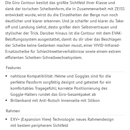
Die Giro Contour besitzt das größte Sichtfeld ihrer Klasse und
dank der torischen Scheibenform, die in Zusammenarbeit mit ZEISS
entwickelt wurde, wirst du die Einzelheiten der Berge nun noch
deutlicher und klarer erkennen. Und je schärfer und klarer du Take-
off und Landung siehst, desto größer dein Selbstvertrauen und
stylischer der Trick. Darüber hinaus ist die Contour mit dem EVAK-
Belüftungssystem ausgestattet, damit du dir über das Beschlagen
der Scheibe keine Gedanken machen musst, einer VIVID-Infrared-
Ersatzscheibe für Schlechtwetterverhältnisse sowie einem extrem
effizienten Scheiben-Schnellwechselsystem.
Features
nahtlose Kompatibilität: Helme und Goggles sind für die
perfekte Passform sorgfältig designt und getestet für ein
komfortables Tragegefühl; korrekte Positionierung des
Goggle-Halters rundet das Giro-Gesamtpaket ab
Brillenband mit Anti-Rutsch Innenseite mit Silikon
Rahmen
EXV+ (Expansion View) Technologie: neues Rahmendesign
mit bestem peripherem Sichtfeld