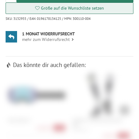
Größe auf die Wunschliste setzen
SKU: 3132955 / EAN: 0196178134125 / MPN: 300110-004
1 MONAT WIDERRUFSRECHT
mehr zum Widerrufsrecht
Das könnte dir auch gefallen:
Giro Article II
X-Bionic X-Socks Ski Discover
G
OTC
118,90 €
-37%
35-38, 45-47
16,90 €
-44%