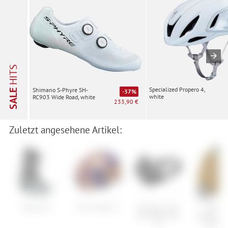
HITS
Specialized Propero 4,
Shimano S-Phyre SH-
SALE
-37%
white
RC903 Wide Road, white
233,90 €
Zuletzt angesehene Artikel:
Scarpa F1
Giro Scamp II
Shimano 105
Patago
PD-5800 SPD-
Women's 
SL
Marsupi