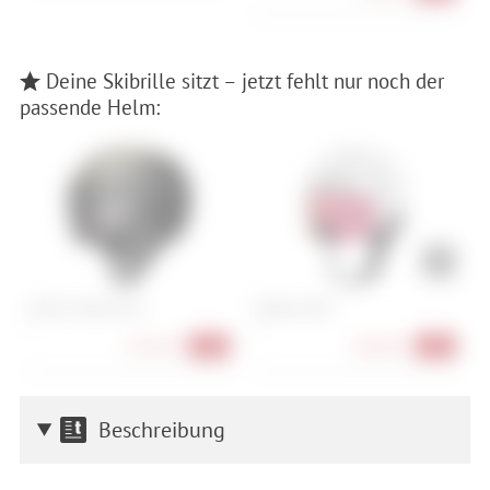
Deine Skibrille sitzt – jetzt fehlt nur noch der
passende Helm:
Atomic Volant Visor
Oakley Mod7
P
L
S
351,90 €
260,90 €
-40%
-45%
Beschreibung