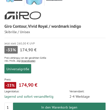
Giro Contour, Vivid Royal / wordmark indigo
Skibrille / Unisex
Jetzt statt 260,00 € UVP
-33%
174,90 €
Preis abhängig von der gewählten Größe
inkl. MwSt., zzgl.
Versandkosten
Universalgröße
Preis:
174,90 €
-33%
Lagerstatus:
Versandzeit:
lagernd und sofort versandfertig
2-4 Werktage
In den Warenkorb legen