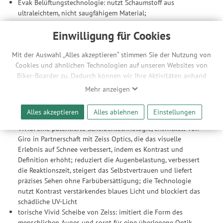
Evak Belüftungstechnologie: nutzt Schaumstoff aus
ultraleichtem, nicht saugfähigem Material;
Belüftungsöffnungen minimieren Möglichkeit des
Einwilligung für Cookies
Beschlagens; gleichzeitiger Schutz vor äußeren Einflüssen
dreilagige Schaumstoffpolsterung mit Microfleece
OTG (Over the Glass) - für Brillenträger geeignet
Mit der Auswahl „Alles akzeptieren“ stimmen Sie der Nutzung von
Cookies und ähnlichen Technologien auf unseren Websites von
Scheibe
Biker-Boarder zu. Dadurch können wir Ihre Aktivitäten anhand
Ihrer Geräte- und Browsereinstellungen nachvollziehen. Dies
Vivid Royal Scheibe, 19 Prozent Lichtdurchlässigkeit, geeignet
Mehr anzeigen
ermöglicht es uns, anhand ihrer Interessen nutzungsbasierte
für überwiegend heitere Tage
Werbeanzeigen für Sie bereitzustellen sowie Funktionalitäten
Vivid Infrared Scheibe, 50 Prozent Lichtdurchlässigkeit,
Alles akzeptieren
Alles ablehnen
Einstellungen
unserer Website sicherzustellen und stetig zu verbessern. Dabei
geeignet wechselnde Lichtverhältnisse
werden Ihre Daten auch an Drittanbieter und Werbepartner
Vivid: eine patentierte Scheibentechnologie, entwickelt von
weitergegeben. Die Verarbeitung erfolgt ausschließlich zum
Giro in Partnerschaft mit Zeiss Optics, die das visuelle
Zwecke der Einbindung von Streaming-Inhalten und der
Erlebnis auf Schnee verbessert, indem es Kontrast und
Durchführung von statistischer Analyse, Reichweitenmessungen,
Definition erhöht; reduziert die Augenbelastung, verbessert
Produktempfehlungen und nutzungsbasierter Werbung.
die Reaktionszeit, steigert das Selbstvertrauen und liefert
Informationen zu den einzelnen Funktionen, den Drittanbietern
präzises Sehen ohne Farbübersättigung; die Technologie
und der Speicherdauer finden Sie unter Einstellungen. Diese
nutzt Kontrast verstärkendes blaues Licht und blockiert das
Einwilligung ist freiwillig, für die Nutzung unserer Website nicht
schädliche UV-Licht
erforderlich und gilt, bis sie widerrufen wird. Sie können Ihre
torische Vivid Scheibe von Zeiss: imitiert die Form des
Einwilligung unter Einstellungen lediglich für bestimmte
menschlichen Auges und sorgt für eine überlegene Optik,