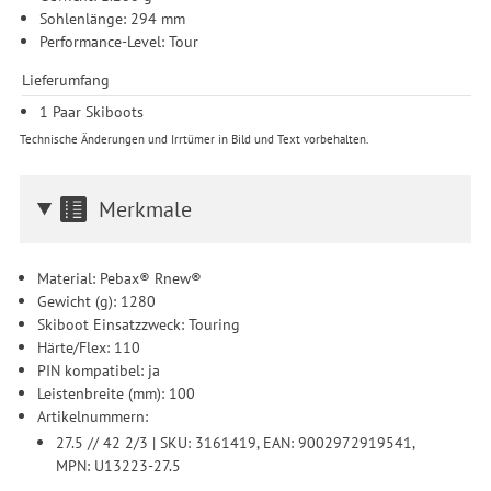
Sohlenlänge: 294 mm
Performance-Level: Tour
Lieferumfang
1 Paar Skiboots
Technische Änderungen und Irrtümer in Bild und Text vorbehalten.
Merkmale
Material: Pebax® Rnew®
Gewicht (g): 1280
Skiboot Einsatzzweck: Touring
Härte/Flex: 110
PIN kompatibel: ja
Leistenbreite (mm): 100
Artikelnummern:
27.5 // 42 2/3 | SKU: 3161419, EAN: 9002972919541,
MPN: U13223-27.5