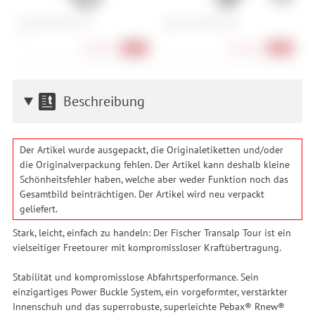
Scott Blend Plus LS
Atomic Volant Visor
S
S
L
188,90 €
351,90 €
-43%
-40%
Beschreibung
Der Artikel wurde ausgepackt, die Originaletiketten und/oder
die Originalverpackung fehlen. Der Artikel kann deshalb kleine
Schönheitsfehler haben, welche aber weder Funktion noch das
Gesamtbild beinträchtigen. Der Artikel wird neu verpackt
geliefert.
Stark, leicht, einfach zu handeln: Der Fischer Transalp Tour ist ein
vielseitiger Freetourer mit kompromissloser Kraftübertragung.
Stabilität und kompromisslose Abfahrtsperformance. Sein
einzigartiges Power Buckle System, ein vorgeformter, verstärkter
Innenschuh und das superrobuste, superleichte Pebax® Rnew®