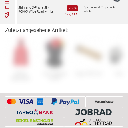
Specialized Propero 4,
Shimano S-Phyre SH-
SALE
-37%
white
RC903 Wide Road, white
233,90 €
Zuletzt angesehene Artikel:
Maloja
Anon Relapse
Ergon GE1 Evo
Cube A
BallerupM.
JR MFI
Vorauskasse