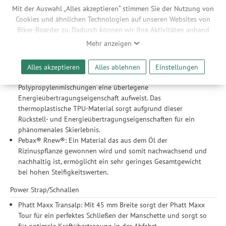
Kantenwechsel.
Mit der Auswahl „Alles akzeptieren“ stimmen Sie der Nutzung von
Double Lock Ski/Walk: Ein gefederter doppelter
Cookies und ähnlichen Technologien auf unseren Websites von
Verriegelungsmechanismus stellt sicher, dass Manschette und
Biker-Boarder zu. Dadurch können wir Ihre Aktivitäten anhand
Schale fest miteinander verbunden bleiben. Ein zusätzlicher
Ihrer Geräte- und Browsereinstellungen nachvollziehen. Dies
Mehr anzeigen
Haken verhindert eine unabsichtliche Öffnung des Systems.
ermöglicht es uns, anhand ihrer Interessen nutzungsbasierte
TPU Cuff & Shell: Das Material Thermoshape Polyurethan
Werbeanzeigen für Sie bereitzustellen sowie Funktionalitäten
(TPU) ist der Maßstab und Industriestandard für Top-Race-
Alles akzeptieren
Alles ablehnen
Einstellungen
unserer Website sicherzustellen und stetig zu verbessern. Dabei
Produkte, da es im Vergleich zu Polyamid- oder
werden Ihre Daten auch an Drittanbieter und Werbepartner
Polypropylenmischungen eine überlegene
weitergegeben. Die Verarbeitung erfolgt ausschließlich zum
Energieübertragungseigenschaft aufweist. Das
Zwecke der Einbindung von Streaming-Inhalten und der
thermoplastische TPU-Material sorgt aufgrund dieser
Durchführung von statistischer Analyse, Reichweitenmessungen,
Rückstell- und Energieübertragungseigenschaften für ein
Produktempfehlungen und nutzungsbasierter Werbung.
phänomenales Skierlebnis.
Informationen zu den einzelnen Funktionen, den Drittanbietern
Pebax® Rnew®: Ein Material das aus dem Öl der
und der Speicherdauer finden Sie unter Einstellungen. Diese
Rizinuspflanze gewonnen wird und somit nachwachsend und
Einwilligung ist freiwillig, für die Nutzung unserer Website nicht
nachhaltig ist, ermöglicht ein sehr geringes Gesamtgewicht
erforderlich und gilt, bis sie widerrufen wird. Sie können Ihre
bei hohen Steifigkeitswerten.
Einwilligung unter Einstellungen lediglich für bestimmte
Drittanbieter erteilen und jederzeit für die Zukunft widerrufen.
Power Strap/Schnallen
Phatt Maxx Transalp: Mit 45 mm Breite sorgt der Phatt Maxx
Tour für ein perfektes Schließen der Manschette und sorgt so
für optimale Kraftübertragung in der Abfahrt.