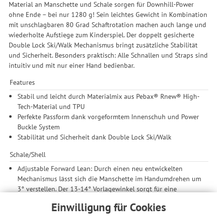
Material an Manschette und Schale sorgen für Downhill-Power
ohne Ende – bei nur 1280 g! Sein leichtes Gewicht in Kombination
mit unschlagbaren 80 Grad Schaftrotation machen auch lange und
wiederholte Aufstiege zum Kinderspiel. Der doppelt gesicherte
Double Lock Ski/Walk Mechanismus bringt zusätzliche Stabilität
und Sicherheit. Besonders praktisch: Alle Schnallen und Straps sind
intuitiv und mit nur einer Hand bedienbar.
Features
Stabil und leicht durch Materialmix aus Pebax® Rnew® High-
Tech-Material und TPU
Perfekte Passform dank vorgeformtem Innenschuh und Power
Buckle System
Stabilität und Sicherheit dank Double Lock Ski/Walk
Schale/Shell
Adjustable Forward Lean: Durch einen neu entwickelten
Mechanismus lässt sich die Manschette im Handumdrehen um
3° verstellen. Der 13-14° Vorlagewinkel sorgt für eine
komfortable, eher zentrale Position auf dem Ski , die 16-17°
Einwilligung für Cookies
Position verhilft zu einem spürbar beschleunigten