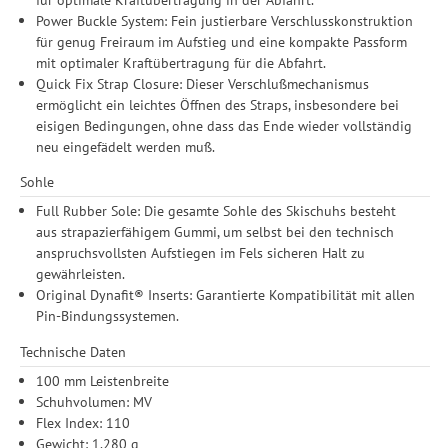
Power Buckle System: Fein justierbare Verschlusskonstruktion
für genug Freiraum im Aufstieg und eine kompakte Passform
mit optimaler Kraftübertragung für die Abfahrt.
Quick Fix Strap Closure: Dieser Verschlußmechanismus
ermöglicht ein leichtes Öffnen des Straps, insbesondere bei
eisigen Bedingungen, ohne dass das Ende wieder vollständig
neu eingefädelt werden muß.
Sohle
Full Rubber Sole: Die gesamte Sohle des Skischuhs besteht
aus strapazierfähigem Gummi, um selbst bei den technisch
anspruchsvollsten Aufstiegen im Fels sicheren Halt zu
gewährleisten.
Original Dynafit® Inserts: Garantierte Kompatibilität mit allen
Pin-Bindungssystemen.
Technische Daten
100 mm Leistenbreite
Schuhvolumen: MV
Flex Index: 110
Gewicht: 1.280 g