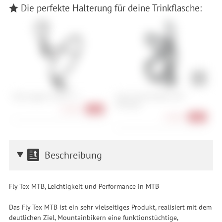
Die perfekte Halterung für deine Trinkflasche:
Elite Leggero Carbon 2.5
Cube Flaschenhalter HPP
S
Sidecage
C
25,90 €
-19%
12,90 €
-24%
Beschreibung
Fly Tex MTB, Leichtigkeit und Performance in MTB
Das Fly Tex MTB ist ein sehr vielseitiges Produkt, realisiert mit dem
deutlichen Ziel, Mountainbikern eine funktionstüchtige,