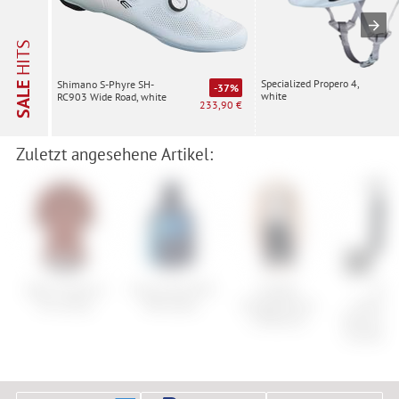
HITS
Specialized Propero 4,
Shimano S-Phyre SH-
SALE
-37%
white
RC903 Wide Road, white
233,90 €
Zuletzt angesehene Artikel:
Q36.5 Dottore
Scott Trail MTN
Castelli
686
Pro Jersey
WB Jacket
Competizione
Youth/B
2 Bibshort
Mannual 
Insulated