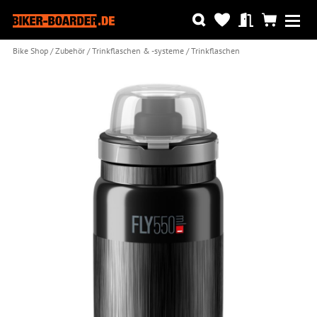
Bike Shop
Zubehör
Trinkflaschen & -systeme
Trinkflaschen