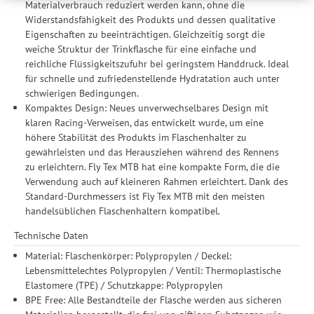
Materialverbrauch reduziert werden kann, ohne die
weitergegeben. Die Verarbeitung erfolgt ausschließlich zum
Widerstandsfähigkeit des Produkts und dessen qualitative
Zwecke der Einbindung von Streaming-Inhalten und der
Eigenschaften zu beeinträchtigen. Gleichzeitig sorgt die
Durchführung von statistischer Analyse, Reichweitenmessungen,
weiche Struktur der Trinkflasche für eine einfache und
Produktempfehlungen und nutzungsbasierter Werbung.
reichliche Flüssigkeitszufuhr bei geringstem Handdruck. Ideal
Informationen zu den einzelnen Funktionen, den Drittanbietern
für schnelle und zufriedenstellende Hydratation auch unter
und der Speicherdauer finden Sie unter Einstellungen. Diese
schwierigen Bedingungen.
Einwilligung ist freiwillig, für die Nutzung unserer Website nicht
Kompaktes Design: Neues unverwechselbares Design mit
erforderlich und gilt, bis sie widerrufen wird. Sie können Ihre
klaren Racing-Verweisen, das entwickelt wurde, um eine
Einwilligung unter Einstellungen lediglich für bestimmte
höhere Stabilität des Produkts im Flaschenhalter zu
Drittanbieter erteilen und jederzeit für die Zukunft widerrufen.
gewährleisten und das Herausziehen während des Rennens
zu erleichtern. Fly Tex MTB hat eine kompakte Form, die die
Verwendung auch auf kleineren Rahmen erleichtert. Dank des
Standard-Durchmessers ist Fly Tex MTB mit den meisten
handelsüblichen Flaschenhaltern kompatibel.
Technische Daten
Material: Flaschenkörper: Polypropylen / Deckel:
Lebensmittelechtes Polypropylen / Ventil: Thermoplastische
Elastomere (TPE) / Schutzkappe: Polypropylen
BPE Free: Alle Bestandteile der Flasche werden aus sicheren