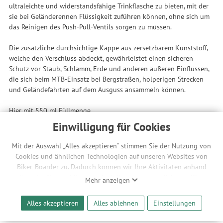
ultraleichte und widerstandsfähige Trinkflasche zu bieten, mit der
sie bei Geländerennen Flüssigkeit zuführen können, ohne sich um
das Reinigen des Push-Pull-Ventils sorgen zu müssen.
Die zusätzliche durchsichtige Kappe aus zersetzbarem Kunststoff,
welche den Verschluss abdeckt, gewährleistet einen sicheren
Schutz vor Staub, Schlamm, Erde und anderen äußeren Einflüssen,
die sich beim MTB-Einsatz bei Bergstraßen, holperigen Strecken
und Geländefahrten auf dem Ausguss ansammeln können.
Hier mit 550 ml Füllmenge.
Einwilligung für Cookies
Features
Rekord-Leichtigkeit und Maximale Flüssigkeitsabgabe: Die
Mit der Auswahl „Alles akzeptieren“ stimmen Sie der Nutzung von
Elite Fly-Serie ist weltweit als die leichteste Trinkflaschenlinie
Cookies und ähnlichen Technologien auf unseren Websites von
der Welt anerkannt, dank ihrer unvergleichlichen Leichtigkeit,
Biker-Boarder zu. Dadurch können wir Ihre Aktivitäten anhand
gleich wie 30 % geringer als die auf dem Markt erhältlichen
Ihrer Geräte- und Browsereinstellungen nachvollziehen. Dies
Mehr anzeigen
traditionellen Trinkflaschen. Diese Vorrangstellung wird durch
ermöglicht es uns, anhand ihrer Interessen nutzungsbasierte
die variable Dickenstruktur ermöglicht, mit der sie realisiert
Werbeanzeigen für Sie bereitzustellen sowie Funktionalitäten
Alles akzeptieren
Alles ablehnen
Einstellungen
werden, dünner am Zentralkörper und dicker an der Ober-
unserer Website sicherzustellen und stetig zu verbessern. Dabei
und Unterseite der Trinkflasche, wodurch der
werden Ihre Daten auch an Drittanbieter und Werbepartner