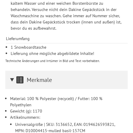
Zwecke der Einbindung von Streaming-Inhalten und der
kaltem Wasser und einer weichen Borstenbürste zu
Durchführung von statistischer Analyse, Reichweitenmessungen,
behandeln. Versuche nicht dein Dakine Gepäckstück in der
Produktempfehlungen und nutzungsbasierter Werbung.
Waschmaschine zu waschen. Gehe immer auf Nummer sicher,
Informationen zu den einzelnen Funktionen, den Drittanbietern
dass dein Dakine Gepäckstück trocken (innen und außen) ist,
und der Speicherdauer finden Sie unter Einstellungen. Diese
bevor du es aufbewahrst.
Einwilligung ist freiwillig, für die Nutzung unserer Website nicht
Lieferumfang
erforderlich und gilt, bis sie widerrufen wird. Sie können Ihre
Einwilligung unter Einstellungen lediglich für bestimmte
1 Snowboardtasche
Drittanbieter erteilen und jederzeit für die Zukunft widerrufen.
Lieferung ohne mögliche abgebildete Inhalte!
Technische Änderungen und Irrtümer in Bild und Text vorbehalten.
Merkmale
Material: 100 % Polyester (recycelt) / Futter: 100 %
Polyethylen
Gewicht (g): 1170
Artikelnummern:
Universalgröße | SKU: 3136652, EAN: 0194626593821,
MPN: D10004415-mulled basil-157CM