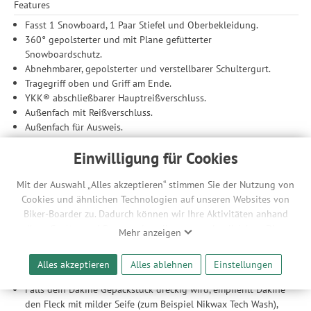
Features
Fasst 1 Snowboard, 1 Paar Stiefel und Oberbekleidung.
360° gepolsterter und mit Plane gefütterter
Snowboardschutz.
Abnehmbarer, gepolsterter und verstellbarer Schultergurt.
Tragegriff oben und Griff am Ende.
YKK® abschließbarer Hauptreißverschluss.
Außenfach mit Reißverschluss.
Außenfach für Ausweis.
Lässt sich platzsparend zusammenpacken.
Einwilligung für Cookies
Technische Daten
Mit der Auswahl „Alles akzeptieren“ stimmen Sie der Nutzung von
Material: 100 % Recycled Polyester / Futter: 100 %
Cookies und ähnlichen Technologien auf unseren Websites von
Polyethylen
Biker-Boarder zu. Dadurch können wir Ihre Aktivitäten anhand
Abmessungen: 157 x 31 x 17 cm
Ihrer Geräte- und Browsereinstellungen nachvollziehen. Dies
max. Snowboardlänge: 157 cm
Mehr anzeigen
ermöglicht es uns, anhand ihrer Interessen nutzungsbasierte
Gewicht: 1,17 kg
Werbeanzeigen für Sie bereitzustellen sowie Funktionalitäten
Alles akzeptieren
Alles ablehnen
Einstellungen
Care
unserer Website sicherzustellen und stetig zu verbessern. Dabei
werden Ihre Daten auch an Drittanbieter und Werbepartner
Falls dein Dakine Gepäckstück dreckig wird, empfiehlt Dakine
weitergegeben. Die Verarbeitung erfolgt ausschließlich zum
den Fleck mit milder Seife (zum Beispiel Nikwax Tech Wash),