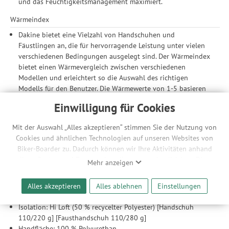
und das Feuchtigkeitsmanagement maximiert.
Wärmeindex
Dakine bietet eine Vielzahl von Handschuhen und
Fäustlingen an, die für hervorragende Leistung unter vielen
verschiedenen Bedingungen ausgelegt sind. Der Wärmeindex
bietet einen Wärmevergleich zwischen verschiedenen
Modellen und erleichtert so die Auswahl des richtigen
Modells für den Benutzer. Die Wärmewerte von 1-5 basieren
auf dem Aufbau eines Modells, einschließlich Außenmaterial,
Einwilligung für Cookies
Einsatz, Futter und Isolierung.
Je höher die Zahl, desto wärmer fühlt sich der Handschuh an:
Mit der Auswahl „Alles akzeptieren“ stimmen Sie der Nutzung von
Stufe 1 – Warm (für milde Bedingungen) / Stufe 2-4 – Wärmer
Cookies und ähnlichen Technologien auf unseren Websites von
(für kältere Bedingungen) / Stufe 5 – Am Wärmsten (für eisige
Biker-Boarder zu. Dadurch können wir Ihre Aktivitäten anhand
Bedingungen)
Ihrer Geräte- und Browsereinstellungen nachvollziehen. Dies
Mehr anzeigen
4 / 5
ermöglicht es uns, anhand ihrer Interessen nutzungsbasierte
Werbeanzeigen für Sie bereitzustellen sowie Funktionalitäten
Material
Alles akzeptieren
Alles ablehnen
Einstellungen
unserer Website sicherzustellen und stetig zu verbessern. Dabei
Einsatz/Membran: Gore-Tex® wasserdicht und atmungsaktiv
werden Ihre Daten auch an Drittanbieter und Werbepartner
Isolation: Hi Loft (50 % recycelter Polyester) [Handschuh
weitergegeben. Die Verarbeitung erfolgt ausschließlich zum
110/220 g] [Fausthandschuh 110/280 g]
Zwecke der Einbindung von Streaming-Inhalten und der
Handfläche: 100 % Polyurethan