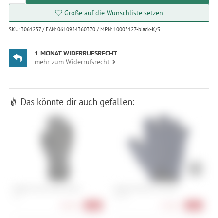
Größe auf die Wunschliste setzen
SKU: 3061237 / EAN: 0610934360370 / MPN: 10003127-black-K/S
1 MONAT WIDERRUFSRECHT
mehr zum Widerrufsrecht
Das könnte dir auch gefallen:
Dakine Scout Short Glove
Castelli Premio W Glove
L
S, M
XS, S, M
X
38,90 €
22,90 €
-48%
-62%