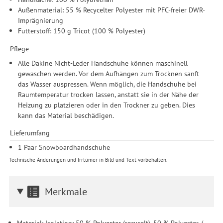
Durchführung von statistischer Analyse, Reichweitenmessungen,
Außenmaterial: 55 % Recycelter Polyester mit PFC-freier DWR-
Produktempfehlungen und nutzungsbasierter Werbung.
Imprägnierung
Informationen zu den einzelnen Funktionen, den Drittanbietern
Futterstoff: 150 g Tricot (100 % Polyester)
und der Speicherdauer finden Sie unter Einstellungen. Diese
Einwilligung ist freiwillig, für die Nutzung unserer Website nicht
Pflege
erforderlich und gilt, bis sie widerrufen wird. Sie können Ihre
Alle Dakine Nicht-Leder Handschuhe können maschinell
Einwilligung unter Einstellungen lediglich für bestimmte
gewaschen werden. Vor dem Aufhängen zum Trocknen sanft
Drittanbieter erteilen und jederzeit für die Zukunft widerrufen.
das Wasser auspressen. Wenn möglich, die Handschuhe bei
Raumtemperatur trocken lassen, anstatt sie in der Nähe der
Heizung zu platzieren oder in den Trockner zu geben. Dies
kann das Material beschädigen.
Lieferumfang
1 Paar Snowboardhandschuhe
Technische Änderungen und Irrtümer in Bild und Text vorbehalten.
Merkmale
Material: Isolation: 50 % Polyester (recycelt), 50 % Polyester /