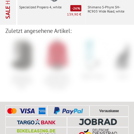
Shimano S-Phyre SH-
Specialized Propero 4, white
SALE
-26%
RC903 Wide Road, white
139,90 €
Zuletzt angesehene Artikel:
Patagonia
GOREWEAR
Black Crows
Garmin 
SnowDrifter
Spinshift Gore-
Pack
Tex Jacke
Vorauskasse