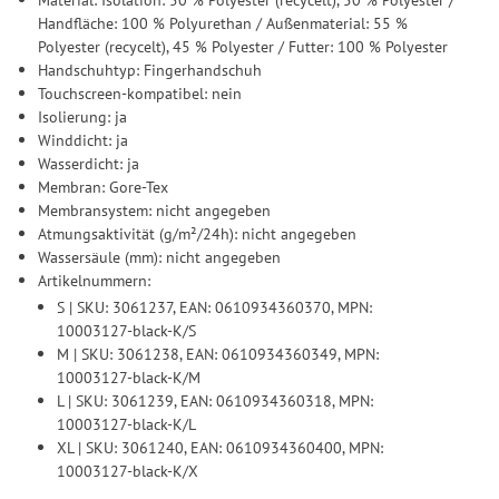
Handfläche: 100 % Polyurethan / Außenmaterial: 55 %
Polyester (recycelt), 45 % Polyester / Futter: 100 % Polyester
Handschuhtyp: Fingerhandschuh
Touchscreen-kompatibel: nein
Isolierung: ja
Winddicht: ja
Wasserdicht: ja
Membran: Gore-Tex
Membransystem: nicht angegeben
Atmungsaktivität (g/m²/24h): nicht angegeben
Wassersäule (mm): nicht angegeben
Artikelnummern:
S | SKU: 3061237, EAN: 0610934360370, MPN:
10003127-black-K/S
M | SKU: 3061238, EAN: 0610934360349, MPN:
10003127-black-K/M
L | SKU: 3061239, EAN: 0610934360318, MPN:
10003127-black-K/L
XL | SKU: 3061240, EAN: 0610934360400, MPN:
10003127-black-K/X