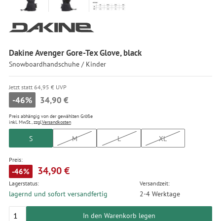
Dakine Avenger Gore-Tex Glove, black
Snowboardhandschuhe / Kinder
Jetzt statt 64,95 € UVP
-46%
34,90 €
Preis abhängig von der gewählten Größe
inkl. MwSt., zzgl.
Versandkosten
S
M
L
XL
Preis:
34,90 €
-46%
Lagerstatus:
Versandzeit:
lagernd und sofort versandfertig
2-4 Werktage
In den Warenkorb legen