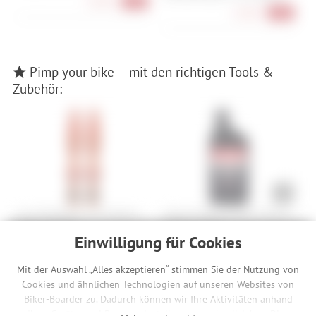
24,90 €
-17%
14,90 €
-43%
Pimp your bike – mit den richtigen Tools &
Zubehör:
Muc-Off Big Bore Lite Tubeless
Stan's NoTubes Original Tubeless
T
Valves - 45 mm
Sealant - 500 ml
M
Einwilligung für Cookies
34,90 €
17,90 €
-22%
-10%
35,80 €/l
Mit der Auswahl „Alles akzeptieren“ stimmen Sie der Nutzung von
Cookies und ähnlichen Technologien auf unseren Websites von
Biker-Boarder zu. Dadurch können wir Ihre Aktivitäten anhand
Beschreibung
Ihrer Geräte- und Browsereinstellungen nachvollziehen. Dies