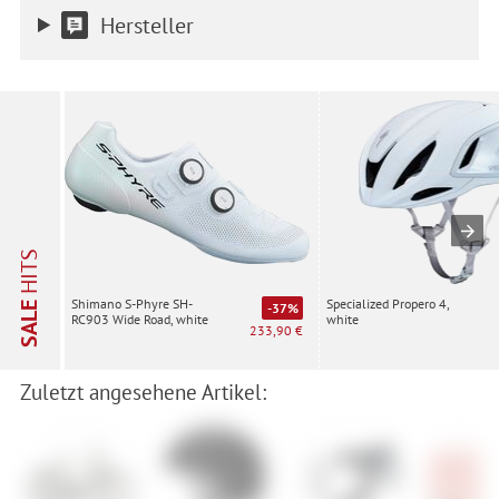
Hersteller
HITS
Specialized Propero 4,
Shimano S-Phyre SH-
SALE
-37%
white
RC903 Wide Road, white
233,90 €
Zuletzt angesehene Artikel: