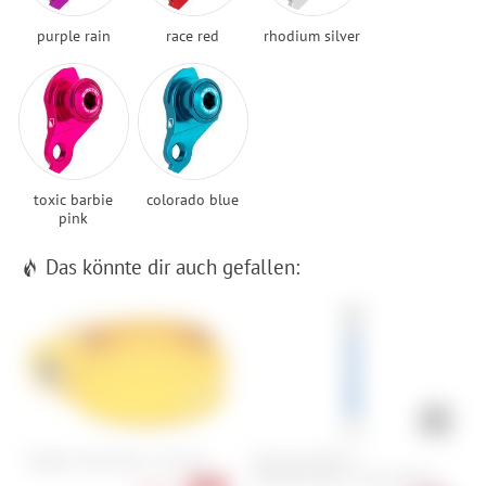
purple rain
race red
rhodium silver
toxic barbie
colorado blue
pink
Das könnte dir auch gefallen:
Burgtec Seat Clamp - 34,9 mm
Park Tool MWR-17
B
Kombischlüssel 17 mm Ratsche