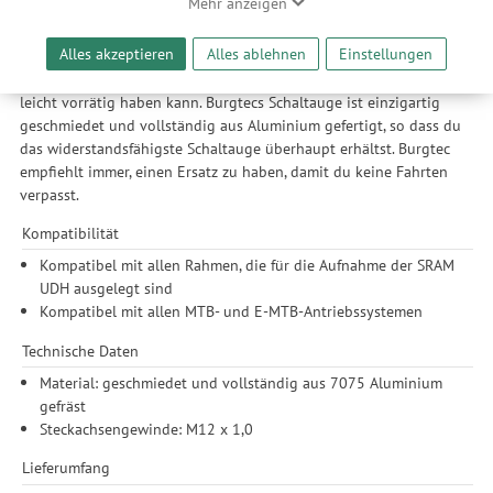
Mehr anzeigen
ermöglicht es uns, anhand ihrer Interessen nutzungsbasierte
Werbeanzeigen für Sie bereitzustellen sowie Funktionalitäten
Alles akzeptieren
Alles ablehnen
Einstellungen
Entwickelt, um Tausende von verschiedenen Schaltaugen in ein
unserer Website sicherzustellen und stetig zu verbessern. Dabei
universelles Design zu geben, das dein lokales Fahrradgeschäft
werden Ihre Daten auch an Drittanbieter und Werbepartner
leicht vorrätig haben kann. Burgtecs Schaltauge ist einzigartig
weitergegeben. Die Verarbeitung erfolgt ausschließlich zum
geschmiedet und vollständig aus Aluminium gefertigt, so dass du
Zwecke der Einbindung von Streaming-Inhalten und der
das widerstandsfähigste Schaltauge überhaupt erhältst. Burgtec
Durchführung von statistischer Analyse, Reichweitenmessungen,
empfiehlt immer, einen Ersatz zu haben, damit du keine Fahrten
Produktempfehlungen und nutzungsbasierter Werbung.
verpasst.
Informationen zu den einzelnen Funktionen, den Drittanbietern
und der Speicherdauer finden Sie unter Einstellungen. Diese
Kompatibilität
Einwilligung ist freiwillig, für die Nutzung unserer Website nicht
Kompatibel mit allen Rahmen, die für die Aufnahme der SRAM
erforderlich und gilt, bis sie widerrufen wird. Sie können Ihre
UDH ausgelegt sind
Einwilligung unter Einstellungen lediglich für bestimmte
Kompatibel mit allen MTB- und E-MTB-Antriebssystemen
Drittanbieter erteilen und jederzeit für die Zukunft widerrufen.
Technische Daten
Material: geschmiedet und vollständig aus 7075 Aluminium
gefräst
Steckachsengewinde: M12 x 1,0
Lieferumfang