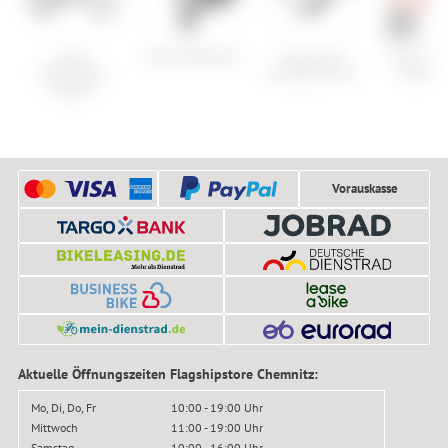
Cube
Smith Dispatch
Cube Acid
Kari Traa
Kathmandu
Lenkerband CF
Headba
Hybrid
Vorauskasse
Aktuelle Öffnungszeiten Flagshipstore Chemnitz:
Mo, Di, Do, Fr
10:00 - 19:00 Uhr
Mittwoch
11:00 - 19:00 Uhr
Samstag
10:00 - 16:00 Uhr