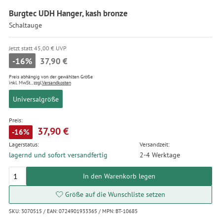
Burgtec UDH Hanger, kash bronze
Schaltauge
Jetzt statt 45,00 € UVP
-16%
37,90 €
Preis abhängig von der gewählten Größe
inkl. MwSt., zzgl.
Versandkosten
Universalgröße
Preis:
37,90 €
-16%
Lagerstatus:
Versandzeit:
lagernd und sofort versandfertig
2-4 Werktage
In den Warenkorb legen
Größe auf die Wunschliste setzen
SKU: 3070515 / EAN: 0724901933365 / MPN: BT-10685