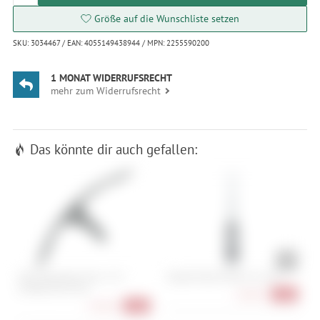
Größe auf die Wunschliste setzen
SKU: 3034467 / EAN: 4055149438944 / MPN: 2255590200
1 MONAT WIDERRUFSRECHT
mehr zum Widerrufsrecht
Das könnte dir auch gefallen:
SKS Mudrocker Front - 27.5
Topeak Pedal Wrench 15 mm
T
(650B)/28/29 Zoll
18,90 €
-18%
23,90 €
-20%