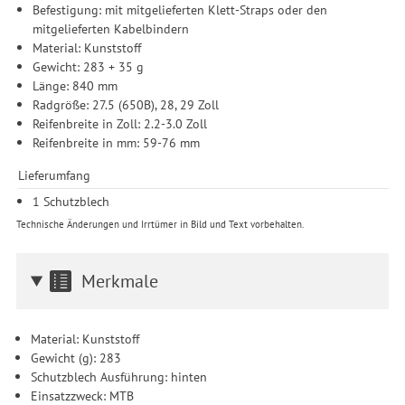
Einwilligung unter Einstellungen lediglich für bestimmte
Befestigung: mit mitgelieferten Klett-Straps oder den
Drittanbieter erteilen und jederzeit für die Zukunft widerrufen.
mitgelieferten Kabelbindern
Material: Kunststoff
Gewicht: 283 + 35 g
Länge: 840 mm
Radgröße: 27.5 (650B), 28, 29 Zoll
Reifenbreite in Zoll: 2.2-3.0 Zoll
Reifenbreite in mm: 59-76 mm
Lieferumfang
1 Schutzblech
Technische Änderungen und Irrtümer in Bild und Text vorbehalten.
Merkmale
Material: Kunststoff
Gewicht (g): 283
Schutzblech Ausführung: hinten
Einsatzzweck: MTB