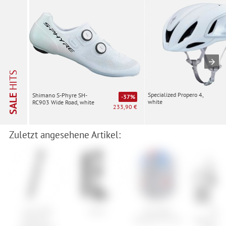
HITS
Specialized Propero 4,
Shimano S-Phyre SH-
SALE
-37%
white
RC903 Wide Road, white
233,90 €
Zuletzt angesehene Artikel:
Cube RFR
Jones
Schwalbe
BMC
Teleskop-
Schlauch SV 18
Alpenchal