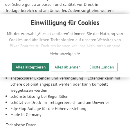
der Schere genau anpassen und schützt vor Dreck im
Tretlagerbereich und am Umwerfer. Zudem sorgt eine weitere
Verlängerung für noch mehr Spritzschutz. Sie lässt sich bei Bedarf
Einwilligung für Cookies
ganz unkompliziert auf das untere Ende des Radschutzes
aufstecken. Klettstraps und Rahmenschutzfolie sind im
Mit der Auswahl „Alles akzeptieren“ stimmen Sie der Nutzung von
Lieferumfang enthalten.
Cookies und ähnlichen Technologien auf unseren Websites von
Features
Biker-Boarder zu. Dadurch können wir Ihre Aktivitäten anhand
Ihrer Geräte- und Browsereinstellungen nachvollziehen. Dies
aus glasfaserverstärktem Kunststoff
Mehr anzeigen
ermöglicht es uns, anhand ihrer Interessen nutzungsbasierte
Befestigung mit gummierten Klettstraps – die gummierte
Werbeanzeigen für Sie bereitzustellen sowie Funktionalitäten
Auflage schützt den Rahmen
Alles akzeptieren
Alles ablehnen
Einstellungen
unserer Website sicherzustellen und stetig zu verbessern. Dabei
ideal für Mountainbikes, auch mit Vario-Stützen
werden Ihre Daten auch an Drittanbieter und Werbepartner
ansteckbarer Extender und Verlängerung – Extender kann mit
weitergegeben. Die Verarbeitung erfolgt ausschließlich zum
Schere optional angepasst werden oder kann komplett
Zwecke der Einbindung von Streaming-Inhalten und der
weggelassen werden
Durchführung von statistischer Analyse, Reichweitenmessungen,
schönste Lösung bei Regenfällen
Produktempfehlungen und nutzungsbasierter Werbung.
schützt vor Dreck im Tretlagerbereich und am Umwerfer
Informationen zu den einzelnen Funktionen, den Drittanbietern
Flip-Flop Auflage für die Höhenverstellung
und der Speicherdauer finden Sie unter Einstellungen. Diese
Made in Germany
Einwilligung ist freiwillig, für die Nutzung unserer Website nicht
Technische Daten
erforderlich und gilt, bis sie widerrufen wird. Sie können Ihre