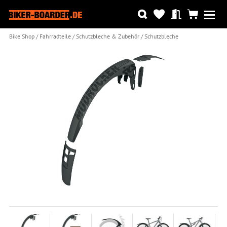
Bike Shop
Fahrradteile
Schutzbleche & Zubehör
Schutzbleche