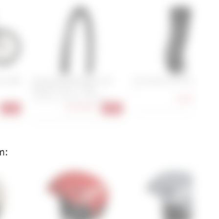
Pro 800
Specialized Pathfinder TLR
Fox Enduro Pro Knee Guard
Gripton T2/T5 - 700C
S
63,90 €
700x35C, 700x40C, 700x45C
-36
ab
29,90 €
-16%
-39%
m: