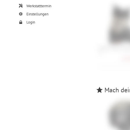
Werkstatttermin
Einstellungen
Login
Atomic Hawx Ma
30
274,
Mach dein