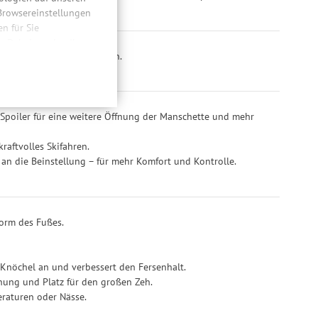
 Browsereinstellungen
 für Sie
lüsselstellen.
n. Dabei werden Ihre
chuh schnell feinabstimmen.
ließlich zum Zwecke
hweitenmessungen,
onen, den
l (13°, 15° oder 17°).
llig, für die
Spoiler für eine weitere Öffnung der Manschette und mehr
inwilligung unter
rufen.
raftvolles Skifahren.
an die Beinstellung – für mehr Komfort und Kontrolle.
Form des Fußes.
Knöchel an und verbessert den Fersenhalt.
nung und Platz für den großen Zeh.
raturen oder Nässe.