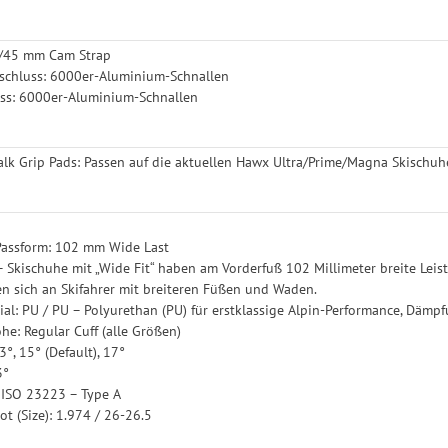
0/45 mm Cam Strap
schluss: 6000er-Aluminium-Schnallen
uss: 6000er-Aluminium-Schnallen
lk Grip Pads: Passen auf die aktuellen Hawx Ultra/Prime/Magna Skischuh
 Passform: 102 mm Wide Last
 – Skischuhe mit „Wide Fit“ haben am Vorderfuß 102 Millimeter breite Leis
en sich an Skifahrer mit breiteren Füßen und Waden.
rial: PU / PU – Polyurethan (PU) für erstklassige Alpin-Performance, Dämp
e: Regular Cuff (alle Größen)
°, 15° (Default), 17°
3°
 ISO 23223 – Type A
ot (Size): 1.974 / 26-26.5