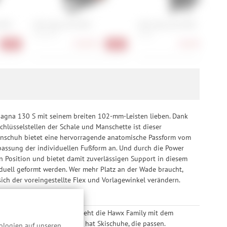
MIPS
POC Obex BC MIPS
POC Obex BC MIPS
M, XL, XS
M, XS
160,90 €
160,90 €
-40%
-40%
-40
Magna 130 S mit seinem breiten 102-mm-Leisten lieben. Dank
hlüsselstellen der Schale und Manschette ist dieser
nenschuh bietet eine hervorragende anatomische Passform vom
passung der individuellen Fußform an. Und durch die Power
in Position und bietet damit zuverlässigen Support in diesem
duell geformt werden. Wer mehr Platz an der Wade braucht,
ich der voreingestellte Flex und Vorlagewinkel verändern.
mfort, Performance – dafür steht die Hawx Family mit dem
 deiner Fußform – Atomic hat Skischuhe, die passen.
ologien auf unseren