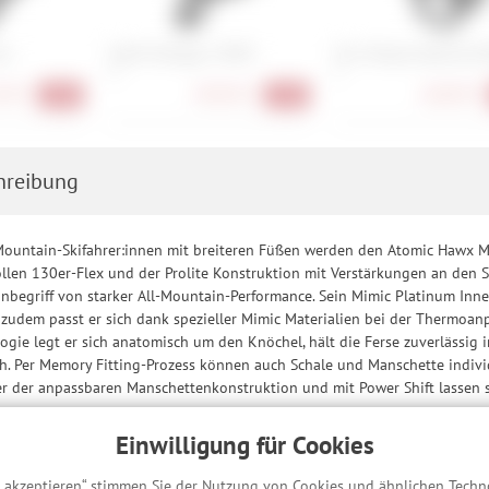
or
Smith Vantage 2 MIPS
Giro Tenaya Spherical 
M
S
90 €
189,90 €
168,90 €
-40%
-30%
hreibung
-Mountain-Skifahrer:innen mit breiteren Füßen werden den Atomic Hawx 
len 130er-Flex und der Prolite Konstruktion mit Verstärkungen an den Sc
Inbegriff von starker All-Mountain-Performance. Sein Mimic Platinum In
zudem passt er sich dank spezieller Mimic Materialien bei der Thermoan
ogie legt er sich anatomisch um den Knöchel, hält die Ferse zuverlässig 
ch. Per Memory Fitting-Prozess können auch Schale und Manschette indivi
er der anpassbaren Manschettenkonstruktion und mit Power Shift lassen s
Einwilligung für Cookies
die wichtigste Schnittstelle zwischen Skifahrer und Schnee. Passform, Ko
ltra, mittelbreiten Hawx Prime und breiten Hawx Magna. Unabhängig von
s akzeptieren“ stimmen Sie der Nutzung von Cookies und ähnlichen Techn