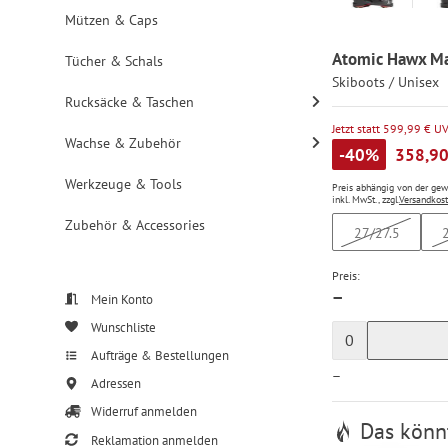
Mützen & Caps
Atomic Hawx Ma
Tücher & Schals
Skiboots / Unisex
Rucksäcke & Taschen
Jetzt statt 599,99 € U
Wachse & Zubehör
-40%
358,90
Werkzeuge & Tools
Preis abhängig von der ge
inkl. MwSt., zzgl.
Versandkos
Zubehör & Accessories
27/27.5
Preis:
—
Mein Konto
Wunschliste
0
Aufträge & Bestellungen
—
Adressen
Widerruf anmelden
Das könnt
Reklamation anmelden