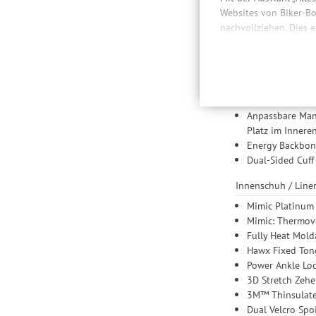
Websites von Biker-Bo
Schale / Shell
nachvollziehen. Dies 
Prolite: Revolu
bereitzustellen sowie
Memory Fit: Mit
Daten auch an Drittan
der Einbindung von St
Manschette / Cuff
Produktempfehlungen 
Power Shift: Sc
Drittanbietern und der
Anpassbare Mans
Nutzung unserer Websit
Platz im Inneren
Einstellungen lediglic
Energy Backbone
Dual-Sided Cuff
Innenschuh / Line
Mimic Platinum 
Mimic: Thermove
Fully Heat Mold
Hawx Fixed To
Power Ankle Loc
3D Stretch Zehe
3M™ Thinsulate™
Dual Velcro Spo