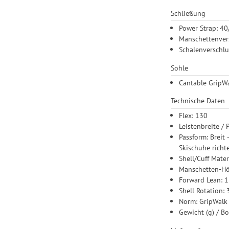
Schließung
Power Strap: 4
Manschettenver
Schalenverschl
Sohle
Cantable GripWa
Technische Daten
Flex: 130
Leistenbreite /
Passform: Breit
Skischuhe richt
Shell/Cuff Mate
Manschetten-Höh
Forward Lean: 13
Shell Rotation: 
Norm: GripWalk
Gewicht (g) / Bo