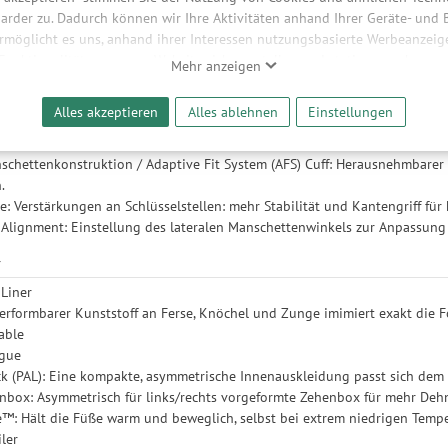
arder zu. Dadurch können wir Ihre Aktivitäten anhand Ihrer Geräte- und
ermöglicht es uns, anhand ihrer Interessen nutzungsbasierte Werbeanzeigen
tionäre leichte Konstruktion mit unterstützenden Verstärkungen an den Sch
 Funktionalitäten unserer Website sicherzustellen und stetig zu verbesser
Mehr anzeigen
 der Thermo-Skischuhanpassung lassen sich Schale, Manschette & Innens
bieter und Werbepartner weitergegeben. Die Verarbeitung erfolgt aussch
reaming-Inhalten und der Durchführung von statistischer Analyse, Reic
Alles akzeptieren
Alles ablehnen
Einstellungen
und nutzungsbasierter Werbung. Informationen zu den einzelnen Funkti
hnelles, einfaches und unabhängiges Verstellen von Flex und Vorlagewinke
 Speicherdauer finden Sie unter Einstellungen. Diese Einwilligung ist freiwi
chettenkonstruktion / Adaptive Fit System (AFS) Cuff: Herausnehmbarer 
e nicht erforderlich und gilt, bis sie widerrufen wird. Sie können Ihre E
.
h für bestimmte Drittanbieter erteilen und jederzeit für die Zukunft wider
: Verstärkungen an Schlüsselstellen: mehr Stabilität und Kantengriff für k
 Alignment: Einstellung des lateralen Manschettenwinkels zur Anpassung 
r
Liner
rformbarer Kunststoff an Ferse, Knöchel und Zunge imimiert exakt die 
able
ngue
k (PAL): Eine kompakte, asymmetrische Innenauskleidung passt sich dem 
nbox: Asymmetrisch für links/rechts vorgeformte Zehenbox für mehr Deh
: Hält die Füße warm und beweglich, selbst bei extrem niedrigen Tempe
iler