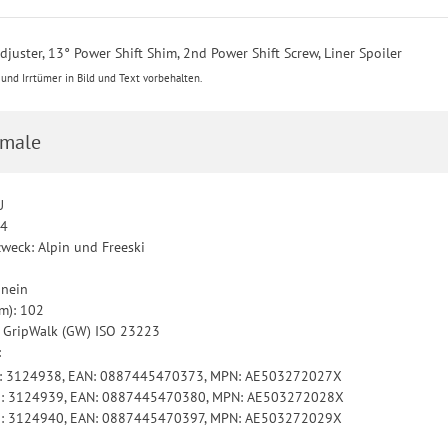
Adjuster, 13° Power Shift Shim, 2nd Power Shift Screw, Liner Spoiler
nd Irrtümer in Bild und Text vorbehalten.
male
U
74
zweck: Alpin und Freeski
 nein
mm): 102
: GripWalk (GW) ISO 23223
:
KU: 3124938, EAN: 0887445470373, MPN: AE503272027X
KU: 3124939, EAN: 0887445470380, MPN: AE503272028X
KU: 3124940, EAN: 0887445470397, MPN: AE503272029X