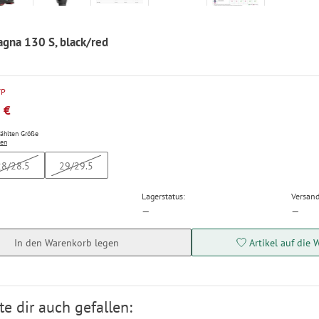
gna 130 S, black/red
VP
 €
wählten Größe
ten
28/28.5
29/29.5
Lagerstatus:
Versand
—
—
In den Warenkorb legen
Artikel auf die 
e dir auch gefallen: