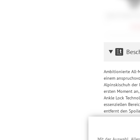
Atomic Volant Vis
L
351,
Besc
Ambitionierte All
einem anspruchsvol
Alpinskischuh der 
ersten Moment an, 
Ankle Lock Technol
essenziellen Berei
entfernt den Spoil
Hawx Family
Skischuhe sind 
schmalen Hawx U
Mit der Auswahl „Alle