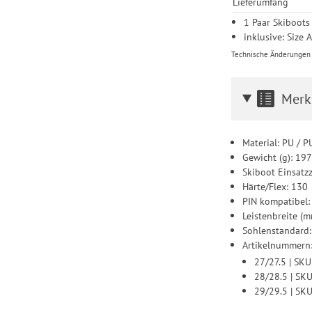
Lieferumfang
1 Paar Skiboots
inklusive: Size 
Technische Änderungen u
Merk
Material: PU / P
Gewicht (g): 19
Skiboot Einsatz
Härte/Flex: 130
PIN kompatibel:
Leistenbreite (
Sohlenstandard
Artikelnummern
27/27.5 | S
28/28.5 | S
29/29.5 | S