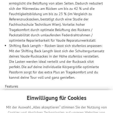
ermöglicht die Belüftung von allen Seiten. Dadurch reduziert
sich der Wärmestau am Rücken um bis zu 42 % und die
Feuchtigkeitsbildung um bis zu 23 % (im Vergleich zu
Referenzrucksäcken, bestätigt durch eine Studie der
Fachhochschule Technikum Wien). Vorteile: hoher
Tragekomfort durch optimale Belüftung des Rückens /
Packstabilität durch umlaufenden Federdrahtrahmen /
optimierte Reparierbarkeit für Vaude Reparaturwerkstatt
Shifting Back Length – Rücken lässt sich stufenlos anpassen:
Mit der Shifting Back Length lässt sich der Schultergurtansatz
deines Vaude-Rucksackes in der Höhe stufenlos verstellen.
Die Lasten werden ideal verteilt und der Rucksack sitzt
perfekt. Die auf deine individuelle Körpergröße optimierte
Passform sorgt für das extra Plus an Tragekomfort und du
kannst deine Tour voll und ganz genießen.
Features
Schlüsselhalter
Einwilligung für Cookies
Halter für Fahrradpumpe
Helmhalterung
Mit der Auswahl „Alles akzeptieren“ stimmen Sie der Nutzung von
Ausgang für Trinksystem
Cookies und ähnlichen Technologien auf unseren Websites von