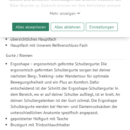
Blinklichthalter
Biker-Boarder zu. Dadurch können wir Ihre Aktivitäten anhand
reflektierende Elemente
Ihrer Geräte- und Browsereinstellungen nachvollziehen. Dies
Mehr anzeigen
ermöglicht es uns, anhand ihrer Interessen nutzungsbasierte
Fächer / Taschen
Werbeanzeigen für Sie bereitzustellen sowie Funktionalitäten
Alles akzeptieren
Alles ablehnen
Einstellungen
Organizer in aufgesetzter Fronttasche
unserer Website sicherzustellen und stetig zu verbessern. Dabei
Netz-Seitentaschen
werden Ihre Daten auch an Drittanbieter und Werbepartner
übersichtliches Hauptfach
weitergegeben. Die Verarbeitung erfolgt ausschließlich zum
Hauptfach mit innerem Reißverschluss-Fach
Zwecke der Einbindung von Streaming-Inhalten und der
Durchführung von statistischer Analyse, Reichweitenmessungen,
Gurte / Riemen
Produktempfehlungen und nutzungsbasierter Werbung.
Ergoshape – ergonomisch geformte Schultergurte: Die
Informationen zu den einzelnen Funktionen, den Drittanbietern
ergonomisch geformten Schultergurte sorgen bei deiner
und der Speicherdauer finden Sie unter Einstellungen. Diese
nächsten Berg-, Trekking- oder Wandertour für optimale
Einwilligung ist freiwillig, für die Nutzung unserer Website nicht
Bewegungsfreiheit und ein Plus an Komfort. Dafür
erforderlich und gilt, bis sie widerrufen wird. Sie können Ihre
entscheidend ist der Schnitt der Ergoshape-Schultergurte: In
Einwilligung unter Einstellungen lediglich für bestimmte
dem Bereich, wo er auf deiner Schulter aufliegt, ist er breit. An
Drittanbieter erteilen und jederzeit für die Zukunft widerrufen.
deinen Schultergelenken ist der Gurt schmal. Die Ergoshape
Schultergurte werden bei Herren- und Damenrucksäcken der
unterschiedlichen Anatomie spezifisch angepasst.
gepolsterter Hüftgurt mit Tasche
Brustgurt mit Trinkschlauchhalter