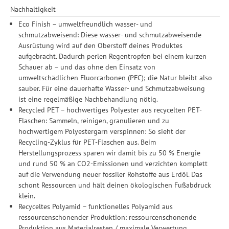
Nachhaltigkeit
Eco Finish – umweltfreundlich wasser- und
schmutzabweisend: Diese wasser- und schmutzabweisende
Ausrüstung wird auf den Oberstoff deines Produktes
aufgebracht. Dadurch perlen Regentropfen bei einem kurzen
Schauer ab – und das ohne den Einsatz von
umweltschädlichen Fluorcarbonen (PFC); die Natur bleibt also
sauber. Für eine dauerhafte Wasser- und Schmutzabweisung
ist eine regelmäßige Nachbehandlung nötig.
Recycled PET – hochwertiges Polyester aus recycelten PET-
Flaschen: Sammeln, reinigen, granulieren und zu
hochwertigem Polyestergarn verspinnen: So sieht der
Recycling-Zyklus für PET-Flaschen aus. Beim
Herstellungsprozess sparen wir damit bis zu 50 % Energie
und rund 50 % an CO2-Emissionen und verzichten komplett
auf die Verwendung neuer fossiler Rohstoffe aus Erdöl. Das
schont Ressourcen und hält deinen ökologischen Fußabdruck
klein.
Recyceltes Polyamid – funktionelles Polyamid aus
ressourcenschonender Produktion: ressourcenschonende
Produktion aus Materialresten / maximale Verwertung