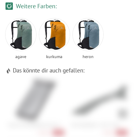
Weitere Farben:
agave
kurkuma
heron
Das könnte dir auch gefallen:
Cube Acid Handytasche Pure M
SKS Dashblade - 26/27.5 Zoll
V
(
15,90 €
9,90 €
-47%
-45%