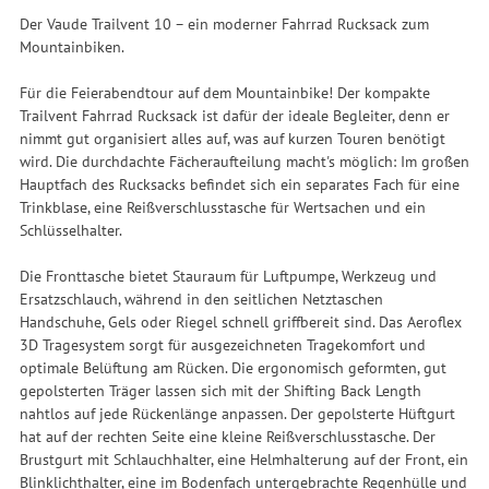
Der Vaude Trailvent 10 – ein moderner Fahrrad Rucksack zum
Mountainbiken.
Für die Feierabendtour auf dem Mountainbike! Der kompakte
Trailvent Fahrrad Rucksack ist dafür der ideale Begleiter, denn er
nimmt gut organisiert alles auf, was auf kurzen Touren benötigt
wird. Die durchdachte Fächeraufteilung macht's möglich: Im großen
Hauptfach des Rucksacks befindet sich ein separates Fach für eine
Trinkblase, eine Reißverschlusstasche für Wertsachen und ein
Schlüsselhalter.
Die Fronttasche bietet Stauraum für Luftpumpe, Werkzeug und
Ersatzschlauch, während in den seitlichen Netztaschen
Handschuhe, Gels oder Riegel schnell griffbereit sind. Das Aeroflex
3D Tragesystem sorgt für ausgezeichneten Tragekomfort und
optimale Belüftung am Rücken. Die ergonomisch geformten, gut
gepolsterten Träger lassen sich mit der Shifting Back Length
nahtlos auf jede Rückenlänge anpassen. Der gepolsterte Hüftgurt
hat auf der rechten Seite eine kleine Reißverschlusstasche. Der
Brustgurt mit Schlauchhalter, eine Helmhalterung auf der Front, ein
Blinklichthalter, eine im Bodenfach untergebrachte Regenhülle und