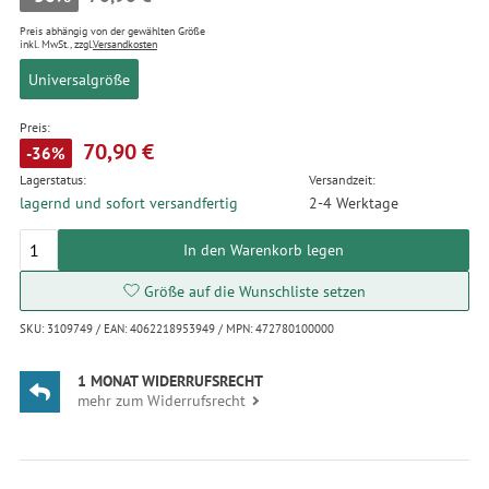
Preis abhängig von der gewählten Größe
inkl. MwSt., zzgl.
Versandkosten
Universalgröße
Preis:
70,90 €
-36%
Lagerstatus:
Versandzeit:
lagernd und sofort versandfertig
2-4 Werktage
In den Warenkorb legen
Größe auf die Wunschliste setzen
SKU: 3109749 / EAN: 4062218953949 / MPN: 472780100000
1 MONAT WIDERRUFSRECHT
mehr zum Widerrufsrecht