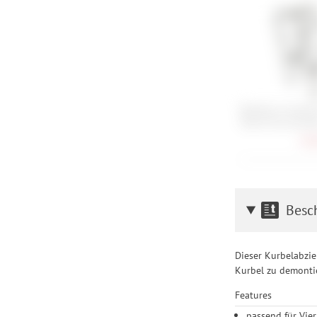
Blackburn Outpos
World Touring Ra
68,
Besc
Dieser Kurbelabzie
Kurbel zu demonti
Features
passend für Vier