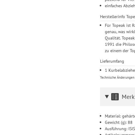
einfaches Abzie
Herstellerinfo Top
Für Topeak ist R
genau, was wirkl
Qualität. Topea
1991 die Philos
zu einem der Top
Lieferumfang
1 Kurbelabziehe
Technische Änderungen u
Merk
Material: gehärt
Gewicht (g): 88
Ausführung: ISI
Artikelnummern