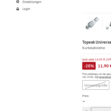
Einstellungen
Login
Topeak Universa
Kurbelabzieher
Jetzt statt 14,95 € UV
-20%
11,90 
Preis abhängig von der ge
inkl. MwSt., zzgl.
Versandkos
Universalgröße
Preis:
—