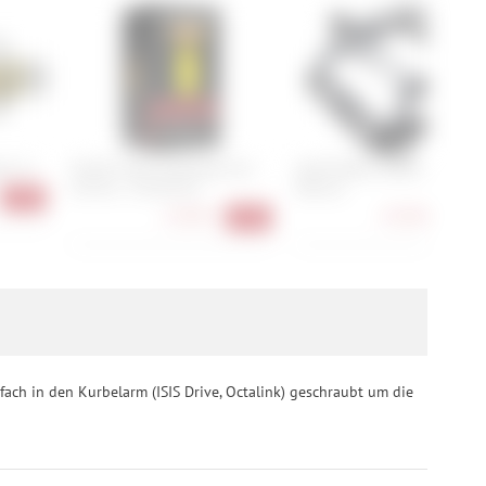
er 11
Pirelli P Zero SmarTube Evo
Leatt Pedals AllMtn 6.0 Flat
60 mm - 25/28-622
Narrow
-20%
25,90 €
133,90 €
-22%
-21
fach in den Kurbelarm (ISIS Drive, Octalink) geschraubt um die