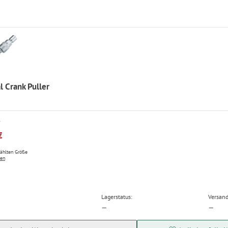
l Crank Puller
P
€
wählten Größe
ten
Lagerstatus:
Versand
—
—