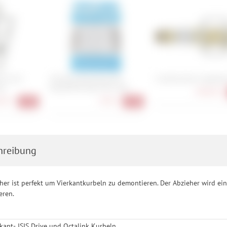
t Front
Shimano Bremszug-Set
Crankbrothers Eggbeat
ck
Road/MTB Stahl VR & HR
398,90 €
90 €
7,90 €
-34%
-28%
hreibung
her ist perfekt um Vierkantkurbeln zu demontieren. Der Abzieher wird ein
eren.
kant-, ISIS Drive und Octalink Kurbeln