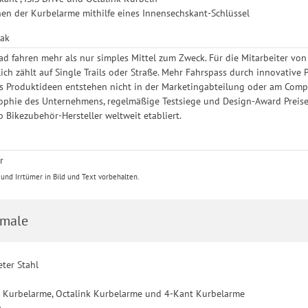
hen der Kurbelarme mithilfe eines Innensechskant-Schlüssel
eak
ad fahren mehr als nur simples Mittel zum Zweck. Für die Mitarbeiter von
ich zählt auf Single Trails oder Straße. Mehr Fahrspass durch innovative
ks Produktideen entstehen nicht in der Marketingabteilung oder am Compu
ophie des Unternehmens, regelmäßige Testsiege und Design-Award Preise u
 Bikezubehör-Hersteller weltweit etabliert.
r
nd Irrtümer in Bild und Text vorbehalten.
male
eter Stahl
S Kurbelarme, Octalink Kurbelarme und 4-Kant Kurbelarme
: